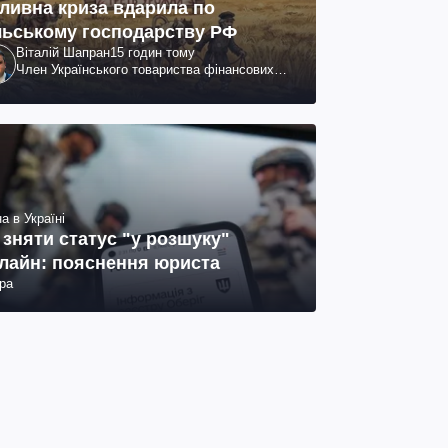
ливна криза вдарила по
льському господарству РФ
Віталій Шапран
15 годин тому
Член Українського товариства фінансових
аналітиків
а в Україні
 зняти статус "у розшуку"
лайн: пояснення юриста
ра