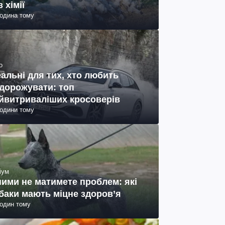
з хімії
година тому
о
еальні для тих, хто любить
дорожувати: топ
йвитриваліших кросоверів
години тому
іум
ними не матимете проблем: які
баки мають міцне здоров’я
годин тому