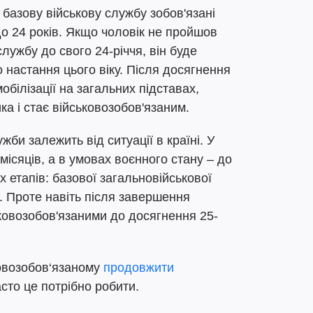
 базову військову службу зобов'язані
 до 24 років. Якщо чоловік не пройшов
службу до свого 24-річчя, він буде
 настання цього віку. Після досягнення
обілізації на загальних підставах,
ка і стає військовозобов'язаним.
жби залежить від ситуації в країні. У
місяців, а в умовах воєнного стану – до
 етапів: базової загальновійськової
и. Проте навіть після завершення
ковозобов'язаними до досягнення 25-
ковозобов‘язаному
продовжити
асто це потрібно робити.