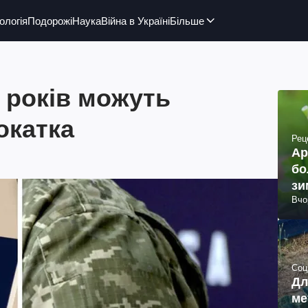
ологія
Подорожі
Наука
Війна в Україні
Більше
5 років можуть
окатка
Рец
Ар
бо
зи
Вчо
Соц
Дл
ме