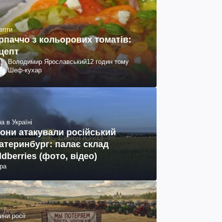
епти
рпаччо з кольорових томатів:
цепт
Володимир Ярославський
12 годин тому
Шеф-кухар
а в Україні
они атакували російський
атеринбург: палає склад
ldberries (фото, відео)
ра
ини росії