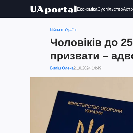
Економіка
Суспільство
Астр
Війна в Україні
Чоловіків до 2
призвати – адв
Билім Олена
2.10.2024 14:49