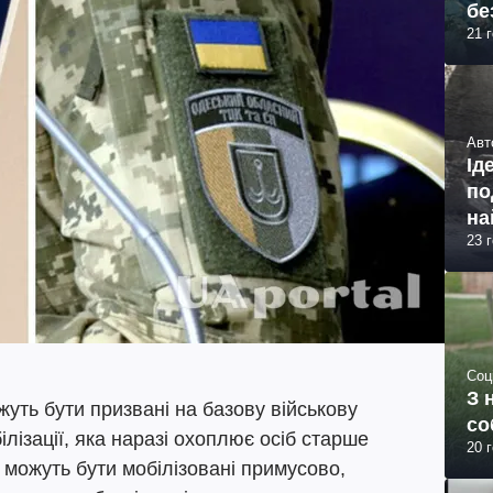
бе
21 
Авт
Ід
по
на
23 
Соц
З 
ожуть бути призвані на базову військову
со
ілізації, яка наразі охоплює осіб старше
20 
е можуть бути мобілізовані примусово,