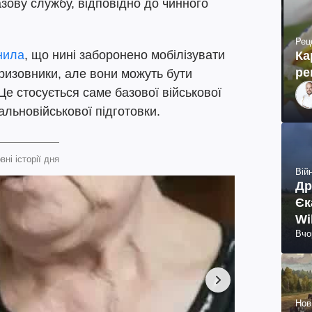
зову службу, відповідно до чинного
Рец
нила
, що нині заборонено мобілізувати
Ка
ре
призовники, але вони можуть бути
Це стосується саме базової військової
гальновійськової підготовки.
вні історії дня
Війн
Др
Єк
Wi
Вчо
Нов