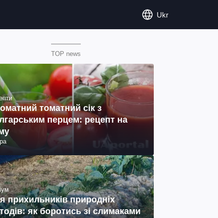
Ukr
TOP news
епти
оматний томатний сік з
лгарським перцем: рецепт на
му
ра
іум
я прихильників природніх
тодів: як боротись зі слимаками