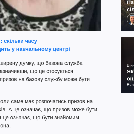
Па
сі
і: скільки часу
ить у навчальному центрі
ширену думку, що базова служба
Війн
зазначивши, що це стосується
Як
он
а призов на базову службу може бути
Вчо
коли саме має розпочатись призов на
ів. А це означає, що призов може бути
І це означає, що бути знайомим
вона.