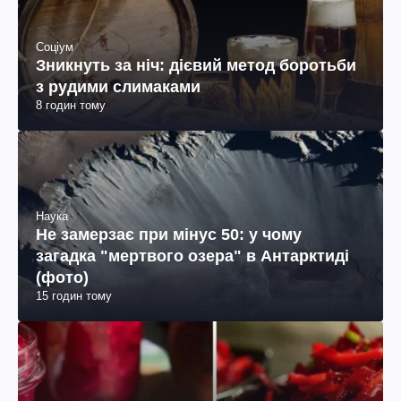
Соціум
Зникнуть за ніч: дієвий метод боротьби
з рудими слимаками
8 годин тому
Наука
Не замерзає при мінус 50: у чому
загадка "мертвого озера" в Антарктиді
(фото)
15 годин тому