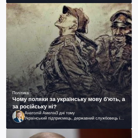
Політика
Чому поляки за українську мову б'ють, а
за російську ні?
Анатолій Амелін
3 дні тому
Український підприємець, державний службовець і
громадський діяч