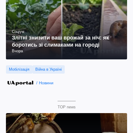
Соціум
Злітні знизити ваш врожай за ніч: як
боротись зі слимаками на городі
Вчора
Мобілізація
Війна в Україні
Новини
TOP news