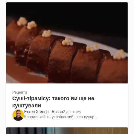
Рецепти
Суші-тірамісу: такого ви ще не
куштували
Ектор Хіменес-Браво
2 дні тому
Канадський та український шеф-кухар
колумбійського походження, бізнесмен, телеведучий