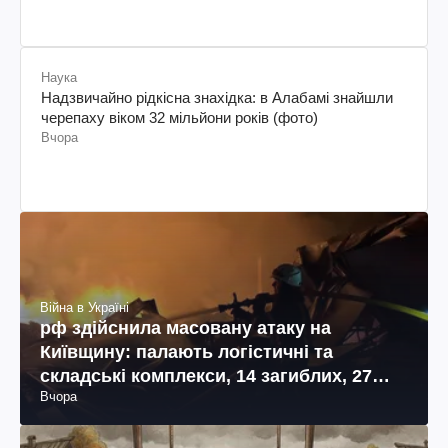
Наука
Надзвичайно рідкісна знахідка: в Алабамі знайшли
черепаху віком 32 мільйони років (фото)
Вчора
Війна в Україні
рф здійснила масовану атаку на
Київщину: палають логістичні та
складські комплекси, 14 загиблих, 27
Вчора
поранених (фото, відео)