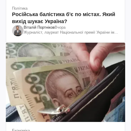
Політика
Російська балістика б'є по містах. Який
вихід шукає Україна?
Віталій Портніков
Вчора
Журналіст, лауреат Національної премії України ім.
Шевченка
Економіка