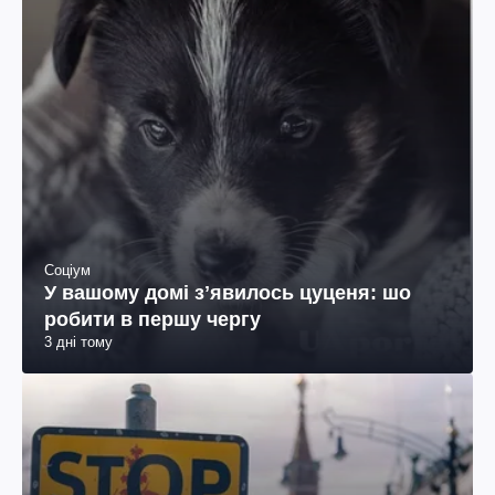
Соціум
У вашому домі зʼявилось цуценя: шо
робити в першу чергу
3 дні тому