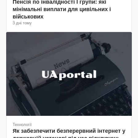
Пенсія по інвалідності I групи: які
мінімальні виплати для цивільних і
військових
3 дні тому
Технології
Як забезпечити безперервний інтернет у