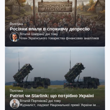
Політика
Росіяни впали в споживчу депресію
Віталій Шапран
2 дні тому
Член Українського товариства фінансових аналітиків
Політика
Patriot чи Starlink: що потрібно Україні
Віталій Портніков
2 дні тому
Журналіст, лауреат Національної премії України ім.
Шевченка