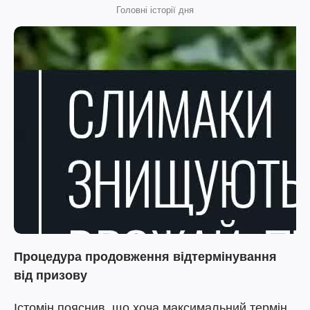
Головні історії дня
Процедура продовження відтермінування
від призову
Істомін пояснив, що хоча максимальний термін