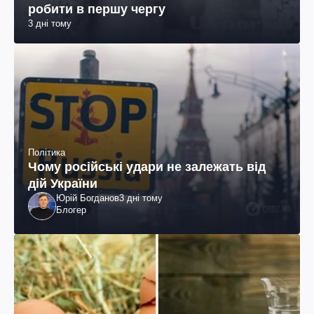
робити в першу чергу
3 дні тому
Політика
Чому російські удари не залежать від
дій України
Юрій Богданов
3 дні тому
Блогер