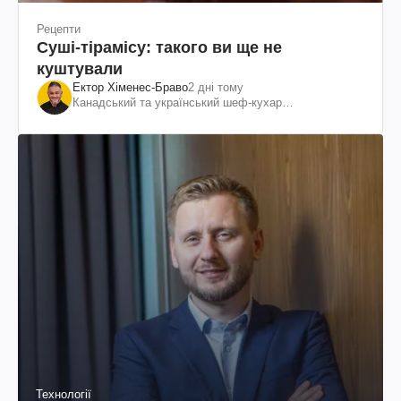
Рецепти
Суші-тірамісу: такого ви ще не
куштували
Ектор Хіменес-Браво
2 дні тому
Канадський та український шеф-кухар
колумбійського походження, бізнесмен, телеведучий
Технології