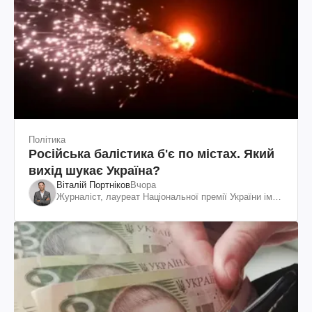
Політика
Російська балістика б'є по містах. Який
вихід шукає Україна?
Віталій Портніков
Вчора
Журналіст, лауреат Національної премії України ім.
Шевченка