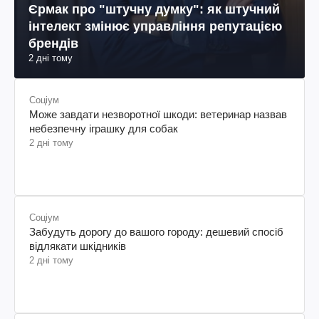
Єрмак про "штучну думку": як штучний
інтелект змінює управління репутацією
брендів
2 дні тому
Соціум
Може завдати незворотної шкоди: ветеринар назвав
небезпечну іграшку для собак
2 дні тому
Соціум
Забудуть дорогу до вашого городу: дешевий спосіб
відлякати шкідників
2 дні тому