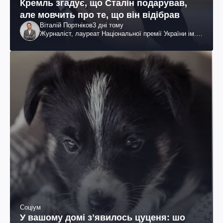
Кремль згадує, що Сталін подарував,
але мовчить про те, що він відібрав
Віталій Портніков
3 дні тому
Журналіст, лауреат Національної премії України ім.
Шевченка
Соціум
У вашому домі зʼявилось цуценя: шо