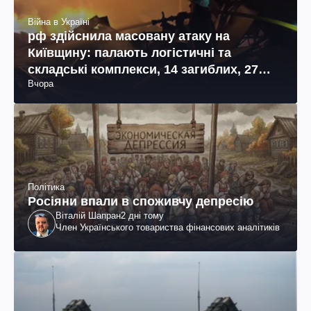
Війна в Україні
рф здійснила масовану атаку на
Київщину: палають логістичні та
складські комплекси, 14 загиблих, 27
Вчора
поранених (фото, відео)
Політика
Росіяни впали в споживчу депресію
Віталій Шапран
2 дні тому
Член Українського товариства фінансових аналітиків