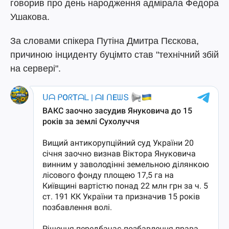
говорив про день народження адмірала Федора
Ушакова.
За словами спікера Путіна Дмитра Пєскова,
причиною інциденту буцімто став "технічний збій
на сервері".