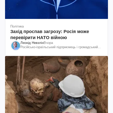
Політика
Захід проспав загрозу: Росія може
перевірити НАТО війною
Леонід Невзлін
Вчора
Російсько-ізраїльський підприємець і громадський
діяч, колишній віцепрезидент "ЮКОСа"