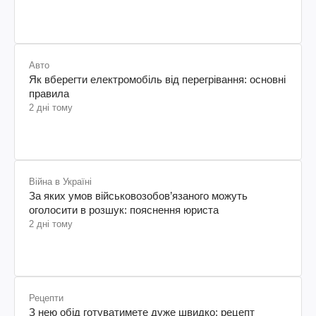
Авто
Як вберегти електромобіль від перегрівання: основні
правила
2 дні тому
Війна в Україні
За яких умов військовозобов’язаного можуть
оголосити в розшук: пояснення юриста
2 дні тому
Рецепти
З нею обід готуватимете дуже швидко: рецепт