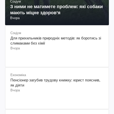
Соціум
З ними не матимете проблем: які собаки
мають міцне здоров’я
Вчора
Соціум
Для прихильників природніх методів: як боротись зі
слимаками без хімії
Вчора
Економіка
Пенсіонер загубив трудову книжку: юрист пояснив,
як діяти
Вчора