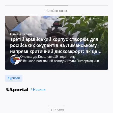
Читайте також
Війна в Україні
Третій армійський корпус створює для
російських окупантів на Лиманському
напрямі критичний дискомфорт: як це
Олександр Коваленко
19 годин тому
вдалося
Військово-політичний оглядач групи "Інформаційний
спротив"
Курйози
Новини
TOP news