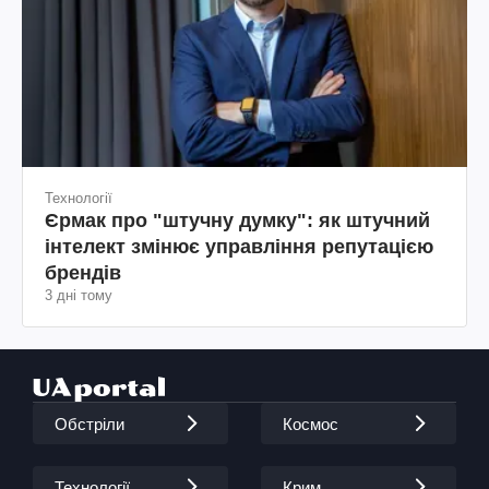
Технології
Єрмак про "штучну думку": як штучний
інтелект змінює управління репутацією
брендів
3 дні тому
Обстріли
Космос
Технології
Крим