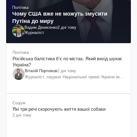
Політика
Чому США вже не можуть змусити
Путіна до миру
Вадим Денисенко
2 дні тому
Журналіст
Політика
Російська балістика б'є по містах. Який вихід шукає
Україна?
Віталій Портніков
2 дні тому
Журналіст, лауреат Національної премії України ім.
Шевченка
Соціум
Які три речі скорочують життя вашої собаки
2 дні тому