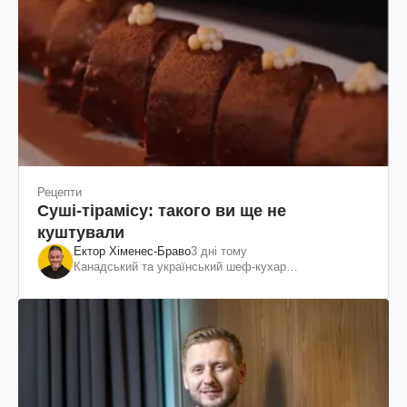
Рецепти
Суші-тірамісу: такого ви ще не
куштували
Ектор Хіменес-Браво
3 дні тому
Канадський та український шеф-кухар
колумбійського походження, бізнесмен, телеведучий