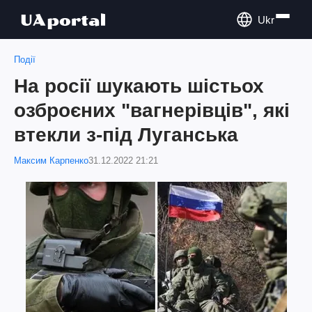
Ukr
Події
На росії шукають шістьох
озброєних "вагнерівців", які
втекли з-під Луганська
Максим Карпенко
31.12.2022 21:21