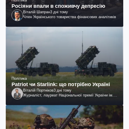
Політика
Росіяни впали в споживчу депресію
Віталій Шапран
3 дні тому
Член Українського товариства фінансових аналітиків
Політика
Patriot чи Starlink: що потрібно Україні
Віталій Портніков
3 дні тому
Журналіст, лауреат Національної премії України ім.
Шевченка