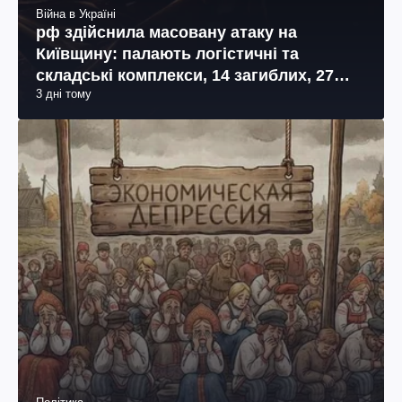
Війна в Україні
рф здійснила масовану атаку на
Київщину: палають логістичні та
складські комплекси, 14 загиблих, 27
3 дні тому
поранених (фото, відео)