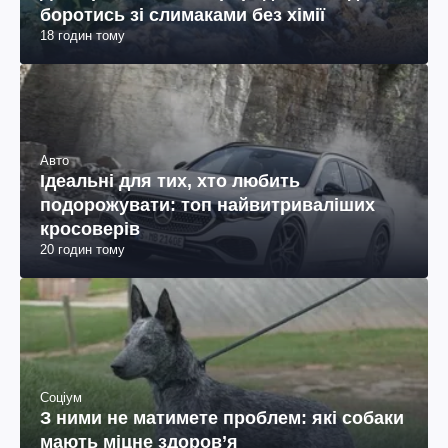
боротись зі слимаками без хімії
18 годин тому
Авто
Ідеальні для тих, хто любить
подорожувати: топ найвитриваліших
кросоверів
20 годин тому
Соціум
З ними не матимете проблем: які собаки
мають міцне здоров’я