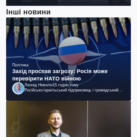
Інші новини
Політика
Захід проспав загрозу: Росія може
перевірити НАТО війною
Леонід Невзлін
15 годин тому
Російсько-ізраїльський підприємець і громадський
діяч, колишній віцепрезидент "ЮКОСа"