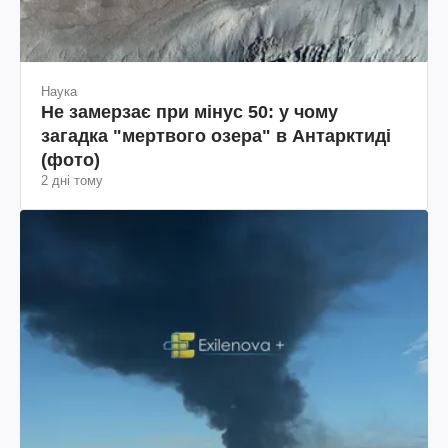
Наука
Не замерзає при мінус 50: у чому
загадка "мертвого озера" в Антарктиді
(фото)
2 дні тому