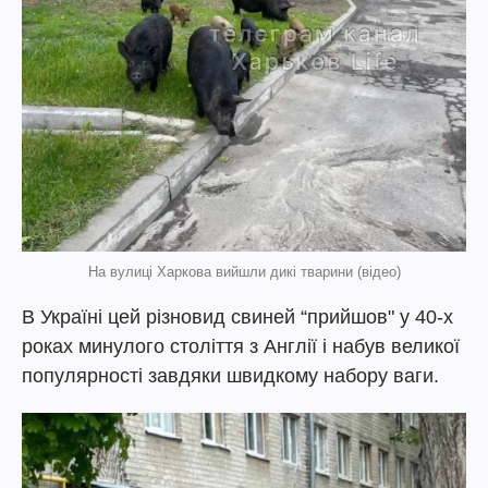
На вулиці Харкова вийшли дикі тварини (відео)
В Україні цей різновид свиней “прийшов" у 40-х
роках минулого століття з Англії і набув великої
популярності завдяки швидкому набору ваги.