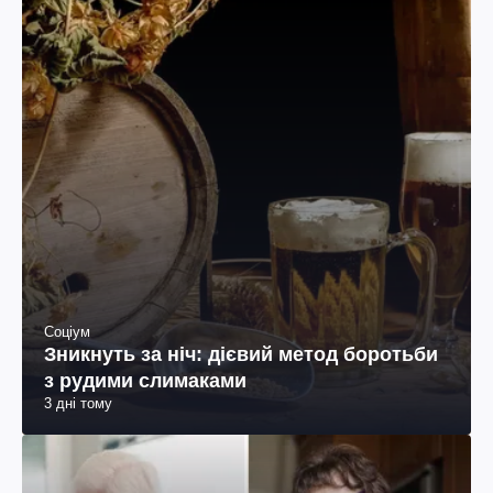
Соціум
Зникнуть за ніч: дієвий метод боротьби
з рудими слимаками
3 дні тому