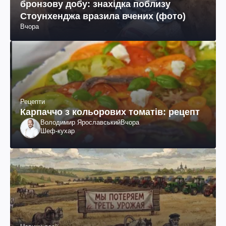
бронзову добу: знахідка поблизу
Стоунхенджа вразила вчених (фото)
Вчора
Рецепти
Карпаччо з кольорових томатів: рецепт
Володимир Ярославський
Вчора
Шеф-кухар