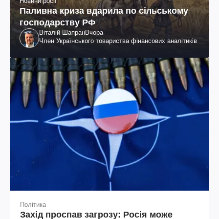
Новини росії
Паливна криза вдарила по сільському
господарству РФ
Віталій Шапран
Вчора
Член Українського товариства фінансових аналітиків
Політика
Захід проспав загрозу: Росія може