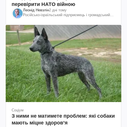
перевірити НАТО війною
Леонід Невзлін
2 дні тому
Російсько-ізраїльський підприємець і громадський
діяч, колишній віцепрезидент "ЮКОСа"
Соціум
З ними не матимете проблем: які собаки
мають міцне здоров’я