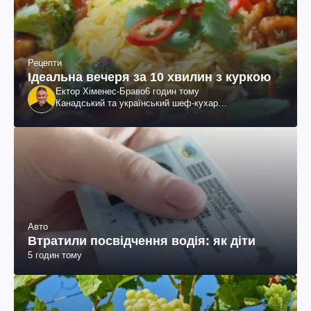
Рецепти
Ідеальна вечеря за 10 хвилин з куркою
Ектор Хіменес-Браво
6 годин тому
Канадський та український шеф-кухар
колумбійського походження, бізнесмен, телеведучий
Авто
Втратили посвідчення водія: як діти
5 годин тому