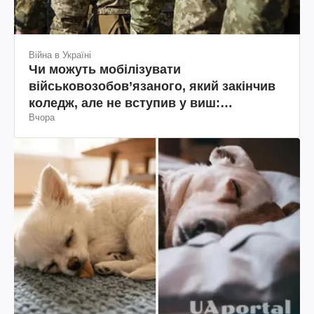
Війна в Україні
Чи можуть мобілізувати
військовозобов’язаного, який закінчив
коледж, але не вступив у виш:
Вчора
пояснення юриста