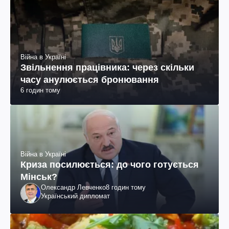
Війна в Україні
Звільнення працівника: через скільки
часу анулюється бронювання
6 годин тому
Війна в Україні
Криза посилюється: до чого готується
Мінськ?
Олександр Левченко
8 годин тому
Український дипломат