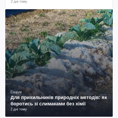
2 дні тому
Соціум
Для прихильників природніх методів: як
боротись зі слимаками без хімії
2 дні тому