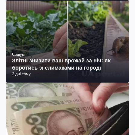
Соціум
Злітні знизити ваш врожай за ніч: як
боротись зі слимаками на городі
2 дні тому