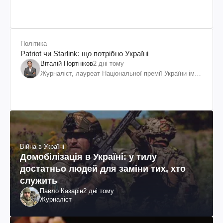
Політика
Patriot чи Starlink: що потрібно Україні
Віталій Портніков
2 дні тому
Журналіст, лауреат Національної премії України ім.
Шевченка
Війна в Україні
Домобілізація в Україні: у тилу
достатньо людей для заміни тих, хто
служить
Павло Казарін
2 дні тому
Журналіст