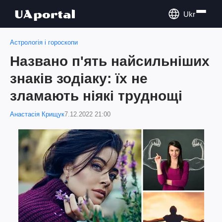
Ukr
Астрологія і гороскопи
Названо п'ять найсильніших
знаків зодіаку: їх не
зламають ніякі труднощі
Анастасія Крищук
7.12.2022 21:00