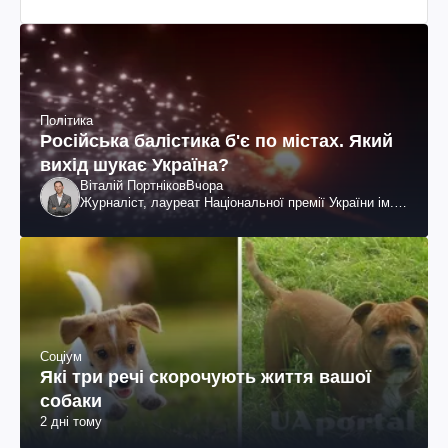
Політика
Російська балістика б'є по містах. Який
вихід шукає Україна?
Віталій Портніков
Вчора
Журналіст, лауреат Національної премії України ім.
Шевченка
Соціум
Які три речі скорочують життя вашої
собаки
2 дні тому