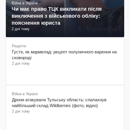
Війна в Україні
Чи має право ТЦК викликати після
виключення з військового обліку:
пояснення юриста
2 дні тому
Рецепти
Густе, як мармелад: рецепт полуничного варення на
сковороді
2 дні тому
Війна в Україні
Дрони атакували Тульську область: спалахнув
найбільший склад Wildberries (фото, відео)
2 дні тому