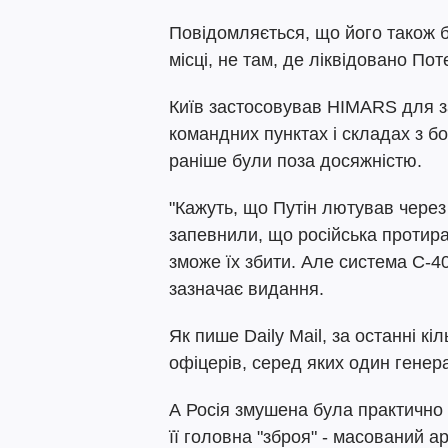
Повідомляється, що його також б
місці, не там, де ліквідовано По
Київ застосовував HIMARS для з
командних пунктах і складах з б
раніше були поза досяжністю.
"Кажуть, що Путін лютував через
запевнили, що російська протир
зможе їх збити. Але система С-40
зазначає видання.
Як пише Daily Mail, за останні к
офіцерів, серед яких один генер
А Росія змушена була практично 
її головна "зброя" - масований а