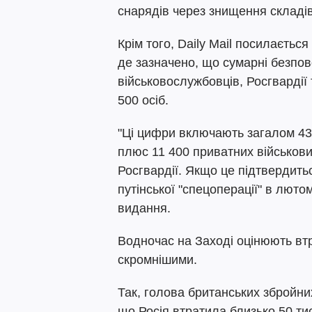
снарядів через знищення складі
Крім того, Daily Mail посилається
де зазначено, що сумарні безпов
військовослужбовців, Росгвардії
500 осіб.
"Ці цифри включають загалом 43
плюс 11 400 приватних військови
Росгвардії. Якщо це підтвердитьс
путінської "спецоперації" в лют
видання.
Водночас на Заході оцінюють втр
скромнішими.
Так, голова британських збройни
що Росія втратила близько 50 тис