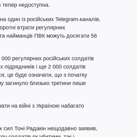
в тепер недоступна.
 на один із російських Telegram-каналів,
оротні втрати регулярних
 та найманців ПВК можуть досягати 56
 000 регулярних російських солдатів
х підрядників і ще 2 000 солдатів
я, це буде означати, що з початку
ому загинуло близько третини пише
ати на війні з Україною набагато
х сил Тоні Радакін нещодавно заявив,
яч солдатів як убитими, так і