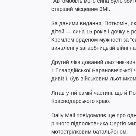
"Автомобіль мого сина було збит
старший місцевим ЗМІ.
За даними видання, Потьомін, як
дітей — сина 15 років і дочку 8 
Кремлем орденом мужності за "са
виявлені у загарбницькій війні на
Другий ліквідований льотчик-ви
1-ї гвардійської Барановичської
дивізії, був військовим льотчиком
Літав у тій самій частині, що й 
Краснодарського краю.
Daily Mail повідомляє ще про одн
річного підполковника Сергія М
мотострілковим батальйоном.