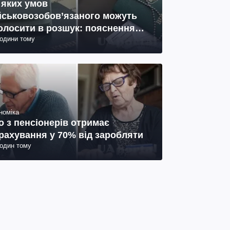
 яких умов
йськовозобов’язаного можуть
олосити в розшук: пояснення
години тому
иста
номіка
о з пенсіонерів отримає
рахування у 70% від заробляти
годин тому