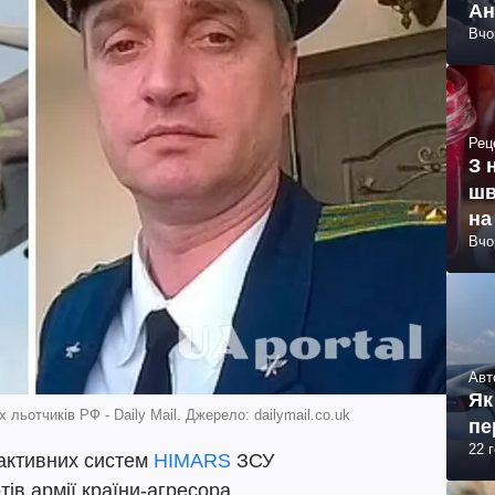
Ан
Вчо
Рец
З 
шв
на
Вчо
Авт
Як
льотчиків РФ - Daily Mail. Джерело: dailymail.co.uk
пе
22 
активних систем
HIMARS
ЗСУ
ів армії країни-агресора.