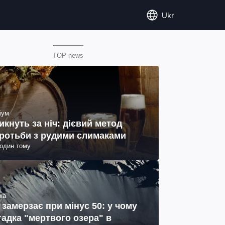
Ukr
TOP news
іум
икнуть за ніч: дієвий метод
ротьби з рудими слимаками
годин тому
ка
 замерзає при мінус 50: у чому
гадка "мертвого озера" в