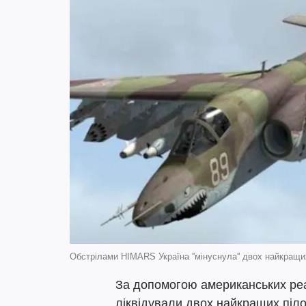
Обстрілами HIMARS Україна ''мінуснула'' двох найкращих 
За допомогою американських ре
ліквідували двох найкращих пілот