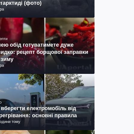
тарктиді (фото)
ра
епти
нею обід готуватимете дуже
идко: рецепт борщової заправки
 зиму
ра
о
 вберегти електромобіль від
регрівання: основні правила
години тому