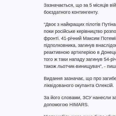
Зазначається, що за 5 місяців ві
боєздатного контингенту.
"Двоє з найкращих пілотів Путін
поки російське керівництво розп
фронті. 41-річний Максим Потемі
підполковника, загинув внаслідо
реактивною артилерією в Донець
того ж таки нападу загинув 54-р
також льотчик-винищувач", - пиш
Видання зазначає, що про загибе
ліквідованого окупанта Олексій.
За його словами, ЗСУ нанесли за
допомогою HIMARS.