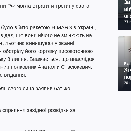
За
йни РФ могла втратити третину свого
ві
ог
23 
юр
а було вбито ракетою HIMARS в Україні,
овідає, що вони нічого не змінюють на
н, льотчик-винищувач у званні
к обстрілу його кортежу високоточною
ку 8 липня. Вважається, що внаслідок
Еко
ічний полковник Анатолій Стасюкевич,
Хт
е видання.
на
20 
ль свого сина заявив батько
 сприяння західної розвідки за