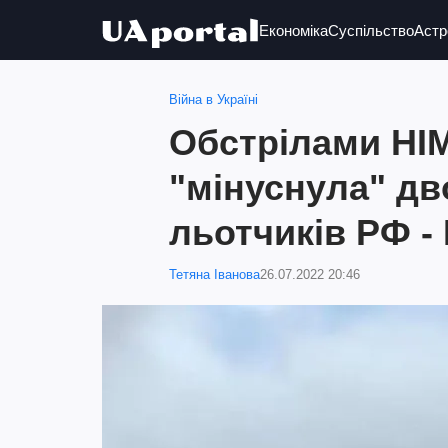
Економіка
Суспільство
Астр
Війна в Україні
Обстрілами HI
"мінуснула" д
льотчиків РФ - 
Тетяна Іванова
26.07.2022 20:46