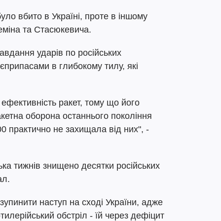
уло вбито в Україні, проте в іншому
теміна та Стасюкевича.
авдання ударів по російських
оєприпасами в глибокому тилу, які
 ефективність ракет, тому що його
акетна оборона останнього покоління
0 практично не захищала від них", -
ілька тижнів знищено десятки російських
ал.
зупинити наступ на сході України, адже
ртилерійський обстріл - їй через дефіцит