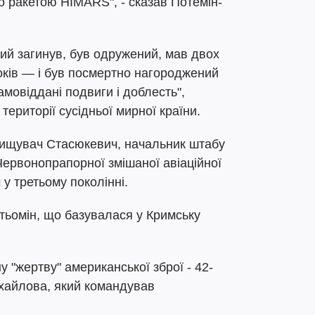
о ракетою HIMARS", - сказав Потемін-
ий загинув, був одружений, мав двох
років — і був посмертно нагороджений
мовіддані подвиги і доблесть",
 території сусідньої мирної країни.
нищувач Стасюкевич, начальник штабу
 Червонопрапорної змішаної авіаційної
 у третьому поколінні.
Потьомін, що базувалася у Кримську
у "жертву" американської зброї - 42-
ихайлова, який командував