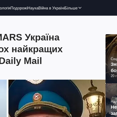
ологія
Подорожі
Наука
Війна в Україні
Більше
MARS Україна
вох найкращих
Daily Mail
Соц
Зн
бо
20 
Нау
Не
за