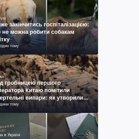
іум
же закінчитись госпіталізацією:
 не можна робити собакам
ітку
годин тому
ка
д гробницею першого
ператора Китаю помітили
ертельні випари: як утворились
одини тому
ото)
а в Україні