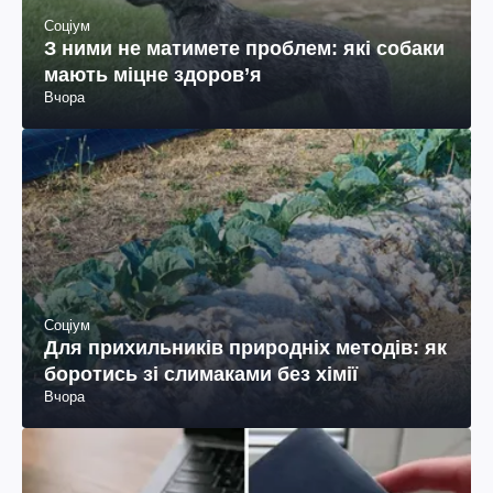
Соціум
З ними не матимете проблем: які собаки
мають міцне здоров’я
Вчора
Соціум
Для прихильників природніх методів: як
боротись зі слимаками без хімії
Вчора