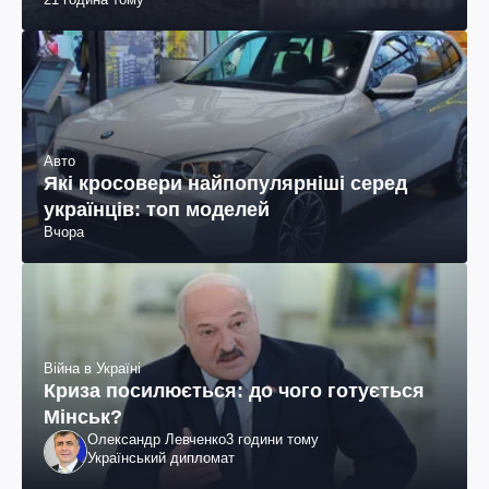
Авто
Які кросовери найпопулярніші серед
українців: топ моделей
Вчора
Війна в Україні
Криза посилюється: до чого готується
Мінськ?
Олександр Левченко
3 години тому
Український дипломат