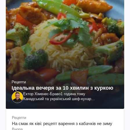
Рецепти
Ідеальна вечеря за 10 хвилин з куркою
Ектор Хіменес-Браво
1 година тому
Канадський та український шеф-кухар
колумбійського походження, бізнесмен, телеведучий
Рецепти
На смак як ківі: рецепт варення з кабачків не зиму
Вчора