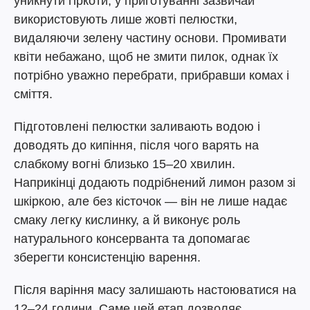
уникнути гіркоти, у приготуванні зазвичай
використовують лише жовті пелюстки,
видаляючи зелену частину основи. Промивати
квіти небажано, щоб не змити пилок, однак їх
потрібно уважно перебрати, прибравши комах і
сміття.
Підготовлені пелюстки заливають водою і
доводять до кипіння, після чого варять на
слабкому вогні близько 15–20 хвилин.
Наприкінці додають подрібнений лимон разом зі
шкіркою, але без кісточок — він не лише надає
смаку легку кислинку, а й виконує роль
натурального консерванта та допомагає
зберегти консистенцію варення.
Після варіння масу залишають настоюватися на
12–24 години. Саме цей етап дозволяє