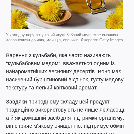
У холодну пору року такий «кульбабовий мед» стає смачним
доповненням до чаю, млинців, сирників. Джерело: Getty Images
Варення з кульбаби, яке часто називають
"кульбабовим медом", вважається одним із
найароматніших весняних десертів. Воно має
насичений бурштиновий відтінок, густу медову
текстуру та легкий квітковий аромат.
Завдяки природному складу цей продукт
традиційно використовують не лише як ласощі,
а й як домашній засіб для підтримки організму:
він сприяє м’якому очищенню, підтримує обмін