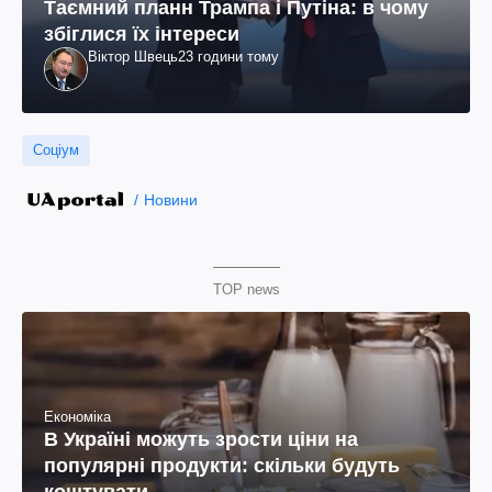
Таємний планн Трампа і Путіна: в чому
збіглися їх інтереси
Віктор Швець
23 години тому
Соціум
Новини
TOP news
Економіка
В Україні можуть зрости ціни на
популярні продукти: скільки будуть