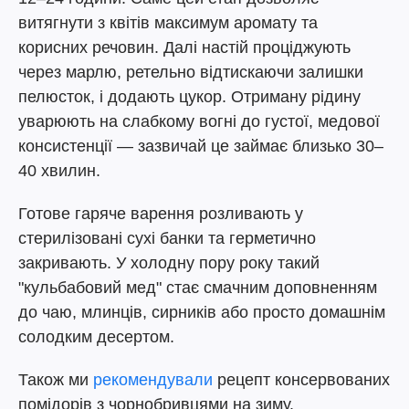
витягнути з квітів максимум аромату та
корисних речовин. Далі настій проціджують
через марлю, ретельно відтискаючи залишки
пелюсток, і додають цукор. Отриману рідину
уварюють на слабкому вогні до густої, медової
консистенції — зазвичай це займає близько 30–
40 хвилин.
Готове гаряче варення розливають у
стерилізовані сухі банки та герметично
закривають. У холодну пору року такий
"кульбабовий мед" стає смачним доповненням
до чаю, млинців, сирників або просто домашнім
солодким десертом.
Також ми
рекомендували
рецепт консервованих
помідорів з чорнобривцями на зиму.