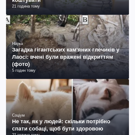
коштувати
21 година тому
Наука
Загадка гігантських камʼяних глечиків у
Лаосі: вчені були вражені відкриттям
(фото)
5 годин тому
Соціум
Не так, як у людей: скільки потрібно
спати собаці, щоб бути здоровою
21 година тому