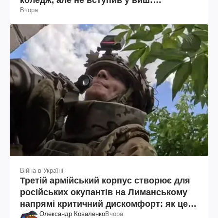
Вчора
пояснення юриста
Війна в Україні
Третій армійський корпус створює для
російських окупантів на Лиманському
напрямі критичний дискомфорт: як це
Олександр Коваленко
Вчора
вдалося