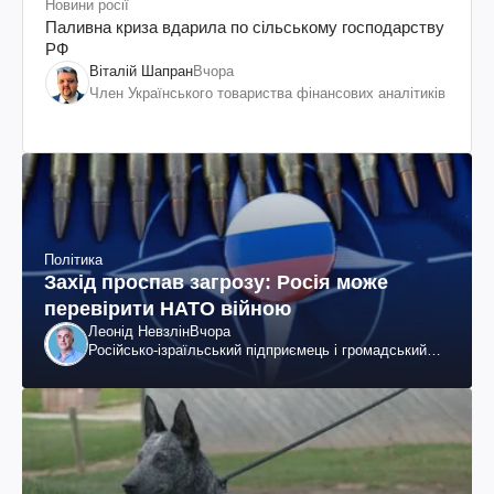
Новини росії
Паливна криза вдарила по сільському господарству
РФ
Віталій Шапран
Вчора
Член Українського товариства фінансових аналітиків
Політика
Захід проспав загрозу: Росія може
перевірити НАТО війною
Леонід Невзлін
Вчора
Російсько-ізраїльський підприємець і громадський
діяч, колишній віцепрезидент "ЮКОСа"