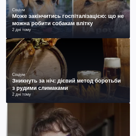
Соціум
Може закінчитись госпіталізацією: що не
можна робити собакам влітку
2 дні тому
Соціум
Зникнуть за ніч: дієвий метод боротьби
з рудими слимаками
2 дні тому