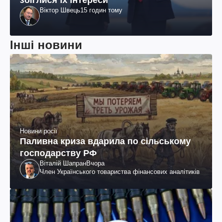
збіглися їх інтереси
Віктор Швець
15 годин тому
Інші новини
Новини росії
Паливна криза вдарила по сільському
господарству РФ
Віталій Шапран
Вчора
Член Українського товариства фінансових аналітиків