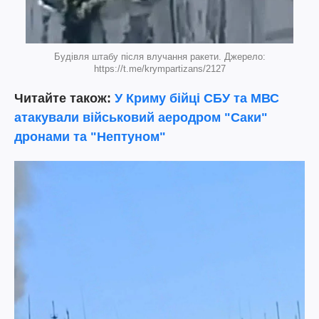
Будівля штабу після влучання ракети. Джерело:
https://t.me/krympartizans/2127
Читайте також:
У Криму бійці СБУ та МВС
атакували військовий аеродром "Саки"
дронами та "Нептуном"