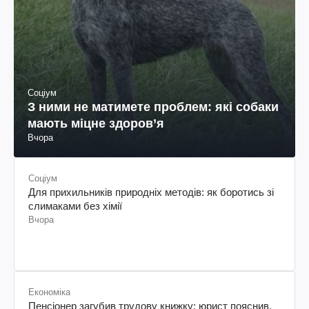
Соціум
З ними не матимете проблем: які собаки
мають міцне здоров’я
Вчора
Соціум
Для прихильників природніх методів: як боротись зі
слимаками без хімії
Вчора
Економіка
Пенсіонер загубив трудову книжку: юрист пояснив,