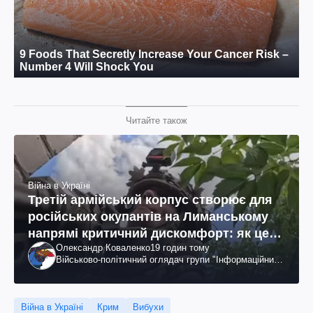
Читайте також
Війна в Україні
Третій армійський корпус створює для
російських окупантів на Лиманському
напрямі критичний дискомфорт: як це
Олександр Коваленко
19 годин тому
вдалося
Військово-політичний оглядач групи "Інформаційний
спротив"
Війна в Україні
Крим
Вибухи