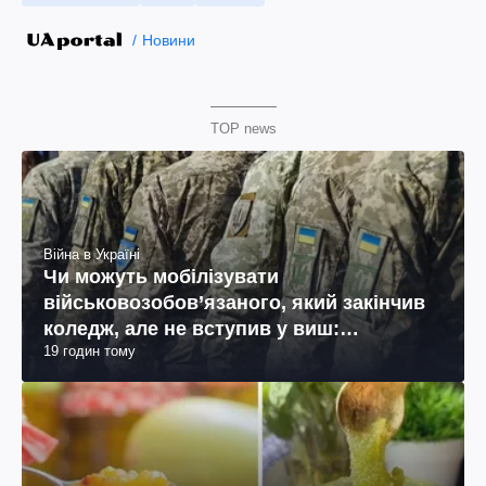
Новини
TOP news
Війна в Україні
Чи можуть мобілізувати
військовозобов’язаного, який закінчив
коледж, але не вступив у виш:
19 годин тому
пояснення юриста