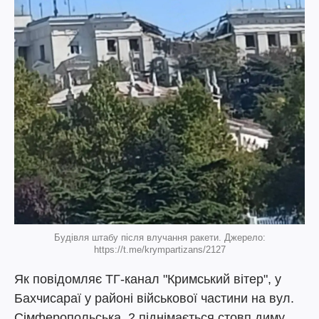
Будівля штабу після влучання ракети. Джерело:
https://t.me/krympartizans/2127
Як повідомляє ТГ-канал "Кримський вітер", у
Бахчисараї у районі військової частини на вул.
Сімферопольська, 2 піднімається стовп диму.