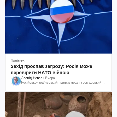
Політика
Захід проспав загрозу: Росія може
перевірити НАТО війною
Леонід Невзлін
Вчора
Російсько-ізраїльський підприємець і громадський
діяч, колишній віцепрезидент "ЮКОСа"