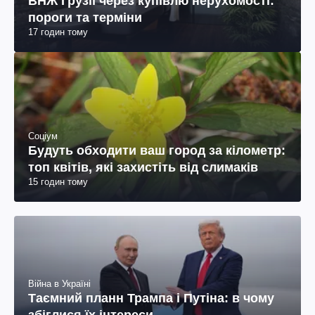
ВНЖ Грузії через купівлю нерухомості:
пороги та терміни
17 годин тому
Соціум
Будуть обходити ваш город за кілометр:
топ квітів, які захистіть від слимаків
15 годин тому
Війна в Україні
Таємний планн Трампа і Путіна: в чому