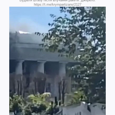
Будівля штабу після влучання ракети. Джерело:
https://t.me/krympartizans/2127