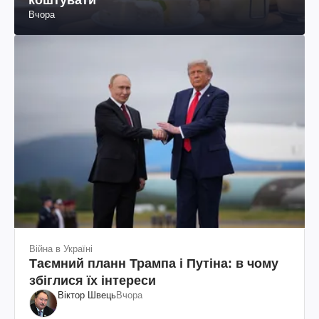
Вчора
Війна в Україні
Таємний планн Трампа і Путіна: в чому
збіглися їх інтереси
Віктор Швець
Вчора