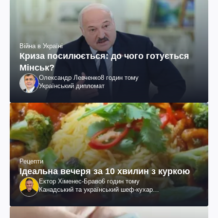
Війна в Україні
Криза посилюється: до чого готується
Мінськ?
Олександр Левченко
8 годин тому
Український дипломат
Рецепти
Ідеальна вечеря за 10 хвилин з куркою
Ектор Хіменес-Браво
6 годин тому
Канадський та український шеф-кухар
колумбійського походження, бізнесмен, телеведучий