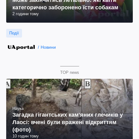
Може закінчитись летально: які квіти
категорично заборонено їсти собакам
2 години тому
Події
Новини
TOP news
Наука
Загадка гігантських камʼяних глечиків у
Лаосі: вчені були вражені відкриттям
(фото)
10 годин тому