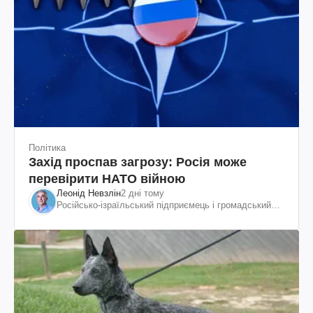
Політика
Захід проспав загрозу: Росія може
перевірити НАТО війною
Леонід Невзлін
2 дні тому
Російсько-ізраїльський підприємець і громадський
діяч, колишній віцепрезидент "ЮКОСа"