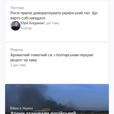
Політика
Росія прагне деморалізувати український тил. Що
варто собі нагадати
Юрій Богданов
2 дні тому
Блогер
Рецепти
Ароматний томатний сік з болгарським перцем:
рецепт на зиму
2 дні тому
Війна в Україні
Дрони атакували російський