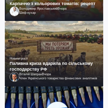
Карпаччо з кольорових томатів: рецепт
Володимир Ярославський
Вчора
Шеф-кухар
Новини росії
Паливна криза вдарила по сільському
господарству РФ
Віталій Шапран
Вчора
Член Українського товариства фінансових аналітиків