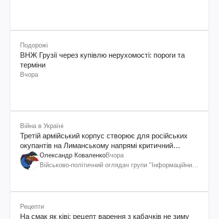
Подорожі
ВНЖ Грузії через купівлю нерухомості: пороги та
терміни
Вчора
Війна в Україні
Третій армійський корпус створює для російських
окупантів на Лиманському напрямі критичний
дискомфорт: як це вдалося
Олександр Коваленко
Вчора
Військово-політичний оглядач групи "Інформаційний
спротив"
Рецепти
На смак як ківі: рецепт варення з кабачків не зиму