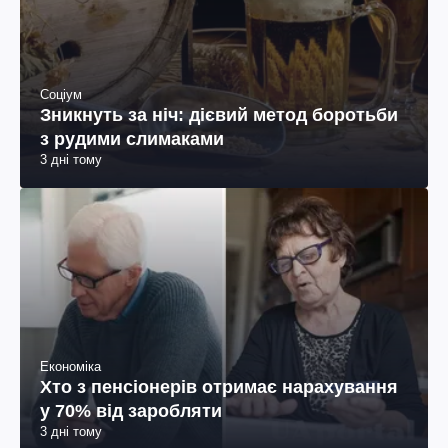
Соціум
Зникнуть за ніч: дієвий метод боротьби
з рудими слимаками
3 дні тому
Економіка
Хто з пенсіонерів отримає нарахування
у 70% від заробляти
3 дні тому