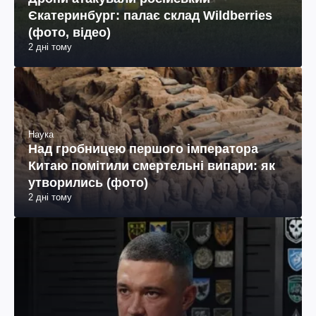
Єкатеринбург: палає склад Wildberries
(фото, відео)
2 дні тому
Наука
Над гробницею першого імператора
Китаю помітили смертельні випари: як
утворились (фото)
2 дні тому