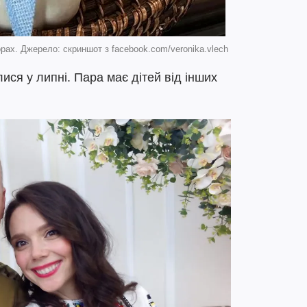
орах. Джерело: скриншот з facebook.com/veronika.vlech
ися у липні. Пара має дітей від інших