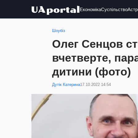
Економіка
Суспільство
Астр
Шоубіз
Олег Сенцов с
вчетверте, пар
дитини (фото)
Дутік Катерина
17.10.2022 14:54