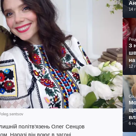
Ан
14 
Рец
З 
шв
на
12 
Соц
Мо
що
oleg.sentsov
вл
6 г
лишній політв'язень Олег Сенцов
м. Наразі він воює в загоні