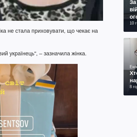
За
ві
ог
10 
юр
іка не стала приховувати, що чекає на
ий українець", – зазначила жінка.
Еко
Хт
на
8 г