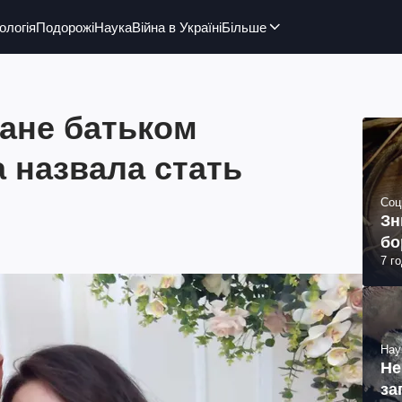
ологія
Подорожі
Наука
Війна в Україні
Більше
тане батьком
а назвала стать
Соц
Зн
бо
7 г
Нау
Не
за