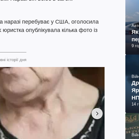
ка наразі перебуває у США, оголосила
Авт
k юристка опублікувала кілька фото із
Як
пе
9 г
вні історії дня
Війн
Др
Яр
НП
14 
Війн