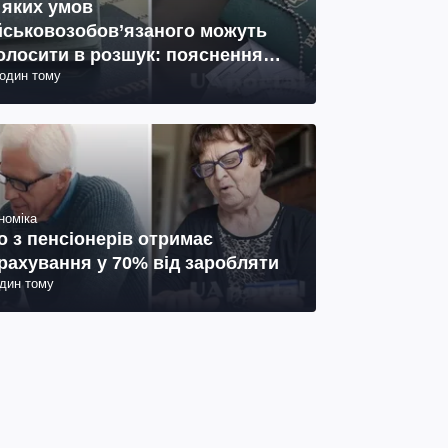
 яких умов
йськовозобов’язаного можуть
олосити в розшук: пояснення
годин тому
иста
номіка
о з пенсіонерів отримає
рахування у 70% від заробляти
один тому