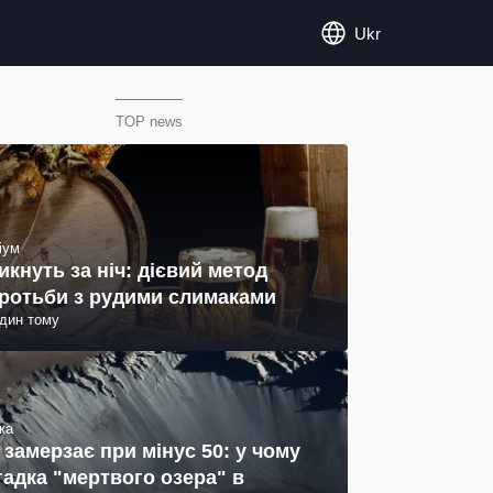
Ukr
TOP news
іум
икнуть за ніч: дієвий метод
ротьби з рудими слимаками
один тому
ка
 замерзає при мінус 50: у чому
гадка "мертвого озера" в