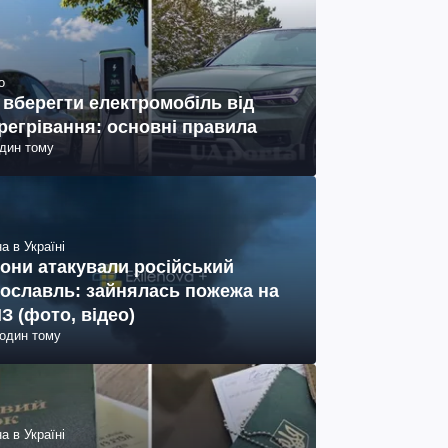
о
 вберегти електромобіль від
регрівання: основні правила
один тому
а в Україні
они атакували російський
ославль: зайнялась пожежа на
З (фото, відео)
годин тому
а в Україні