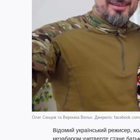
Олег Сенцов та Вероніка Вельч. Джерело: facebook.com/
Відомий український режисер, ко
незабаром учетверте стане батько