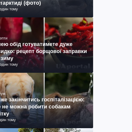
тарктиді (фото)
годин тому
епти
нею обід готуватимете дуже
идко: рецепт борщової заправки
 зиму
годин тому
іум
же закінчитись госпіталізацією:
 не можна робити собакам
ітку
один тому