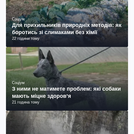
Соціум
Для прихильників природніх методів: як
боротись зі слимаками без хімії
22 години тому
Соціум
З ними не матимете проблем: які собаки
мають міцне здоров’я
21 година тому