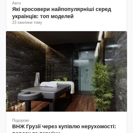
Авто
Які кросовери найпопулярніші серед
українців: топ моделей
23 хвилини тому
Подорожі
ВНЖ Грузії через купівлю нерухомості: