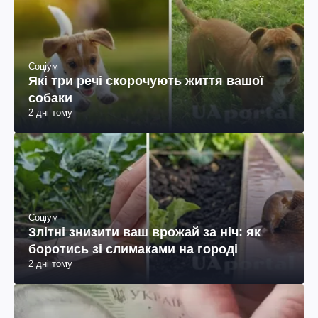
Соціум
Які три речі скорочують життя вашої
собаки
2 дні тому
Соціум
Злітні знизити ваш врожай за ніч: як
боротись зі слимаками на городі
2 дні тому