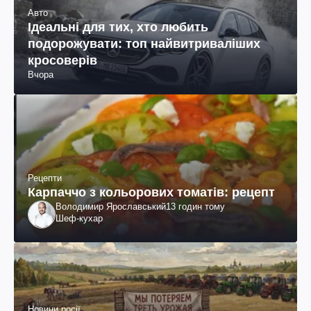
Авто
Ідеальні для тих, хто любить
подорожувати: топ найвитриваліших
кросоверів
Вчора
Рецепти
Карпаччо з кольорових томатів: рецепт
Володимир Ярославський
13 годин тому
Шеф-кухар
Новини росії