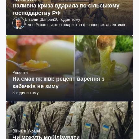
Паливна криза вдарила по сільському
господарству РФ
Віталій Шапран
16 годин тому
Член Українського товариства фінансових аналітиків
Рецепти
На смак як ківі: рецепт варення з
кабачків не зиму
3 години тому
Війна в Україні
Чи можуть мобілізувати