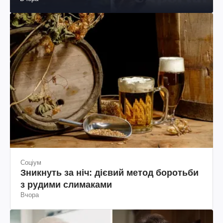
Соціум
Зникнуть за ніч: дієвий метод боротьби
з рудими слимаками
Вчора