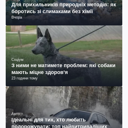
Для прихильників природніх методів: як
боротись зі слимаками без хімії
Вчора
Соціум
З ними не матимете проблем: які собаки
мають міцне здоров’я
23 години тому
Авто
Ідеальні для тих, хто любить
подорожувати: топ найвитриваліших