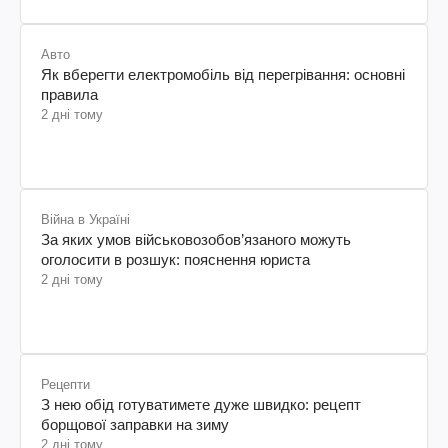
Авто
Як вберегти електромобіль від перегрівання: основні
правила
2 дні тому
Війна в Україні
За яких умов військовозобов’язаного можуть
оголосити в розшук: пояснення юриста
2 дні тому
Рецепти
З нею обід готуватимете дуже швидко: рецепт
борщової заправки на зиму
2 дні тому