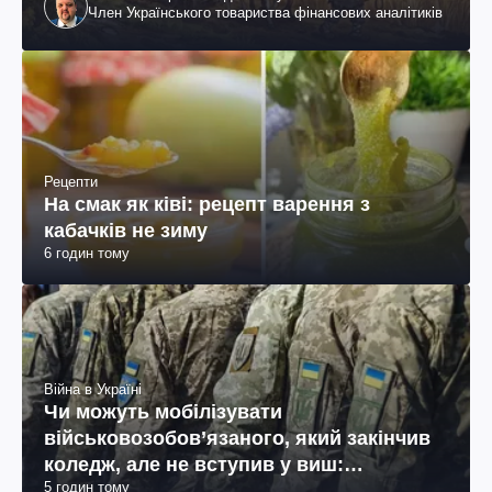
Член Українського товариства фінансових аналітиків
Рецепти
На смак як ківі: рецепт варення з
кабачків не зиму
6 годин тому
Війна в Україні
Чи можуть мобілізувати
військовозобов’язаного, який закінчив
коледж, але не вступив у виш:
5 годин тому
пояснення юриста