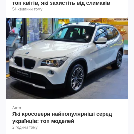
топ квітів, які захистіть від слимаків
54 хвилини тому
Авто
Які кросовери найпопулярніші серед
українців: топ моделей
2 години тому