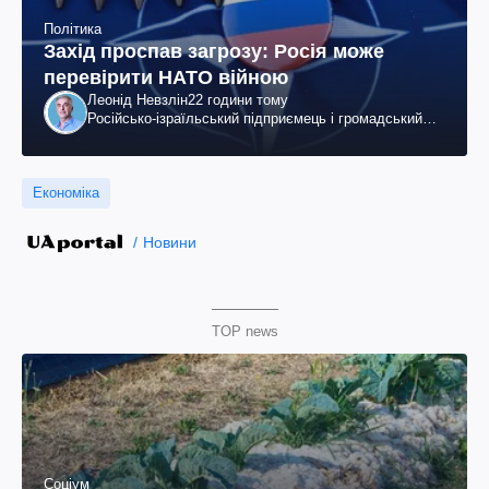
Політика
Захід проспав загрозу: Росія може
перевірити НАТО війною
Леонід Невзлін
22 години тому
Російсько-ізраїльський підприємець і громадський
діяч, колишній віцепрезидент "ЮКОСа"
Економіка
Новини
TOP news
Соціум