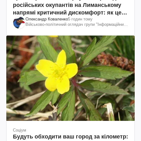
російських окупантів на Лиманському
напрямі критичний дискомфорт: як це
Олександр Коваленко
5 годин тому
вдалося
Військово-політичний оглядач групи "Інформаційний
спротив"
Соціум
Будуть обходити ваш город за кілометр: