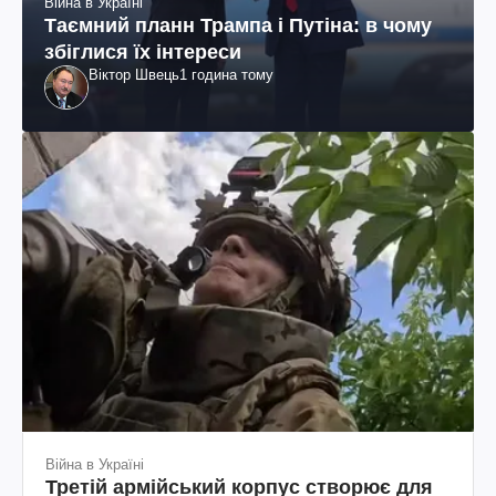
Війна в Україні
Таємний планн Трампа і Путіна: в чому
збіглися їх інтереси
Віктор Швець
1 година тому
Війна в Україні
Третій армійський корпус створює для