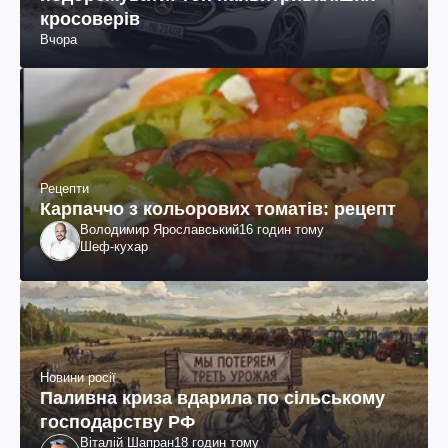
кросоверів
Вчора
Рецепти
Карпаччо з кольорових томатів: рецепт
Володимир Ярославський
16 годин тому
Шеф-кухар
Новини росії
Паливна криза вдарила по сільському
господарству РФ
Віталій Шапран
18 годин тому