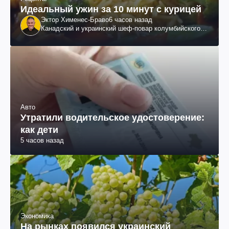
Идеальный ужин за 10 минут с курицей
Эктор Хименес-Браво
6 часов назад
Канадский и украинский шеф-повар колумбийского
происхождения, бизнесмен, телеведущий
Авто
Утратили водительское удостоверение:
как дети
5 часов назад
Экономика
На рынках появился украинский