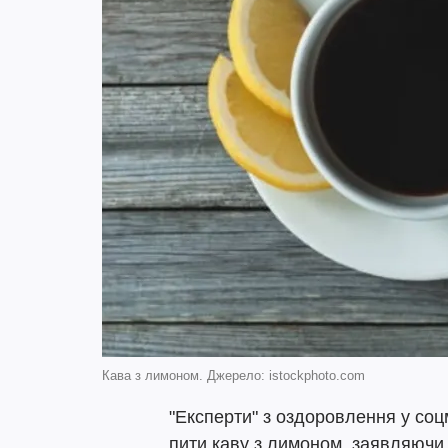
Кава з лимоном. Джерело: istockphoto.com
"Експерти" з оздоровлення у соц
пити каву з лимоном, заявляючи