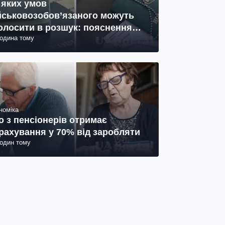
 яких умов
йськовозобов’язаного можуть
олосити в розшук: пояснення
година тому
иста
номіка
о з пенсіонерів отримає
рахування у 70% від заробляти
годин тому