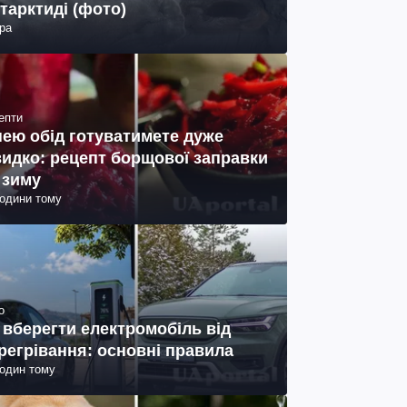
тарктиді (фото)
ра
епти
нею обід готуватимете дуже
идко: рецепт борщової заправки
 зиму
години тому
о
 вберегти електромобіль від
регрівання: основні правила
годин тому