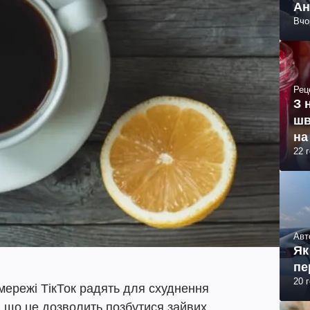
Ан
Вчо
Рец
З 
шв
на
22 
Авт
Як
пе
20 
мережі ТікТок радять для схуднення
, що це дозволить позбутися зайвих