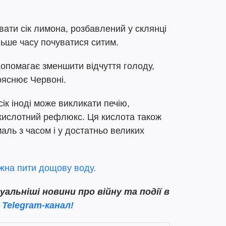
вати сік лимона, розбавлений у склянці
льше часу почуватися ситим.
опомагає зменшити відчуття голоду,
ояснює Червоні.
сік іноді може викликати печію,
 кислотний рефлюкс. Ця кислота також
аль з часом і у достатньо великих
на пити дощову воду.
льніші новини про війну та події в
Telegram-канал!