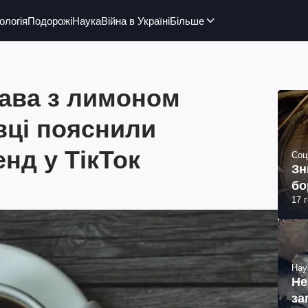
ологія
Подорожі
Наука
Війна в Україні
Більше
кава з лимоном
вці пояснили
нд у ТікТок
Соц
Зн
бо
17 
Нау
Не
за