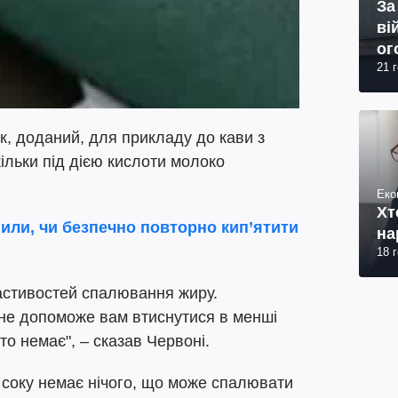
За
ві
ог
21 
юр
ік, доданий, для прикладу до кави з
кільки під дією кислоти молоко
Еко
Хт
или, чи безпечно повторно кип’ятити
на
18 
астивостей спалювання жиру.
не допоможе вам втиснутися в менші
то немає", – сказав Червоні.
 соку немає нічого, що може спалювати