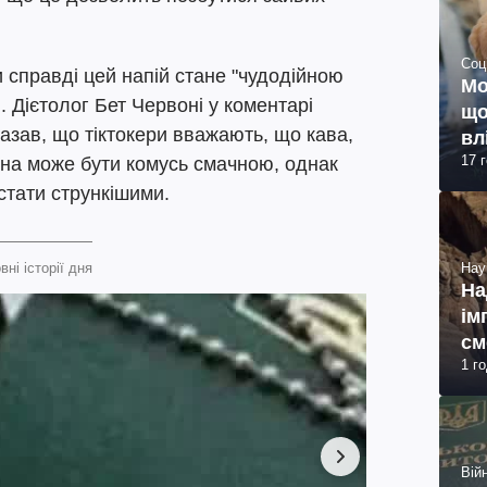
Соц
 справді цей напій стане "чудодійною
Мо
. Дієтолог Бет Червоні у коментарі
що
азав, що тіктокери вважають, що кава,
вл
17 
она може бути комусь смачною, однак
стати стрункішими.
Нау
вні історії дня
На
ім
см
1 г
(ф
Війн