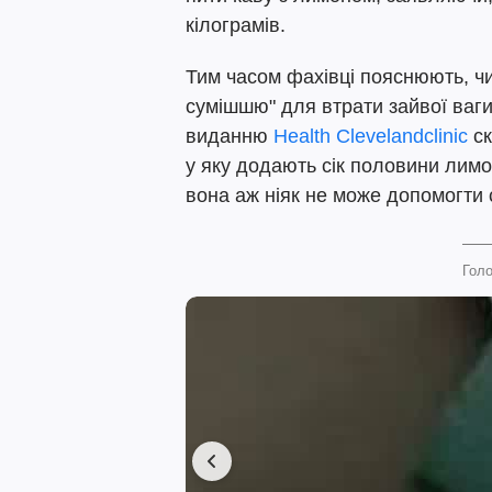
кілограмів.
Тим часом фахівці пояснюють, чи
сумішшю" для втрати зайвої ваги
виданню
Health Clevelandclinic
ск
у яку додають сік половини лим
вона аж ніяк не може допомогти 
Голо