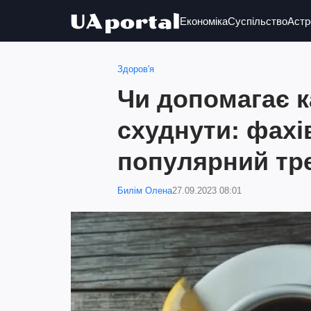
Економіка
Суспільство
Астр
Здоров'я
Чи допомагає 
схуднути: фахі
популярний тре
Билім Олена
27.09.2023 08:01