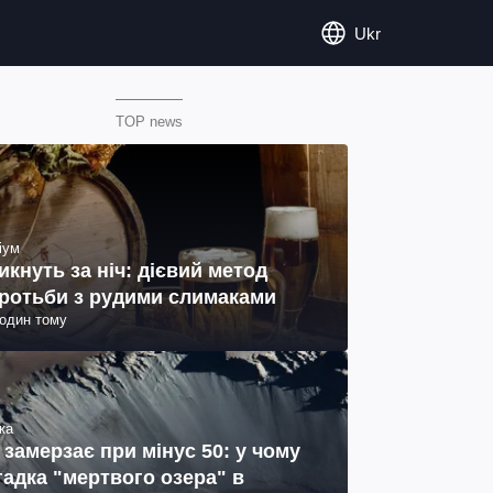
Ukr
TOP news
іум
икнуть за ніч: дієвий метод
ротьби з рудими слимаками
годин тому
ка
 замерзає при мінус 50: у чому
гадка "мертвого озера" в