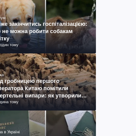
іум
же закінчитись госпіталізацією:
 не можна робити собакам
ітку
годин тому
ка
д гробницею першого
ператора Китаю помітили
ертельні випари: як утворились
одина тому
ото)
а в Україні