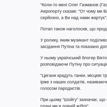
"Коли-то мені Олег Газманов (Га
Аеропорту сказав: "От чому ми 
серйозно, а Ви над нами жартує"
Потап також наголосив, що продо
У ролику, яким музикант поділив
засідання Путіна та показано доп
У ньому український блогер Вік
розповідаючи Путіну про ситуацію
"Цигани крадуть танки, місцеві т
ірже з наших солдатів, називаюч
голосом пародистів.
При цьому "Шойгу" зазначає, що 
плані ми в повній ж@пі".