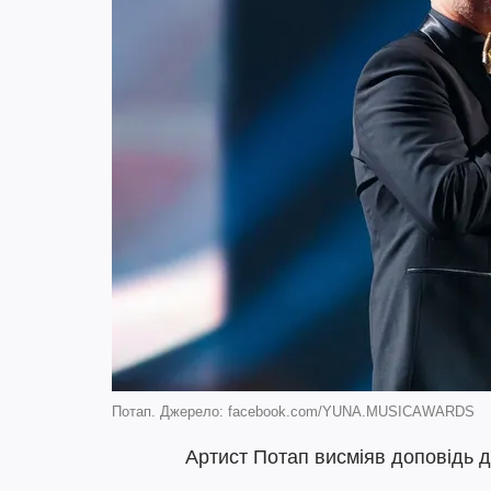
Потап. Джерело: facebook.com/YUNA.MUSICAWARDS
Артист Потап висміяв доповідь 