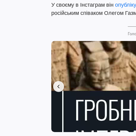
У своєму в Інстаграм він
опублік
російським співаком Олегом Газма
Голо