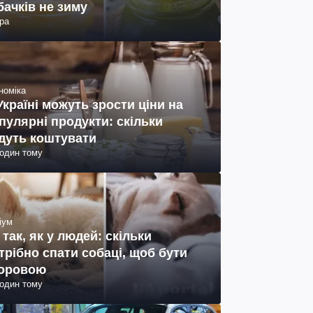
бачків не зиму
ра
номіка
Україні можуть зрости ціни на
пулярні продукти: скільки
дуть коштувати
годин тому
іум
 так, як у людей: скільки
трібно спати собаці, щоб бути
оровою
годин тому