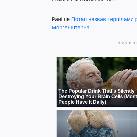
Раніше
Потап назвав терпілами р
Моргенштерна.