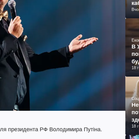
ка
Вчо
Еко
В 
по
бу
18 
Соц
Не
по
зд
18 
для президента РФ Володимира Путіна.