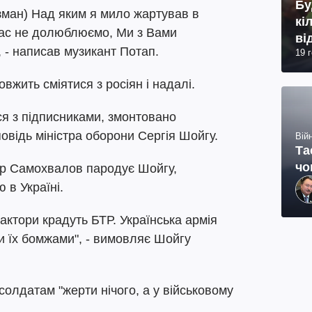
Бу
зман) Над яким я мило жартував в
кі
Вас не долюблюємо, Ми з Вами
ві
, - написав музикант Потап.
19 
вжить сміятися з росіян і надалі.
ся з підписниками, змонтовано
овідь міністра оборони Сергія Шойгу.
Війн
Та
чо
тор Самохвалов пародує Шойгу,
 в Україні.
рактори крадуть БТР. Українська армія
и їх бомжами", - вимовляє Шойгу
солдатам "жерти нічого, а у військовому