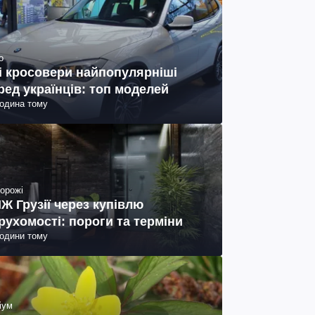
о
і кросовери найпопулярніші
ред українців: топ моделей
година тому
орожі
Ж Грузії через купівлю
рухомості: пороги та терміни
години тому
іум