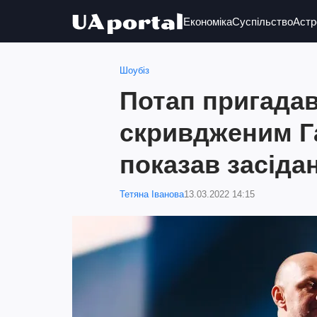
Економіка
Суспільство
Астр
Шоубіз
Потап пригадав 
скривдженим Г
показав засіда
Тетяна Іванова
13.03.2022 14:15