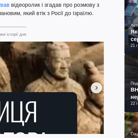
ував
відеоролик і згадав про розмову з
новим, який втік з Росії до Ізраїлю.
Авт
Як
вні історії дня
се
21 
Под
ВН
не
22 
Соц