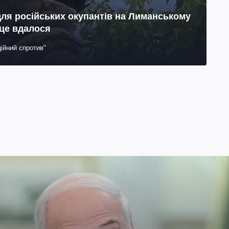
для російських окупантів на Лиманському
 це вдалося
ійний спротив"