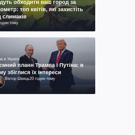
дуть обходити ваш город за
лометр: топ квітів, які захистіть
д слимаків
годин тому
а в Україні
ємний планн Трампа і Путіна: в
му збіглися їх інтереси
Віктор Швець
20 годин тому