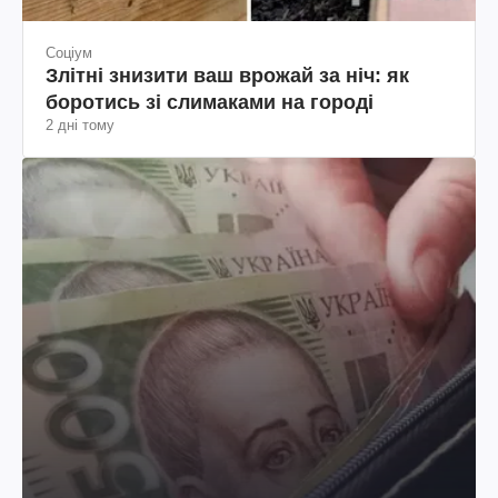
Соціум
Злітні знизити ваш врожай за ніч: як
боротись зі слимаками на городі
2 дні тому