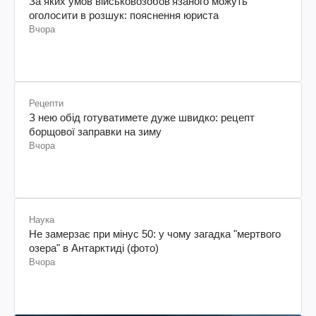
За яких умов військовозобов’язаного можуть
оголосити в розшук: пояснення юриста
Вчора
Рецепти
З нею обід готуватимете дуже швидко: рецепт
борщової заправки на зиму
Вчора
Наука
Не замерзає при мінус 50: у чому загадка "мертвого
озера" в Антарктиді (фото)
Вчора