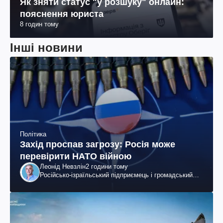
Як зняти статус "у розшуку" онлайн:
пояснення юриста
8 годин тому
Інші новини
Політика
Захід проспав загрозу: Росія може
перевірити НАТО війною
Леонід Невзлін
2 години тому
Російсько-ізраїльський підприємець і громадський
діяч, колишній віцепрезидент "ЮКОСа"