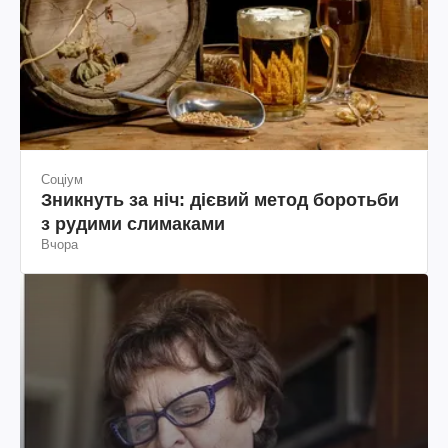
Соціум
Зникнуть за ніч: дієвий метод боротьби
з рудими слимаками
Вчора