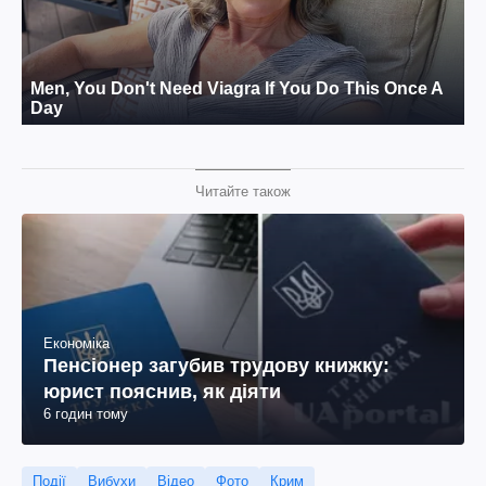
Читайте також
Економіка
Пенсіонер загубив трудову книжку:
юрист пояснив, як діяти
6 годин тому
Події
Вибухи
Відео
Фото
Крим