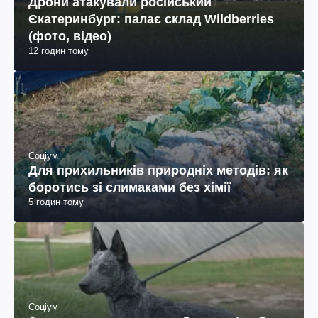
Дрони атакували російський
Єкатеринбург: палає склад Wildberries
(фото, відео)
12 годин тому
Соціум
Для прихильників природніх методів: як
боротись зі слимаками без хімії
5 годин тому
Соціум