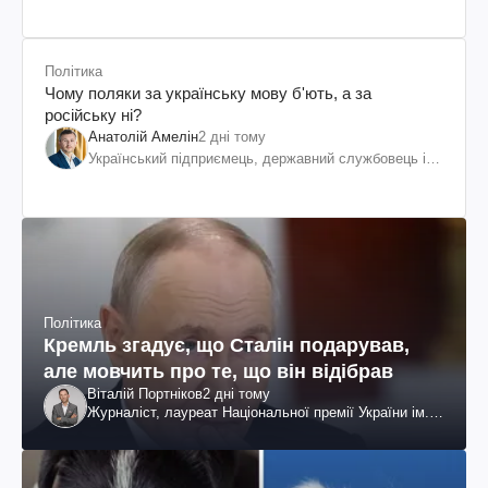
Політика
Чому поляки за українську мову б'ють, а за
російську ні?
Анатолій Амелін
2 дні тому
Український підприємець, державний службовець і
громадський діяч
Політика
Кремль згадує, що Сталін подарував,
але мовчить про те, що він відібрав
Віталій Портніков
2 дні тому
Журналіст, лауреат Національної премії України ім.
Шевченка