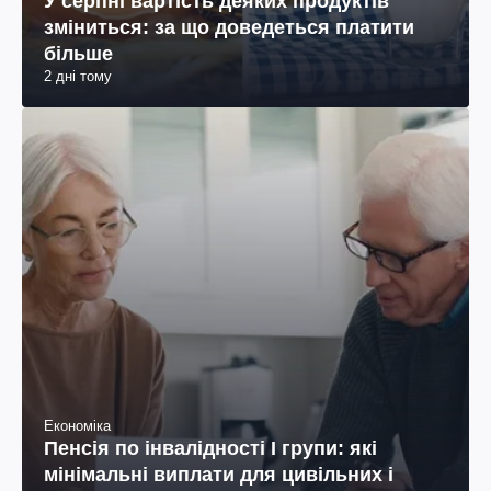
У серпні вартість деяких продуктів
зміниться: за що доведеться платити
більше
2 дні тому
Економіка
Пенсія по інвалідності I групи: які
мінімальні виплати для цивільних і