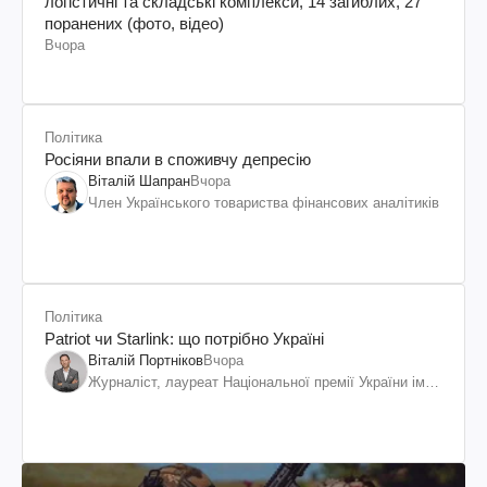
логістичні та складські комплекси, 14 загиблих, 27
поранених (фото, відео)
Вчора
Політика
Росіяни впали в споживчу депресію
Віталій Шапран
Вчора
Член Українського товариства фінансових аналітиків
Політика
Patriot чи Starlink: що потрібно Україні
Віталій Портніков
Вчора
Журналіст, лауреат Національної премії України ім.
Шевченка