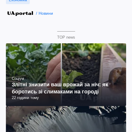
Новини
TOP news
Соціум
Злітні знизити ваш врожай за ніч: як
боротись зі слимаками на городі
22 години тому