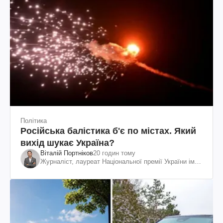
Політика
Російська балістика б'є по містах. Який
вихід шукає Україна?
Віталій Портніков
20 годин тому
Журналіст, лауреат Національної премії України ім.
Шевченка