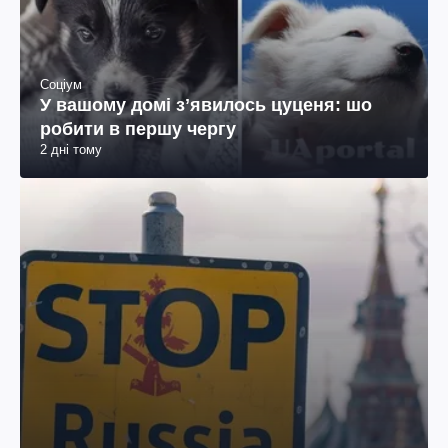
Соціум
У вашому домі зʼявилось цуценя: шо
робити в першу чергу
2 дні тому