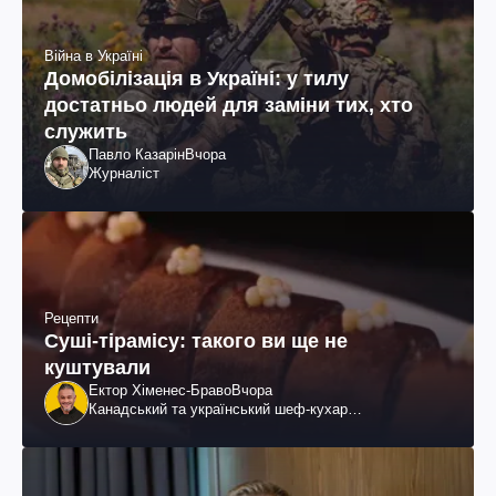
Війна в Україні
Домобілізація в Україні: у тилу
достатньо людей для заміни тих, хто
служить
Павло Казарін
Вчора
Журналіст
Рецепти
Суші-тірамісу: такого ви ще не
куштували
Ектор Хіменес-Браво
Вчора
Канадський та український шеф-кухар
колумбійського походження, бізнесмен, телеведучий