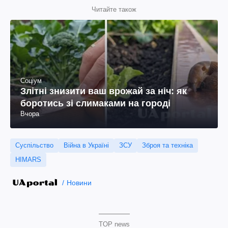
Читайте також
Соціум
Злітні знизити ваш врожай за ніч: як
боротись зі слимаками на городі
Вчора
Суспільство
Війна в Україні
ЗСУ
Зброя та техніка
HIMARS
Новини
TOP news