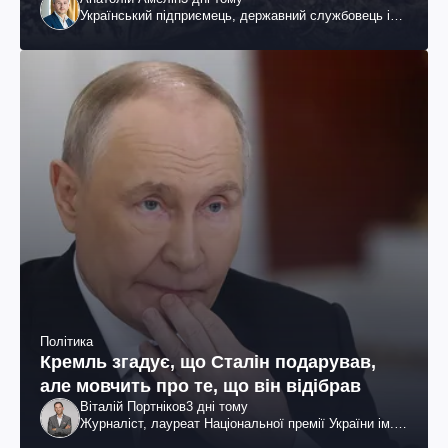
Український підприємець, державний службовець і
громадський діяч
Політика
Кремль згадує, що Сталін подарував,
але мовчить про те, що він відібрав
Віталій Портніков
3 дні тому
Журналіст, лауреат Національної премії України ім.
Шевченка