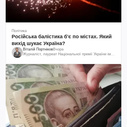
Політика
Російська балістика б'є по містах. Який
вихід шукає Україна?
Віталій Портніков
Вчора
Журналіст, лауреат Національної премії України ім.
Шевченка