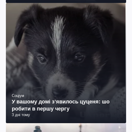
Соціум
У вашому домі зʼявилось цуценя: шо
робити в першу чергу
3 дні тому