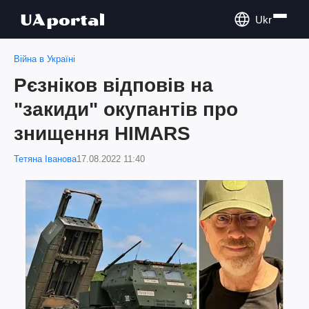
Ukr
Війна в Україні
Рєзніков відповів на
"закиди" окупантів про
знищення HIMARS
Тетяна Іванова
17.08.2022 11:40