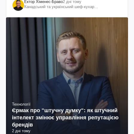
Ектор Хіменес-Браво
2 дні тому
Канадський та український шеф-кухар
колумбійського походження, бізнесмен, телеведучий
Технології
Єрмак про "штучну думку": як штучний
інтелект змінює управління репутацією
брендів
2 дні тому