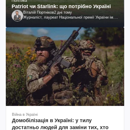
Політика
Patriot чи Starlink: що потрібно Україні
Віталій Портніков
2 дні тому
Журналіст, лауреат Національної премії України ім.
Шевченка
Війна в Україні
Домобілізація в Україні: у тилу
достатньо людей для заміни тих, хто