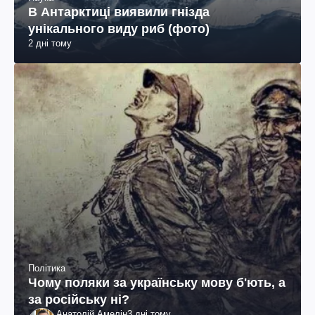
В Антарктиці виявили гнізда
унікального виду риб (фото)
2 дні тому
Політика
Чому поляки за українську мову б'ють, а
за російську ні?
Анатолій Амелін
3 дні тому