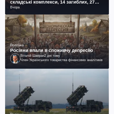
складські комплекси, 14 загиблих, 27
Вчора
поранених (фото, відео)
Політика
Росіяни впали в споживчу депресію
Віталій Шапран
2 дні тому
Член Українського товариства фінансових аналітиків