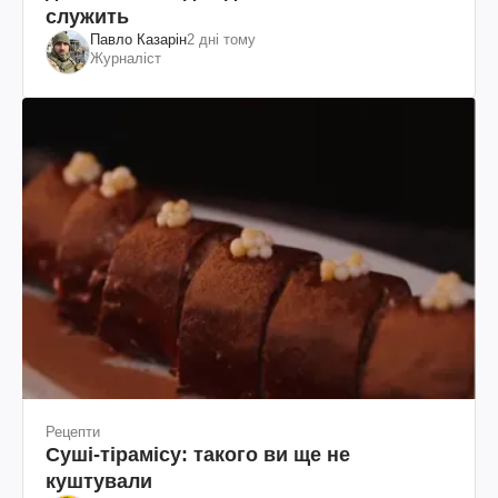
служить
Павло Казарін
2 дні тому
Журналіст
Рецепти
Суші-тірамісу: такого ви ще не
куштували