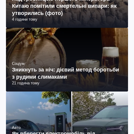
Китаю помітили смертельні випари: як
утворились (фото)
4 години тому
Соціум
Зникнуть за ніч: дієвий метод боротьби
з рудими слимаками
21 година тому
Авто
Як вберегти електромобіль від