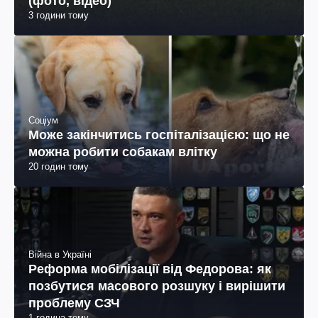
(фото, відео)
3 години тому
Соціум
Може закінчитись госпіталізацією: що не
можна робити собакам влітку
20 годин тому
Війна в Україні
Реформа мобілізації від Федорова: як
позбутися масового розшуку і вирішити
проблему СЗЧ
1 година тому