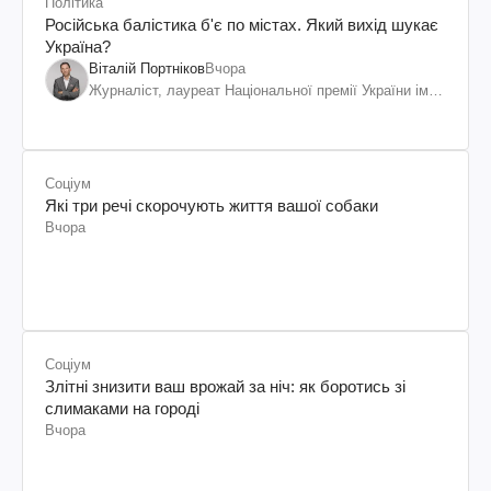
Політика
Російська балістика б'є по містах. Який вихід шукає
Україна?
Віталій Портніков
Вчора
Журналіст, лауреат Національної премії України ім.
Шевченка
Соціум
Які три речі скорочують життя вашої собаки
Вчора
Соціум
Злітні знизити ваш врожай за ніч: як боротись зі
слимаками на городі
Вчора