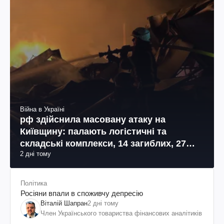
Війна в Україні
рф здійснила масовану атаку на
Київщину: палають логістичні та
складські комплекси, 14 загиблих, 27
2 дні тому
поранених (фото, відео)
Політика
Росіяни впали в споживчу депресію
Віталій Шапран
2 дні тому
Член Українського товариства фінансових аналітиків