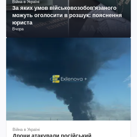
Війна в Україні
За яких умов військовозобов’язаного
можуть оголосити в розшук: пояснення
юриста
Вчора
Війна в Україні
Дрони атакували російський