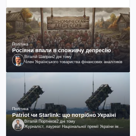
Політика
Росіяни впали в споживчу депресію
Віталій Шапран
2 дні тому
Член Українського товариства фінансових аналітиків
Політика
Patriot чи Starlink: що потрібно Україні
Віталій Портніков
2 дні тому
Журналіст, лауреат Національної премії України ім.
Шевченка