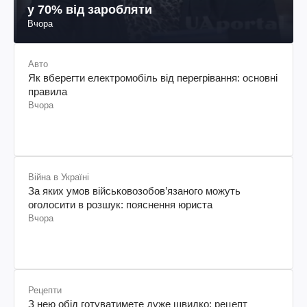
у 70% від заробляти
Вчора
Авто
Як вберегти електромобіль від перегрівання: основні
правила
Вчора
Війна в Україні
За яких умов військовозобов’язаного можуть
оголосити в розшук: пояснення юриста
Вчора
Рецепти
З нею обід готуватимете дуже швидко: рецепт