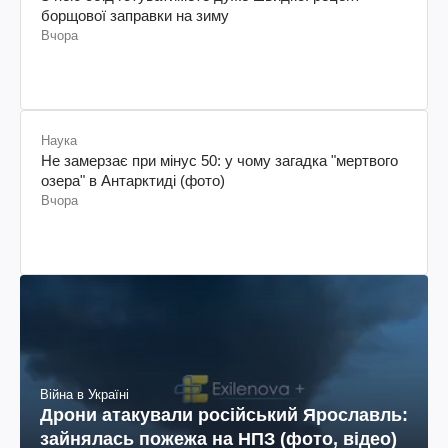
борщової заправки на зиму
Вчора
Наука
Не замерзає при мінус 50: у чому загадка "мертвого
озера" в Антарктиді (фото)
Вчора
Війна в Україні
Дрони атакували російський Ярославль:
зайнялась пожежа на НПЗ (фото, відео)