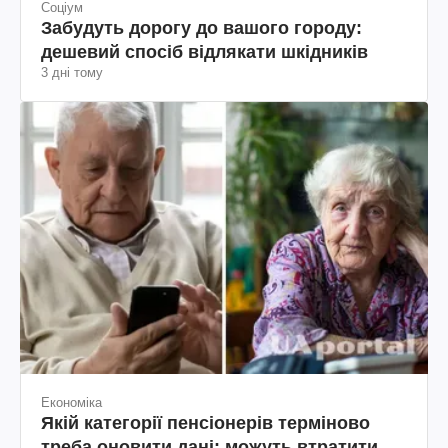
Соціум
Забудуть дорогу до вашого городу:
дешевий спосіб відлякати шкідників
3 дні тому
Економіка
Якій категорії пенсіонерів терміново
треба оновити дані: можуть втратити