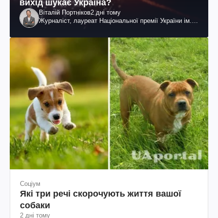
вихід шукає Україна?
Віталій Портніков
2 дні тому
Журналіст, лауреат Національної премії України ім.
Шевченка
Соціум
Які три речі скорочують життя вашої
собаки
2 дні тому