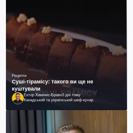
Рецепти
Суші-тірамісу: такого ви ще не
куштували
Ектор Хіменес-Браво
3 дні тому
Канадський та український шеф-кухар
колумбійського походження, бізнесмен, телеведучий