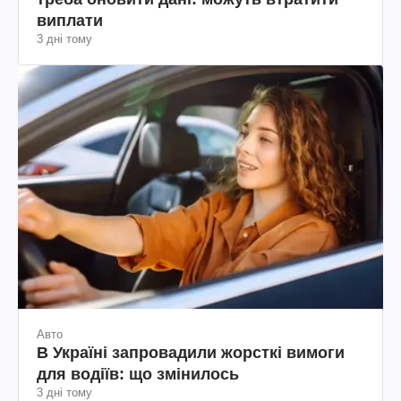
виплати
3 дні тому
Авто
В Україні запровадили жорсткі вимоги
для водіїв: що змінилось
3 дні тому