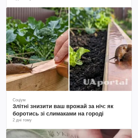
Соціум
Злітні знизити ваш врожай за ніч: як
боротись зі слимаками на городі
2 дні тому