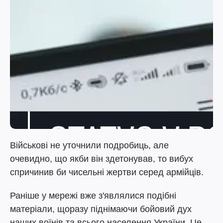
Військові не уточнили подробиць, але
очевидно, що якби він здетонував, то вибух
спричинив би чисельні жертви серед армійців.
Раніше у мережі вже з'являлися подібні
матеріали, щоразу піднімаючи бойовий дух
наших воїнів та всього населення України. Це