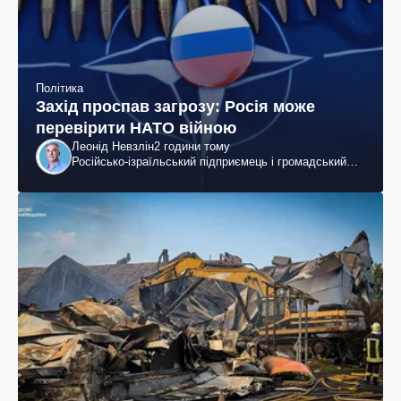
Політика
Захід проспав загрозу: Росія може
перевірити НАТО війною
Леонід Невзлін
2 години тому
Російсько-ізраїльський підприємець і громадський
діяч, колишній віцепрезидент "ЮКОСа"