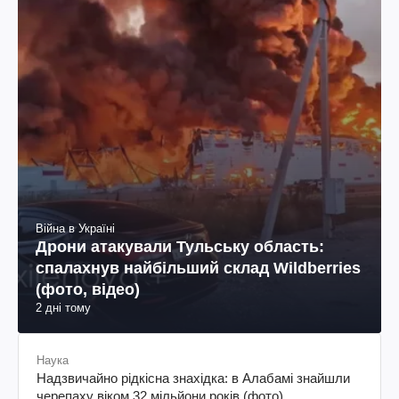
Війна в Україні
Дрони атакували Тульську область:
спалахнув найбільший склад Wildberries
(фото, відео)
2 дні тому
Наука
Надзвичайно рідкісна знахідка: в Алабамі знайшли
черепаху віком 32 мільйони років (фото)