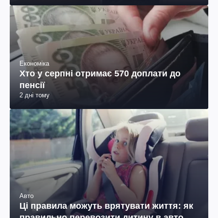
Економіка
Хто у серпні отримає 570 доплати до
пенсії
2 дні тому
Авто
Ці правила можуть врятувати життя: як
правильно перевозити дитину в авто