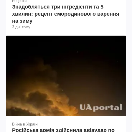
Рецепти
Знадобляться три інгредієнти та 5
хвилин: рецепт смородинового варення
на зиму
3 дні тому
Війна в Україні
Російська армія здійснила авіаудар по