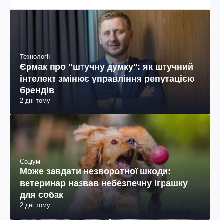
Технології
Єрмак про "штучну думку": як штучний
інтелект змінює управління репутацією
брендів
2 дні тому
Соціум
Може завдати незворотної шкоди:
ветеринар назвав небезпечну іграшку
для собак
2 дні тому