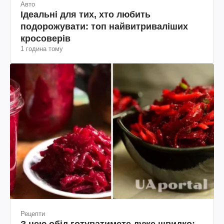
Авто
Ідеальні для тих, хто любить
подорожувати: топ найвитриваліших
кросоверів
1 година тому
Рецепти
З нею обід готуватимете дуже швидко: