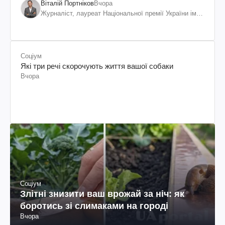
Віталій Портніков
Вчора
Журналіст, лауреат Національної премії України ім.
Шевченка
Соціум
Які три речі скорочують життя вашої собаки
Вчора
Соціум
Злітні знизити ваш врожай за ніч: як
боротись зі слимаками на городі
Вчора