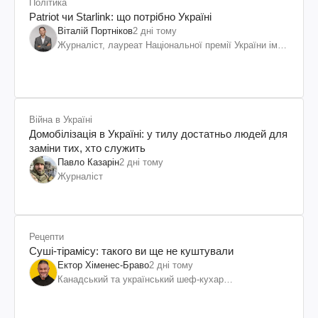
Політика
Patriot чи Starlink: що потрібно Україні
Віталій Портніков
2 дні тому
Журналіст, лауреат Національної премії України ім.
Шевченка
Війна в Україні
Домобілізація в Україні: у тилу достатньо людей для
заміни тих, хто служить
Павло Казарін
2 дні тому
Журналіст
Рецепти
Суші-тірамісу: такого ви ще не куштували
Ектор Хіменес-Браво
2 дні тому
Канадський та український шеф-кухар
колумбійського походження, бізнесмен, телеведучий