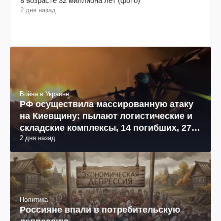
в возрасте 32 миллиона лет (фото)
2 дня назад
Война в Украине
РФ осуществила массированную атаку
на Киевщину: пылают логистические и
складские комплексы, 14 погибших, 27
2 дня назад
раненых (фото, видео)
Политика
Россияне впали в потребительскую