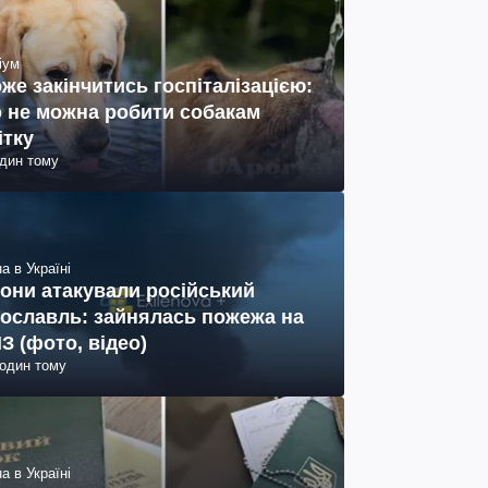
іум
же закінчитись госпіталізацією:
 не можна робити собакам
ітку
один тому
а в Україні
они атакували російський
ославль: зайнялась пожежа на
З (фото, відео)
годин тому
а в Україні