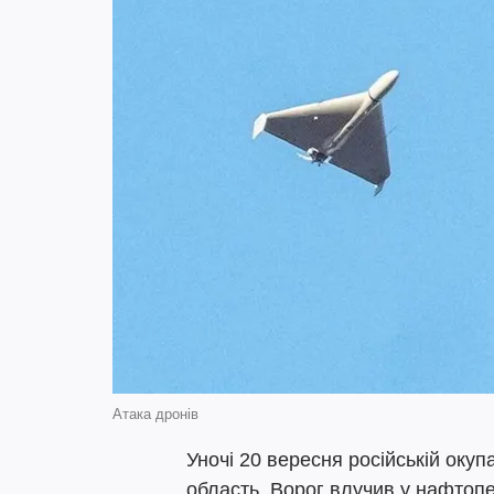
Атака дронів
Уночі 20 вересня російській оку
область. Ворог влучив у нафтоп