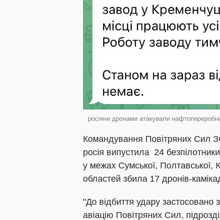
росіяни дронами атакували нафтопереробн
Командування Повітряних Сил ЗС
росія випустила 24 безпілотники
у межах Сумської, Полтавської, 
областей збила 17 дронів-каміка
"До відбиття удару застосовано з
авіацію Повітряних Сил, підрозд