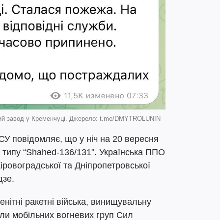
ий завод у Кременчуці. Джерело: t.me/DMYTROLUNIN
У повідомляє, що у ніч на 20 вересня
 типу “Shahed-136/131". Українська ППО
Кіровоградської та Дніпропетровської
дзе.
енітні ракетні війська, винищувальну
іли мобільних вогневих груп Сил