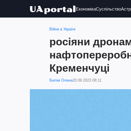
Економіка
Суспільство
Астр
Війна в Україні
росіяни дрона
нафтопереробн
Кременчуці
Билім Олена
20.09.2023 08:11