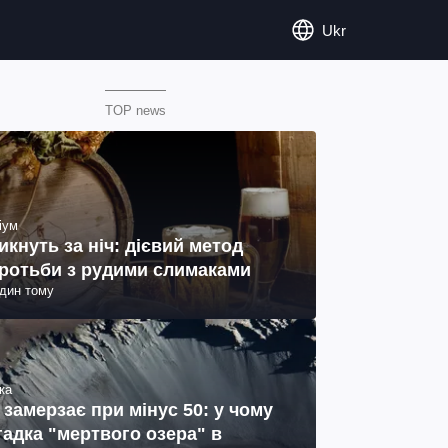
Ukr
TOP news
іум
икнуть за ніч: дієвий метод
ротьби з рудими слимаками
один тому
ка
 замерзає при мінус 50: у чому
гадка "мертвого озера" в