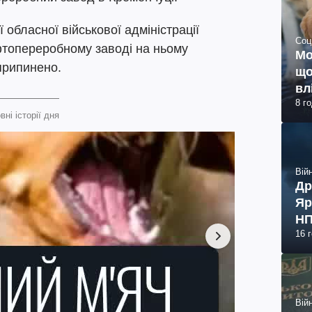
обласної військової адміністрації
Соц
фтопереробному заводі на ньому
Мо
припинено.
що
вл
8 г
вні історії дня
Війн
Др
Яр
НП
16 
Війн