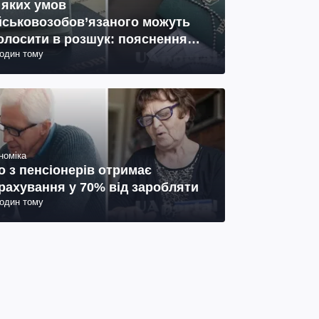
 яких умов
йськовозобов’язаного можуть
олосити в розшук: пояснення
годин тому
иста
номіка
о з пенсіонерів отримає
рахування у 70% від заробляти
годин тому