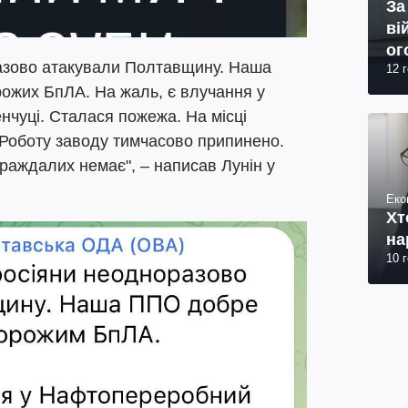
За
ві
ог
разово атакували Полтавщину. Наша
12 
юр
ожих БпЛА. На жаль, є влучання у
чуці. Сталася пожежа. На місці
 Роботу заводу тимчасово припинено.
раждалих немає", – написав Лунін у
Еко
Хт
на
10 