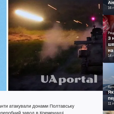
Ан
16 
Рец
З 
шв
на
14 
Авт
Як
пе
11 
панти атакували донами Полтавську
ереробний завод в Кременчуці.