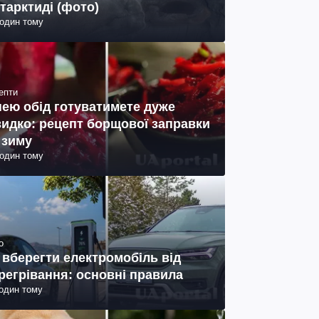
тарктиді (фото)
годин тому
епти
нею обід готуватимете дуже
идко: рецепт борщової заправки
 зиму
годин тому
о
 вберегти електромобіль від
регрівання: основні правила
годин тому