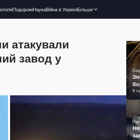
ологія
Подорожі
Наука
Війна в Україні
Більше
ми атакували
ий завод у
Соц
Зн
бо
9 г
Нау
Не
за