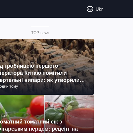
Ukr
TOP news
ка
д гробницею першого
ператора Китаю помітили
ертельні випари: як утворились
годин тому
ото)
епти
оматний томатний сік з
лгарським перцем: рецепт на