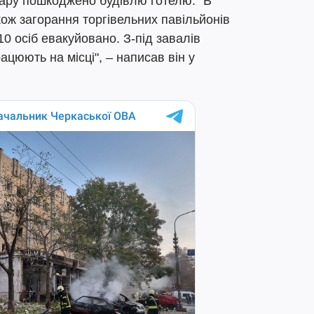
дару пошкоджено будівлю готелю. "В
кож загорання торгівельних павільйонів
10 осіб евакуйовано. З-під завалів
ацюють на місці", – написав він у