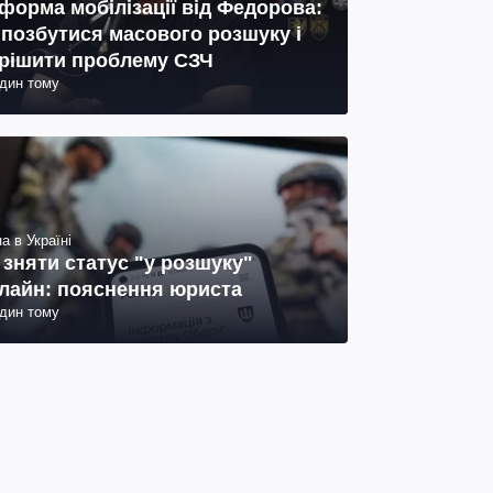
форма мобілізації від Федорова:
 позбутися масового розшуку і
рішити проблему СЗЧ
один тому
а в Україні
 зняти статус "у розшуку"
лайн: пояснення юриста
один тому