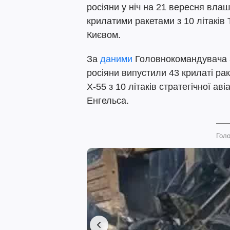
росіяни у ніч на 21 вересня вла
крилатими ракетами з 10 літаків 
Києвом.
За
даними
Головнокомандувача З
росіяни випустили 43 крилаті ра
Х-55 з 10 літаків стратегічної аві
Енгельса.
Голо