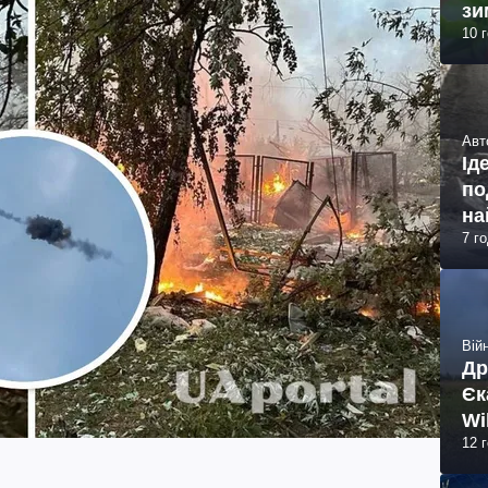
зи
10 
Авт
Ід
по
на
7 г
Війн
Др
Єк
Wi
12 