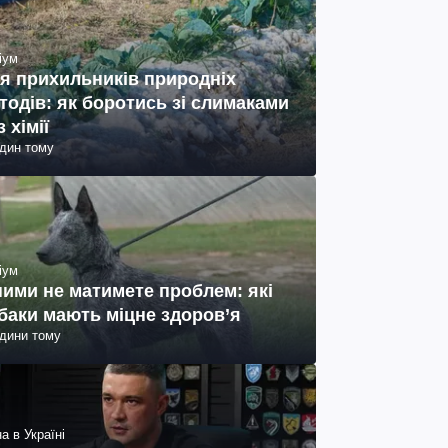
іум
я прихильників природніх
тодів: як боротись зі слимаками
з хімії
один тому
іум
ними не матимете проблем: які
баки мають міцне здоров’я
одини тому
а в Україні