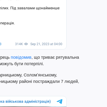
урець
повідомив
, що триває рятувальна
можуть бути потерпілі.
арницькому, Соломʼянському,
ницькому районі постраждали 7 людей,