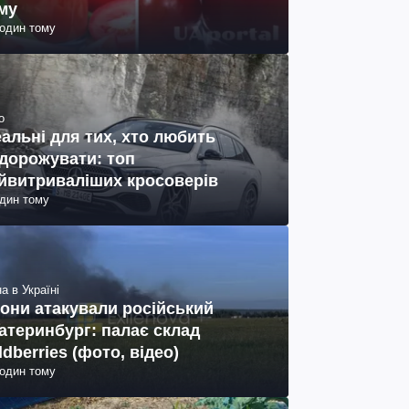
му
годин тому
о
еальні для тих, хто любить
дорожувати: топ
йвитриваліших кросоверів
один тому
а в Україні
они атакували російський
атеринбург: палає склад
ldberries (фото, відео)
годин тому