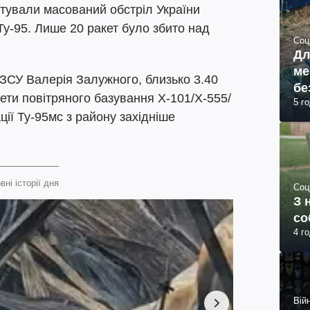
штували масований обстріл України
Ту-95. Лише 20 ракет було збито над
Соц
Дл
ме
СУ Валерія Залужного, близько 3.40
бе
кети повітряного базування Х-101/Х-555/
5 г
ації Ту-95мс з району західніше
вні історії дня
Соц
З 
со
4 г
Війн