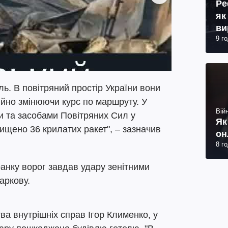
Ре
як
ви
9 г
ль. В повітряний простір України вони
тійно змінюючи курс по маршруту. У
Війн
и та засобами Повітряних Сил у
Як
ищено 36 крилатих ракет", – зазначив
он
8 г
анку ворог завдав удару зенітними
аркову.
ва внутрішніх справ Ігор Клименко, у