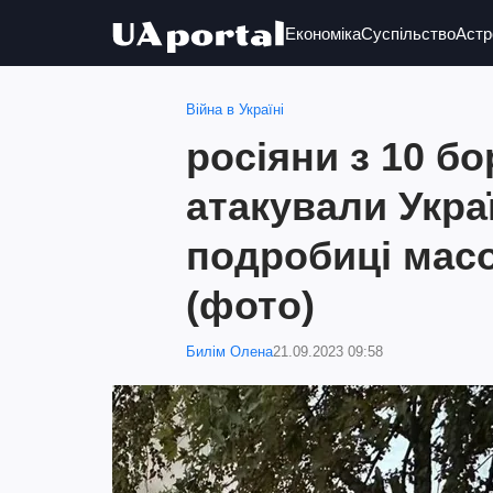
Економіка
Суспільство
Астр
Війна в Україні
росіяни з 10 бо
атакували Украї
подробиці масо
(фото)
Билім Олена
21.09.2023 09:58