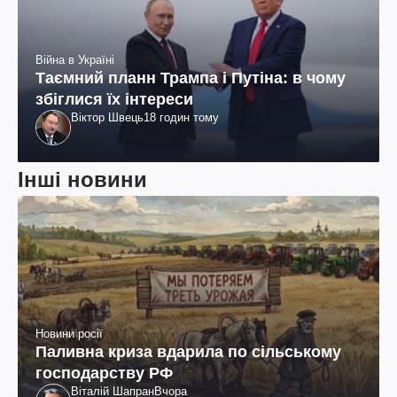
Війна в Україні
Таємний планн Трампа і Путіна: в чому
збіглися їх інтереси
Віктор Швець
18 годин тому
Інші новини
Новини росії
Паливна криза вдарила по сільському
господарству РФ
Віталій Шапран
Вчора