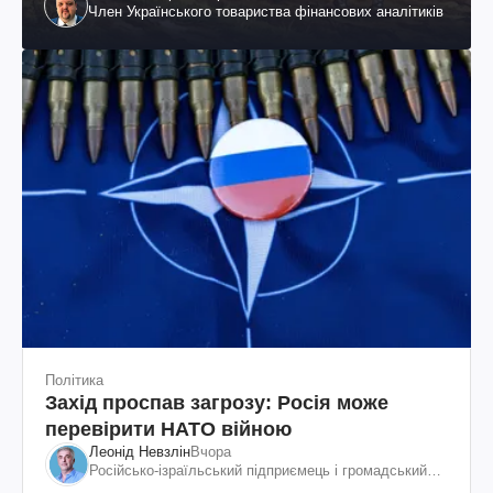
Член Українського товариства фінансових аналітиків
Політика
Захід проспав загрозу: Росія може
перевірити НАТО війною
Леонід Невзлін
Вчора
Російсько-ізраїльський підприємець і громадський
діяч, колишній віцепрезидент "ЮКОСа"