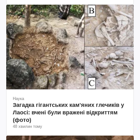
Наука
Загадка гігантських камʼяних глечиків у
Лаосі: вчені були вражені відкриттям
(фото)
48 хвилин тому