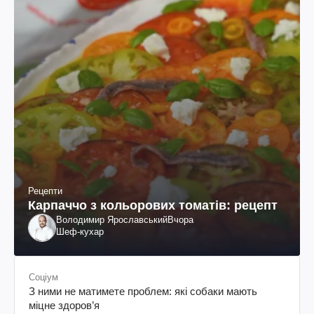
Рецепти
Карпаччо з кольорових томатів: рецепт
Володимир Ярославський
Вчора
Шеф-кухар
Соціум
З ними не матимете проблем: які собаки мають
міцне здоров’я