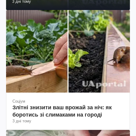
3 дні тому
Соціум
Злітні знизити ваш врожай за ніч: як
боротись зі слимаками на городі
3 дні тому