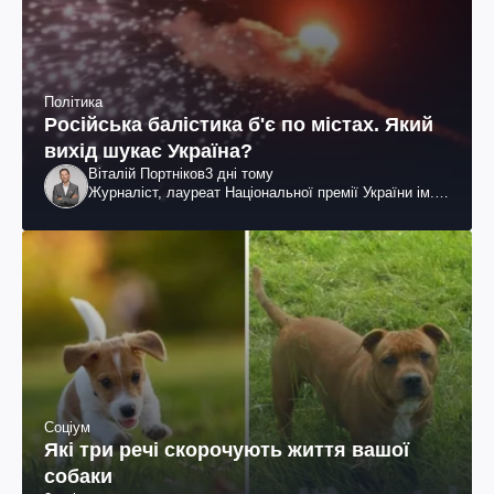
Політика
Російська балістика б'є по містах. Який
вихід шукає Україна?
Віталій Портніков
3 дні тому
Журналіст, лауреат Національної премії України ім.
Шевченка
Соціум
Які три речі скорочують життя вашої
собаки