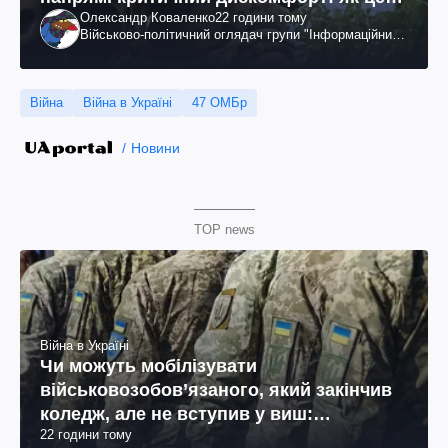
Олександр Коваленко
22 години тому
вдалося
Військово-політичний оглядач групи "Інформаційний
спротив"
Війна
Війна в Україні
47 ОМБр
Новини
TOP news
Війна в Україні
Чи можуть мобілізувати
військовозобов’язаного, який закінчив
коледж, але не вступив у виш:
22 години тому
пояснення юриста