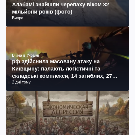
Алабамі знайшли черепаху віком 32
мільйони років (фото)
Вчора
Війна в Україні
рф здійснила масовану атаку на
Київщину: палають логістичні та
складські комплекси, 14 загиблих, 27
2 дні тому
поранених (фото, відео)