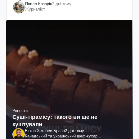
Павло Казарін
2 дні тому
Журналіст
Рецепти
Суші-тірамісу: такого ви ще не
куштували
Ектор Хіменес-Браво
2 дні тому
Канадський та український шеф-кухар