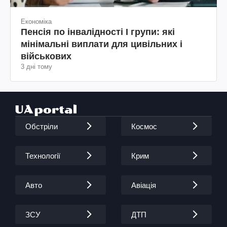
Економіка
Пенсія по інвалідності I групи: які
мінімальні виплати для цивільних і
військових
3 дні тому
Обстріли
Космос
Технології
Крим
Авто
Авіація
ЗСУ
ДТП