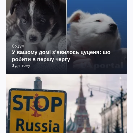
Соціум
У вашому домі зʼявилось цуценя: шо
робити в першу чергу
3 дні тому