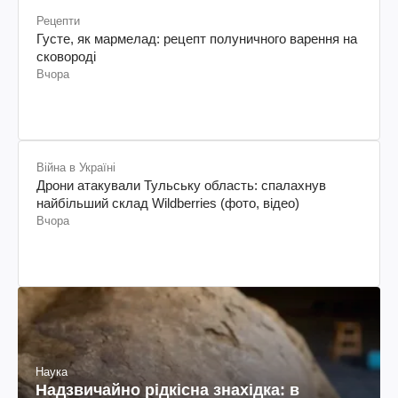
Рецепти
Густе, як мармелад: рецепт полуничного варення на
сковороді
Вчора
Війна в Україні
Дрони атакували Тульську область: спалахнув
найбільший склад Wildberries (фото, відео)
Вчора
Наука
Надзвичайно рідкісна знахідка: в