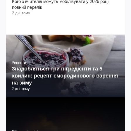
Кого з вчителів можуть мобілізувати у 2026 році:
повний перелік
2 дні тому
Рецепти
Знадобляться три інгредієнти та 5
хвилин: рецепт смородинового варення
на зиму
2 дні тому