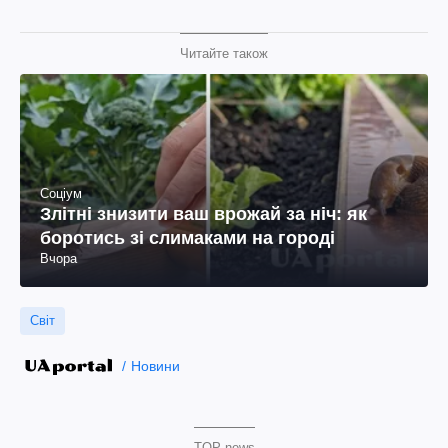
Читайте також
Соціум
Злітні знизити ваш врожай за ніч: як
боротись зі слимаками на городі
Вчора
Світ
Новини
TOP news