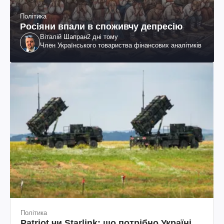
Політика
Росіяни впали в споживчу депресію
Віталій Шапран
2 дні тому
Член Українського товариства фінансових аналітиків
Політика
Patriot чи Starlink: що потрібно Україні