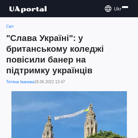
Ukr
Світ
"Слава Україні": у
британському коледжі
повісили банер на
підтримку українців
Тетяна Іванова
18.06.2022 13:47