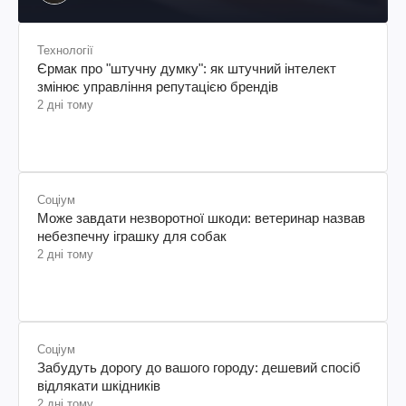
колумбійського походження, бізнесмен, телеведучий
Технології
Єрмак про "штучну думку": як штучний інтелект
змінює управління репутацією брендів
2 дні тому
Соціум
Може завдати незворотної шкоди: ветеринар назвав
небезпечну іграшку для собак
2 дні тому
Соціум
Забудуть дорогу до вашого городу: дешевий спосіб
відлякати шкідників
2 дні тому