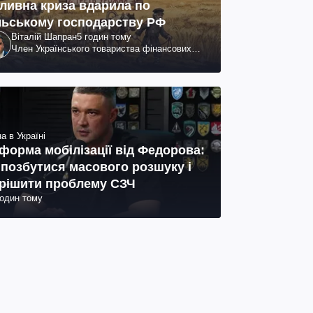
ливна криза вдарила по
льському господарству РФ
Віталій Шапран
5 годин тому
Член Українського товариства фінансових
аналітиків
а в Україні
форма мобілізації від Федорова:
 позбутися масового розшуку і
рішити проблему СЗЧ
годин тому