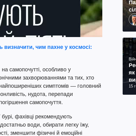
Па
сі
 визначити, чим пахне у космосі:
Війн
Ре
 на самопочутті, особливо у
як
онічними захворюваннями та тих, хто
ви
д найпоширеніших симптомів — головний
15 
сонливість, нудота, перепади
 погіршення самопочуття.
ї бурі, фахівці рекомендують
достатньо води, обирати легку їжу,
сті, зменшити фізичні й емоційні