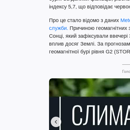
індексу 5,7, що відповідає черво
Про це стало відомо з даних
Мet
служби.
Причиною геомагнітних 
Сонці, який зафіксували ввечері 
вплив досяг Землі. За прогнозам
геомагнітної бурі рівня G2 (STO
Голо