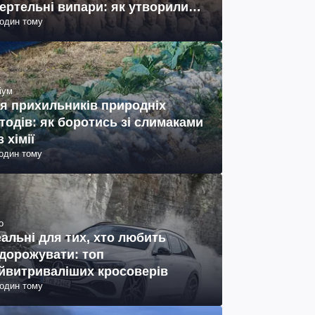
ертельні випари: як утворились
годин тому
ото)
іум
я прихильників природніх
тодів: як боротись зі слимаками
з хімії
годин тому
о
еальні для тих, хто любить
дорожувати: топ
йвитриваліших кросоверів
годин тому