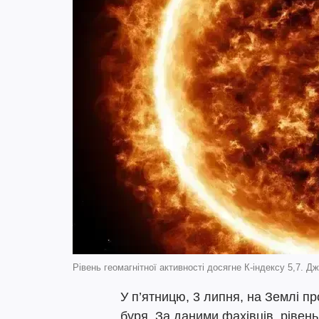
Рівень геомагнітної активності досягне К-індексу 5,7. Д
У п’ятницю, 3 липня, на Землі п
буря. За даними фахівців, рівень