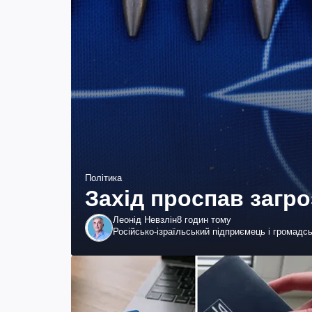
Політика
Захід проспав загр
Леонід Невзлін
8 годин тому
Російсько-ізраїльський підприємець і громадс