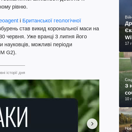
ному рівню.
Війн
eoagent
і
Британської геологічної
Др
збурень став викид корональної маси на
Єк
30 червня. Уже вранці 3 липня його
Wi
17 
и науковців, можливі періоди
RM G2).
вні історії дня
Соц
З 
со
10 
Нов