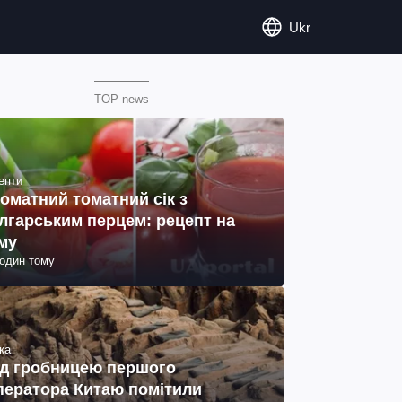
Ukr
TOP news
епти
оматний томатний сік з
лгарським перцем: рецепт на
му
годин тому
ка
д гробницею першого
ператора Китаю помітили