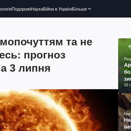
ологія
Подорожі
Наука
Війна в Україні
Більше
амопочуттям та не
есь: прогноз
Рец
на 3 липня
Ар
бо
зи
16 
Нау
На
ім