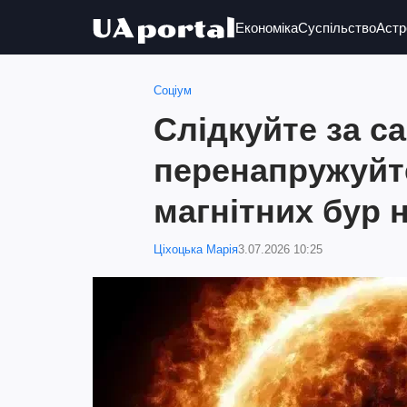
Економіка
Суспільство
Астр
Соціум
Слідкуйте за с
перенапружуйт
магнітних бур 
Ціхоцька Марія
3.07.2026 10:25