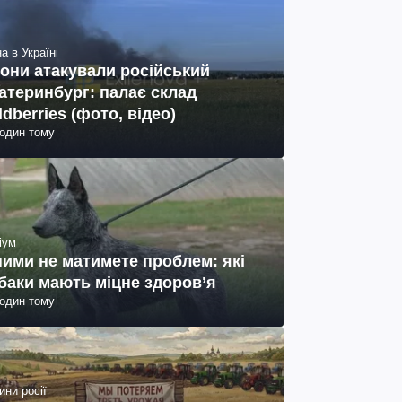
а в Україні
они атакували російський
атеринбург: палає склад
ldberries (фото, відео)
годин тому
іум
ними не матимете проблем: які
баки мають міцне здоров’я
годин тому
ини росії