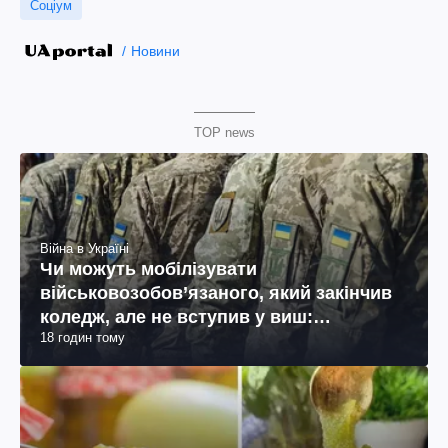
Соціум
Новини
TOP news
Війна в Україні
Чи можуть мобілізувати
військовозобов’язаного, який закінчив
коледж, але не вступив у виш:
18 годин тому
пояснення юриста