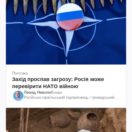
Політика
Захід проспав загрозу: Росія може
перевірити НАТО війною
Леонід Невзлін
Вчора
Російсько-ізраїльський підприємець і громадський
діяч, колишній віцепрезидент "ЮКОСа"