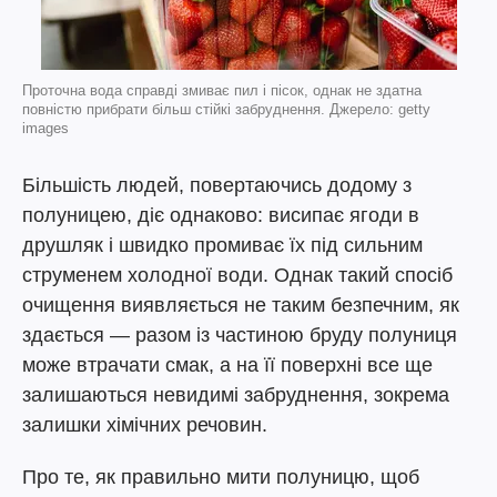
Проточна вода справді змиває пил і пісок, однак не здатна
повністю прибрати більш стійкі забруднення. Джерело: getty
images
Більшість людей, повертаючись додому з
полуницею, діє однаково: висипає ягоди в
друшляк і швидко промиває їх під сильним
струменем холодної води. Однак такий спосіб
очищення виявляється не таким безпечним, як
здається — разом із частиною бруду полуниця
може втрачати смак, а на її поверхні все ще
залишаються невидимі забруднення, зокрема
залишки хімічних речовин.
Про те, як правильно мити полуницю, щоб