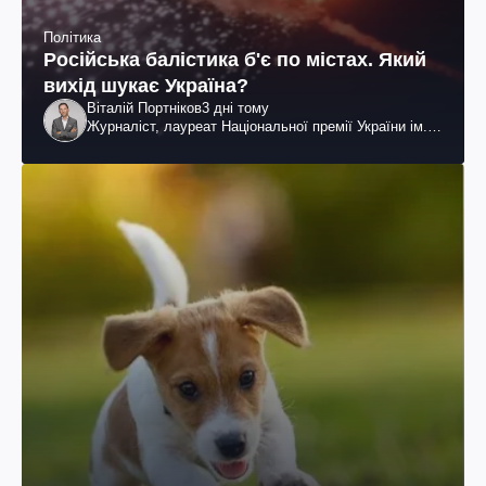
Політика
Російська балістика б'є по містах. Який
вихід шукає Україна?
Віталій Портніков
3 дні тому
Журналіст, лауреат Національної премії України ім.
Шевченка