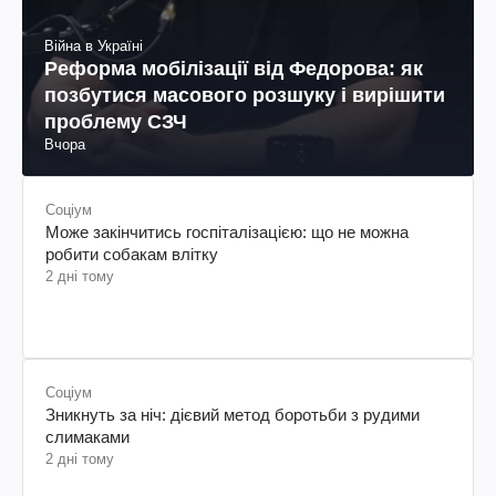
Війна в Україні
Реформа мобілізації від Федорова: як
позбутися масового розшуку і вирішити
проблему СЗЧ
Вчора
Соціум
Може закінчитись госпіталізацією: що не можна
робити собакам влітку
2 дні тому
Соціум
Зникнуть за ніч: дієвий метод боротьби з рудими
слимаками
2 дні тому