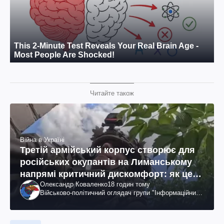
Читайте також
Війна в Україні
Третій армійський корпус створює для
російських окупантів на Лиманському
напрямі критичний дискомфорт: як це
Олександр Коваленко
18 годин тому
вдалося
Військово-політичний оглядач групи "Інформаційний
спротив"