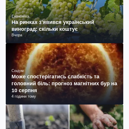
Економіка
На ринках зʼявився український
виноград: скільки коштує
Вчора
Соціум
Може спостерігатись слабкість та
головний біль: прогноз магнітних бур на
10 серпня
4 години тому