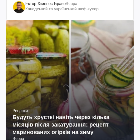
Ектор Хіменес-Браво
Вчора
Канадський та український шеф-кухар
колумбійського походження, бізнесмен, телеведучий
Рецепти
Будуть хрусткі навіть через кілька
місяців після закатування: рецепт
маринованих огірків на зиму
Вчора