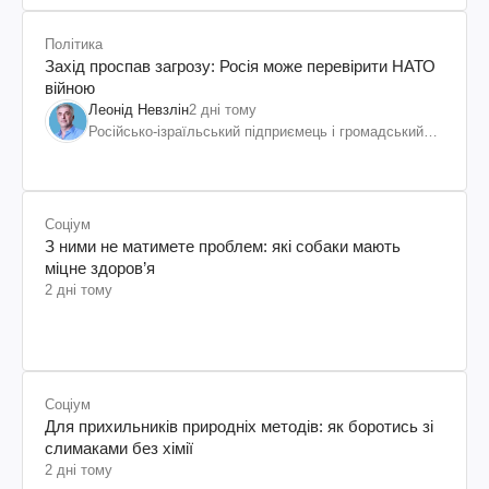
Політика
Захід проспав загрозу: Росія може перевірити НАТО
війною
Леонід Невзлін
2 дні тому
Російсько-ізраїльський підприємець і громадський
діяч, колишній віцепрезидент "ЮКОСа"
Соціум
З ними не матимете проблем: які собаки мають
міцне здоров’я
2 дні тому
Соціум
Для прихильників природніх методів: як боротись зі
слимаками без хімії
2 дні тому