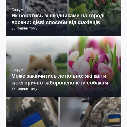
Соціум
Як боротись зі шкідниками на городі
восени: дієві способи від фахівців
23 години тому
Соціум
Може закінчитись летально: які квіти
категорично заборонено їсти собакам
22 години тому