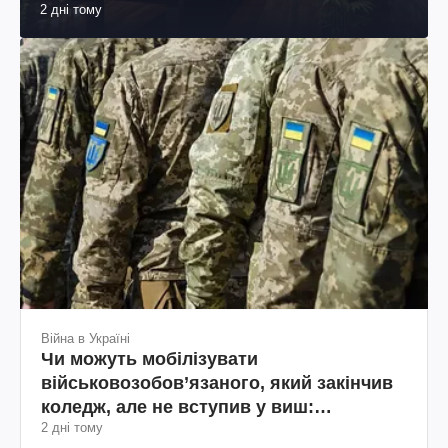
2 дні тому
Війна в Україні
Чи можуть мобілізувати
військовозобов’язаного, який закінчив
коледж, але не вступив у виш:
2 дні тому
пояснення юриста