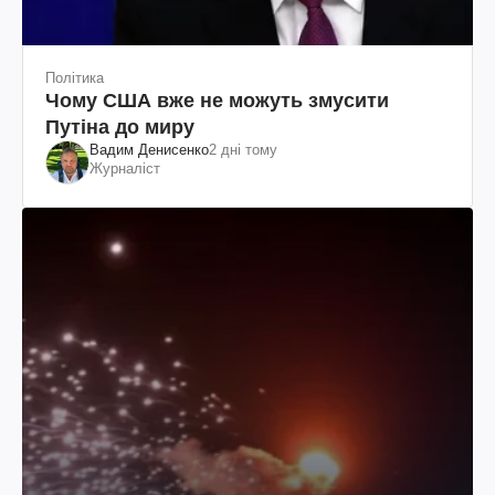
Політика
Чому США вже не можуть змусити
Путіна до миру
Вадим Денисенко
2 дні тому
Журналіст