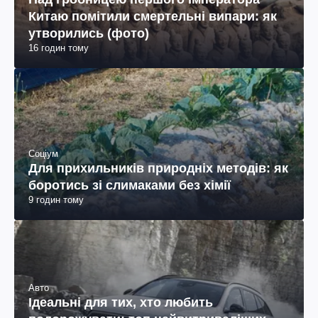
Китаю помітили смертельні випари: як
утворились (фото)
16 годин тому
Соціум
Для прихильників природніх методів: як
боротись зі слимаками без хімії
9 годин тому
Авто
Ідеальні для тих, хто любить