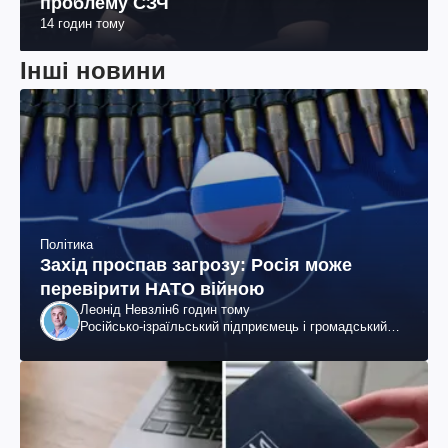
проблему СЗЧ
14 годин тому
Інші новини
Політика
Захід проспав загрозу: Росія може
перевірити НАТО війною
Леонід Невзлін
6 годин тому
Російсько-ізраїльський підприємець і громадський
діяч, колишній віцепрезидент "ЮКОСа"