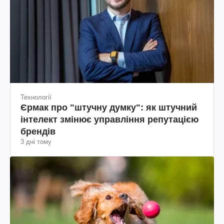
Технології
Єрмак про "штучну думку": як штучний
інтелект змінює управління репутацією
брендів
3 дні тому