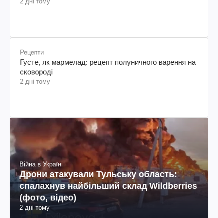
2 дні тому
Рецепти
Густе, як мармелад: рецепт полуничного варення на
сковороді
2 дні тому
Війна в Україні
Дрони атакували Тульську область:
спалахнув найбільший склад Wildberries
(фото, відео)
2 дні тому