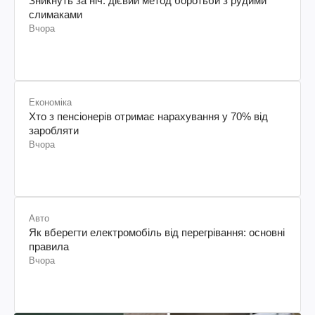
Зникнуть за ніч: дієвий метод боротьби з рудими
слимаками
Вчора
Економіка
Хто з пенсіонерів отримає нарахування у 70% від
заробляти
Вчора
Авто
Як вберегти електромобіль від перегрівання: основні
правила
Вчора