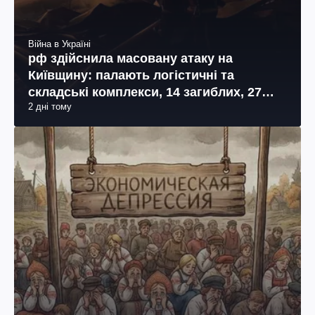
Війна в Україні
рф здійснила масовану атаку на
Київщину: палають логістичні та
складські комплекси, 14 загиблих, 27
2 дні тому
поранених (фото, відео)