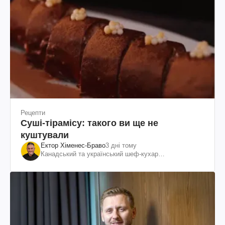
Рецепти
Суші-тірамісу: такого ви ще не
куштували
Ектор Хіменес-Браво
3 дні тому
Канадський та український шеф-кухар
колумбійського походження, бізнесмен, телеведучий