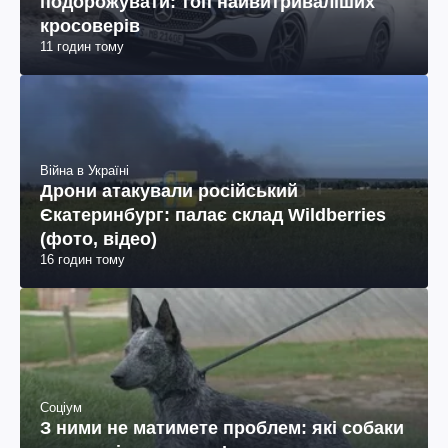
подорожувати: топ найвитриваліших
кросоверів
11 годин тому
Війна в Україні
Дрони атакували російський
Єкатеринбург: палає склад Wildberries
(фото, відео)
16 годин тому
Соціум
З ними не матимете проблем: які собаки