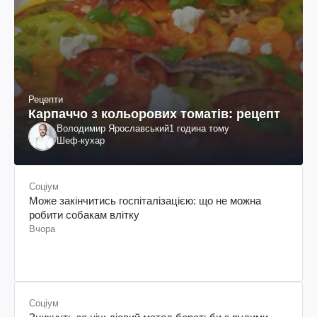
Рецепти
Карпаччо з кольорових томатів: рецепт
Володимир Ярославський
1 година тому
Шеф-кухар
Соціум
Може закінчитись госпіталізацією: що не можна
робити собакам влітку
Вчора
Соціум