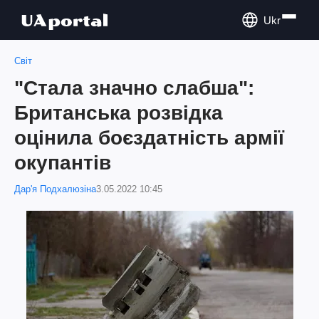
Ukr
Світ
"Стала значно слабша":
Британська розвідка
оцінила боєздатність армії
окупантів
Дар'я Подхалюзіна
3.05.2022 10:45