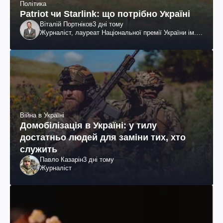
Політика
Patriot чи Starlink: що потрібно Україні
Віталій Портніков
3 дні тому
Журналіст, лауреат Національної премії України ім.
Шевченка
Війна в Україні
Домобілізація в Україні: у тилу
достатньо людей для заміни тих, хто
служить
Павло Казарін
3 дні тому
Журналіст