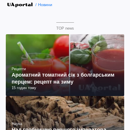
Новини
TOP news
Рецепти
Ароматний томатний сік з болгарським
перцем: рецепт на зиму
15 годин тому
Наука
Над гробницею першого імператора