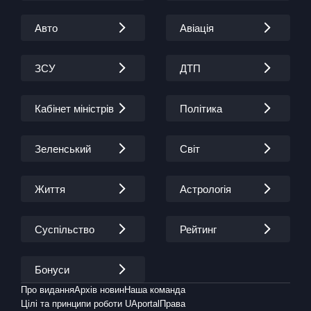
Авто
Авіація
ЗСУ
ДТП
Кабінет міністрів
Політика
Зеленський
Світ
Життя
Астрологія
Суспільство
Рейтинг
Бонуси
Про видання
Архів новин
Наша команда
Цілі та принципи роботи UAportal
Права