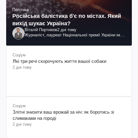
Політика
Російська балістика б'є по містах. Який
вихід шукає Україна?
Віталій Портніков
2 дні тому
Журналіст, лауреат Національної премії України ім.
Шевченка
Соціум
Які три речі скорочують життя вашої собаки
2 дні тому
Соціум
Злітні знизити ваш врожай за ніч: як боротись зі
слимаками на городі
2 дні тому