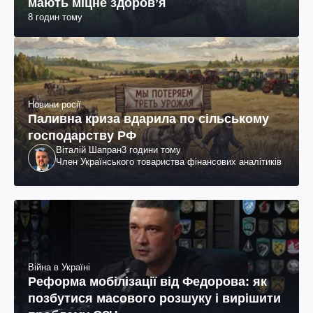
мають міцне здоров’я
8 годин тому
Новини росії
Паливна криза вдарила по сільському
господарству РФ
Віталій Шапран
3 години тому
Член Українського товариства фінансових аналітиків
Війна в Україні
Реформа мобілізації від Федорова: як
позбутися масового розшуку і вирішити