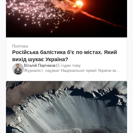
Політика
Російська балістика б'є по містах. Який
вихід шукає Україна?
Віталій Портніков
15 годин тому
Журналіст, лауреат Національної премії України ім.
Шевченка