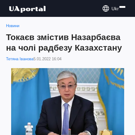
Ukr
Новини
Токаєв змістив Назарбаєва
на чолі радбезу Казахстану
Тетяна Іванова
5.01.2022 16:04