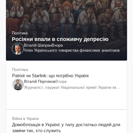
Політика
Росіяни впали в споживчу депресію
Віталій Шапран
Вчора
Член Українського товариства фінансових аналітиків
Політика
Patriot чи Starlink: що потрібно Україні
Віталій Портніков
Вчора
Журналіст, лауреат Національної премії України ім.
Шевченка
Війна в Україні
Домобілізація в Україні: у тилу достатньо людей для
заміни тих, хто служить