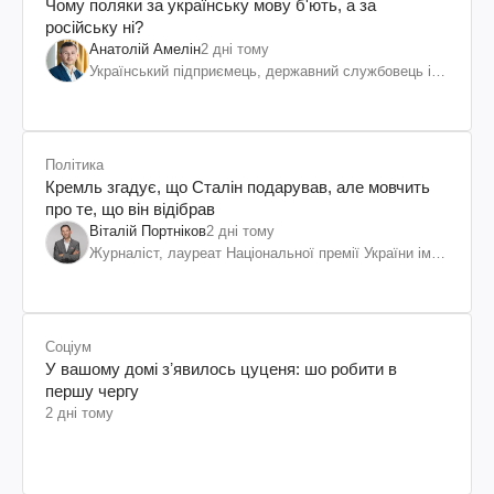
Чому поляки за українську мову б'ють, а за
російську ні?
Анатолій Амелін
2 дні тому
Український підприємець, державний службовець і
громадський діяч
Політика
Кремль згадує, що Сталін подарував, але мовчить
про те, що він відібрав
Віталій Портніков
2 дні тому
Журналіст, лауреат Національної премії України ім.
Шевченка
Соціум
У вашому домі зʼявилось цуценя: шо робити в
першу чергу
2 дні тому