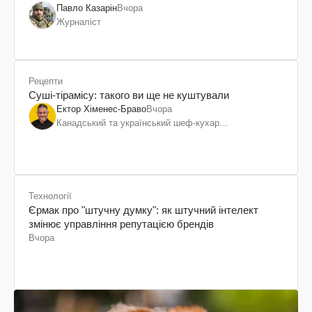
Павло Казарін
Вчора
Журналіст
Рецепти
Суші-тірамісу: такого ви ще не куштували
Ектор Хіменес-Браво
Вчора
Канадський та український шеф-кухар
колумбійського походження, бізнесмен, телеведучий
Технології
Єрмак про "штучну думку": як штучний інтелект
змінює управління репутацією брендів
Вчора