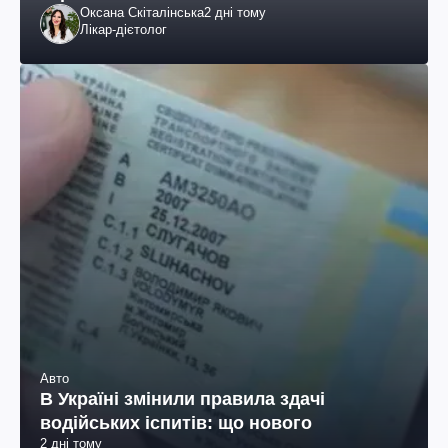
Оксана Скіталінська
2 дні тому
Лікар-дієтолог
Авто
В Україні змінили правила здачі
водійських іспитів: що нового
2 дні тому