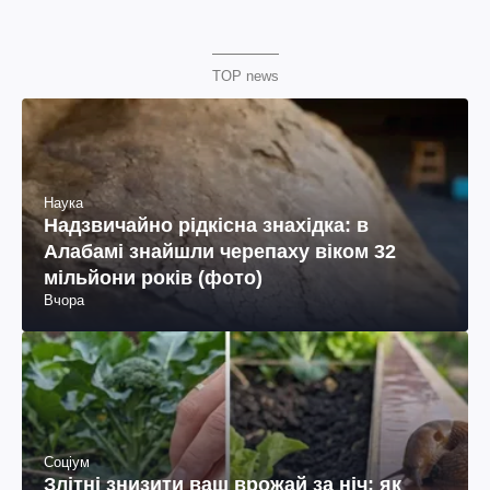
TOP news
Наука
Надзвичайно рідкісна знахідка: в
Алабамі знайшли черепаху віком 32
мільйони років (фото)
Вчора
Соціум
Злітні знизити ваш врожай за ніч: як