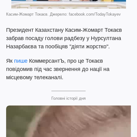
Касим-Жомарт Токаєв. Джерело: facebook.com/TodayTokayev
Президент Казахстану Касим-Жомарт Токаєв
забрав посаду голови радбезу у Нурсултана
Назарбаєва та пообіцяв "діяти жорстко".
Як
пише
КоммерсантЪ, про це Токаєв
повідомив під час звернення до нації на
місцевому телеканалі.
Головні історії дня