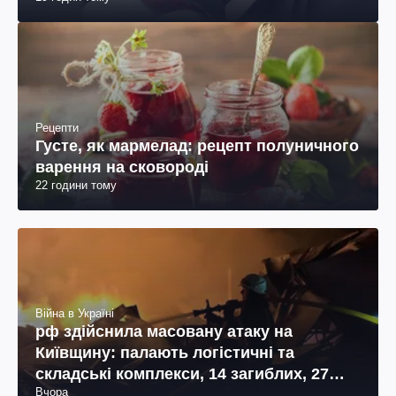
Рецепти
Густе, як мармелад: рецепт полуничного
варення на сковороді
22 години тому
Війна в Україні
рф здійснила масовану атаку на
Київщину: палають логістичні та
складські комплекси, 14 загиблих, 27
Вчора
поранених (фото, відео)