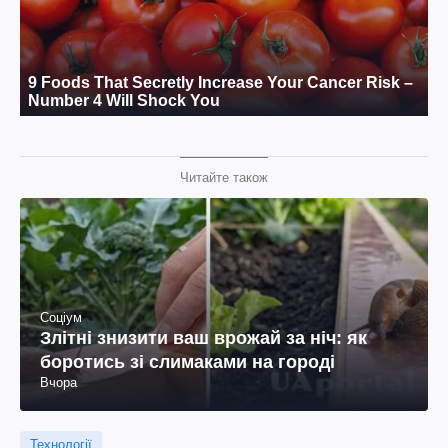
Читайте також
Соціум
Злітні знизити ваш врожай за ніч: як
боротись зі слимаками на городі
Вчора
Технології