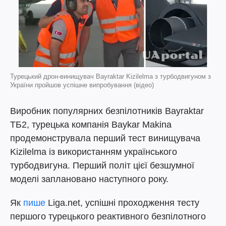
Турецький дрон-винищувач Bayraktar Kizilelma з турбодвигуном з
України пройшов успішне випробування (відео)
Виробник популярних безпілотників Bayraktar
ТБ2, турецька компанія Baykar Makina
продемонструвала перший тест винищувача
Kizilelma із використанням українського
турбодвигуна. Перший політ цієї безшумної
моделі заплановано наступного року.
Як
пише
Liga.net, успішні проходження тесту
першого турецького реактивного безпілотного