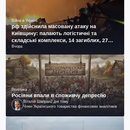
Війна в Україні
рф здійснила масовану атаку на
Київщину: палають логістичні та
складські комплекси, 14 загиблих, 27
Вчора
поранених (фото, відео)
Політика
Росіяни впали в споживчу депресію
Віталій Шапран
2 дні тому
Член Українського товариства фінансових аналітиків