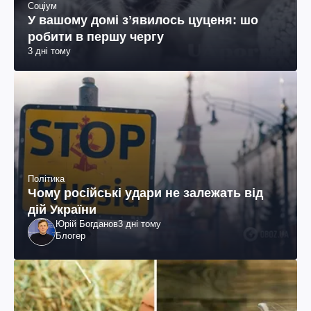
Соціум
У вашому домі зʼявилось цуценя: шо
робити в першу чергу
3 дні тому
Політика
Чому російські удари не залежать від
дій України
Юрій Богданов
3 дні тому
Блогер