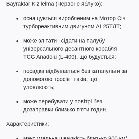
Bayraktar Kizilelma (Червоне яблуко):
оснащується виробленим на Мотор Січ
турбореактивним двигуном АІ-25ТЛТ;
може злітати і сідати на палубу
універсального десантного корабля
TCG Anadolu (L-400), що будується;
посадка відбувається без катапульти за
допомогою тросів і гаків, що
уловлюють;
може перебувати у повітрі без
дозаправки близько п'яти годин.
Характеристики:
максимальна швидкість близько 900 км/