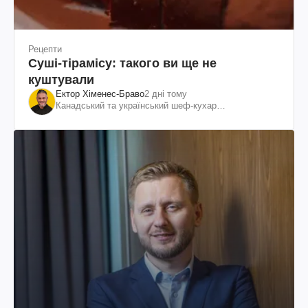
Рецепти
Суші-тірамісу: такого ви ще не
куштували
Ектор Хіменес-Браво
2 дні тому
Канадський та український шеф-кухар
колумбійського походження, бізнесмен, телеведучий