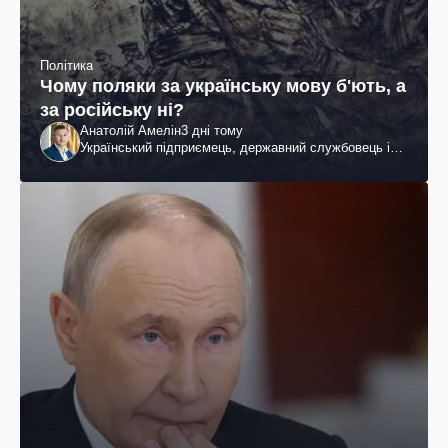
Політика
Чому поляки за українську мову б'ють, а
за російську ні?
Анатолій Амелін
3 дні тому
Український підприємець, державний службовець і
громадський діяч