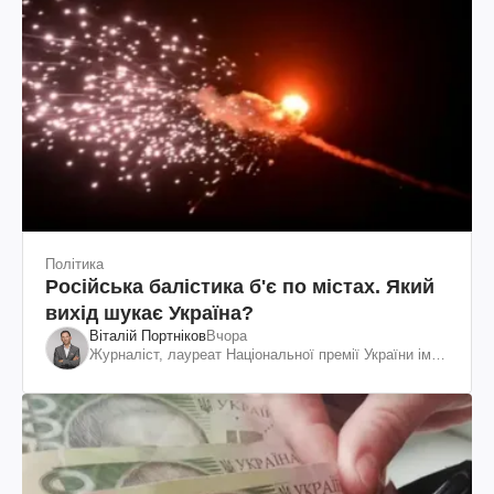
Політика
Російська балістика б'є по містах. Який
вихід шукає Україна?
Віталій Портніков
Вчора
Журналіст, лауреат Національної премії України ім.
Шевченка