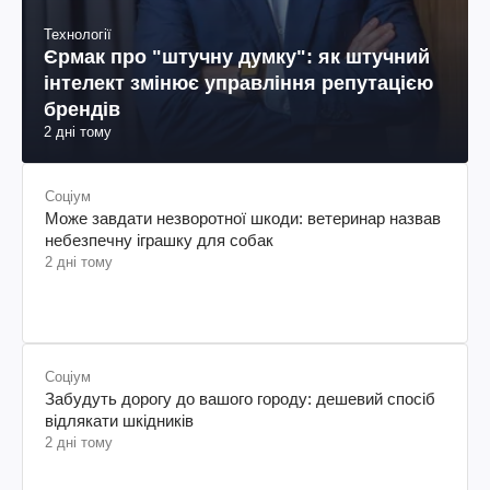
Технології
Єрмак про "штучну думку": як штучний
інтелект змінює управління репутацією
брендів
2 дні тому
Соціум
Може завдати незворотної шкоди: ветеринар назвав
небезпечну іграшку для собак
2 дні тому
Соціум
Забудуть дорогу до вашого городу: дешевий спосіб
відлякати шкідників
2 дні тому