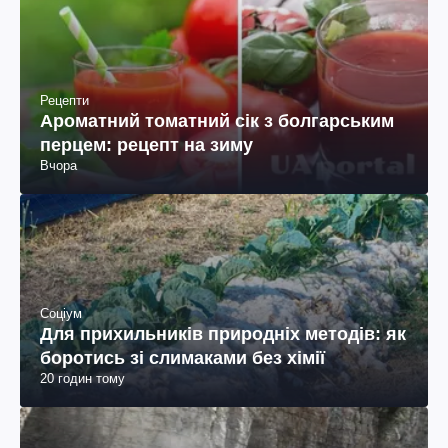
Рецепти
Ароматний томатний сік з болгарським
перцем: рецепт на зиму
Вчора
Соціум
Для прихильників природніх методів: як
боротись зі слимаками без хімії
20 годин тому