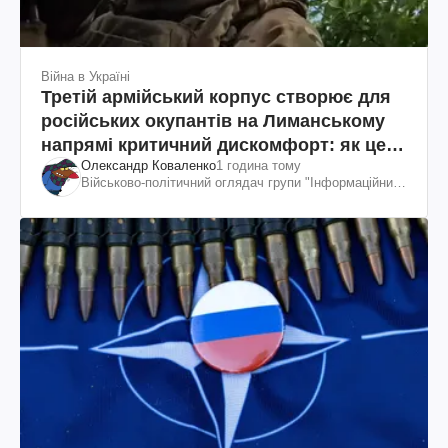
Війна в Україні
Третій армійський корпус створює для
російських окупантів на Лиманському
напрямі критичний дискомфорт: як це
Олександр Коваленко
1 година тому
вдалося
Військово-політичний оглядач групи "Інформаційний
спротив"