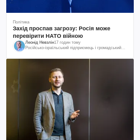
Політика
Захід проспав загрозу: Росія може
перевірити НАТО війною
Леонід Невзлін
17 годин тому
Російсько-ізраїльський підприємець і громадський
діяч, колишній віцепрезидент "ЮКОСа"