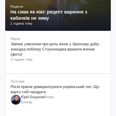
Рецепти
На смак як ківі: рецепт варення з
кабачків не зиму
1 година тому
Наука
Змінює уявлення про роль жінок у бронзову добу:
знахідка поблизу Стоунхенджа вразила вчених
(фото)
3 години тому
Політика
Росія прагне деморалізувати український тил. Що
варто собі нагадати
Юрій Богданов
Вчора
Блогер