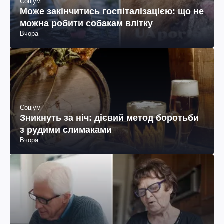
Соціум
Може закінчитись госпіталізацією: що не
можна робити собакам влітку
Вчора
Соціум
Зникнуть за ніч: дієвий метод боротьби
з рудими слимаками
Вчора