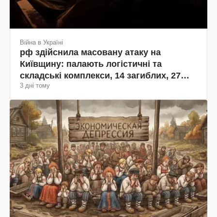
Війна в Україні
рф здійснила масовану атаку на
Київщину: палають логістичні та
складські комплекси, 14 загиблих, 27
3 дні тому
поранених (фото, відео)