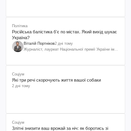
Політика
Російська балістика б'є по містах. Який вихід шукає
Україна?
Віталій Портніков
2 дні тому
Журналіст, лауреат Національної премії України ім.
Шевченка
Соціум
Які три речі скорочують життя вашої собаки
2 дні тому
Соціум
Злітні знизити ваш врожай за ніч: як боротись зі