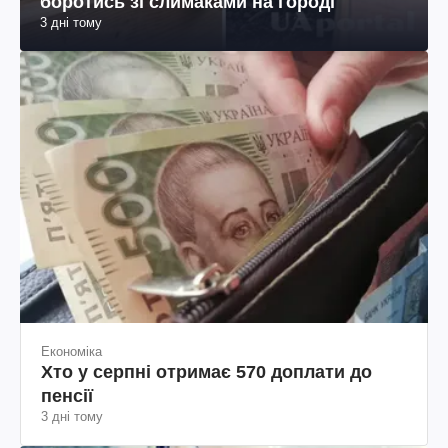
боротись зі слимаками на городі
3 дні тому
Економіка
Хто у серпні отримає 570 доплати до
пенсії
3 дні тому