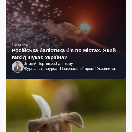
Політика
Російська балістика б'є по містах. Який
вихід шукає Україна?
Віталій Портніков
3 дні тому
Журналіст, лауреат Національної премії України ім.
Шевченка