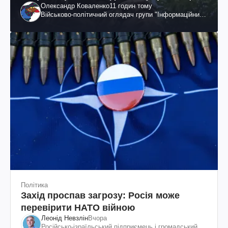
Олександр Коваленко
11 годин тому
вдалося
Військово-політичний оглядач групи "Інформаційний
спротив"
Політика
Захід проспав загрозу: Росія може
перевірити НАТО війною
Леонід Невзлін
Вчора
Російсько-ізраїльський підприємець і громадський