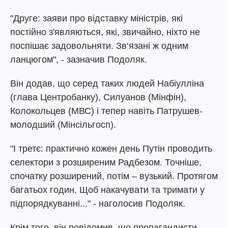
"Друге: заяви про відставку міністрів, які
постійно з'являються, які, звичайно, ніхто не
поспішає задовольняти. Зв‘язані ж одним
ланцюгом", - зазначив Подоляк.
Він додав, що серед таких людей Набіулліна
(глава Центробанку), Силуанов (Мінфін),
Колокольцев (МВС) і тепер навіть Патрушев-
молодший (Мінсільгосп).
"І третє: практично кожен день Путін проводить
селектори з розширеним Радбезом. Точніше,
спочатку розширений, потім – вузький. Протягом
багатьох годин. Щоб накачувати та тримати у
підпорядкуванні..." - наголосив Подоляк.
Крім того, він повідомив, що пропагандисти