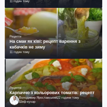
11 годин тому
пояснення юриста
Рецепти
На смак як ківі: рецепт варення з
кабачків не зиму
11 годин тому
Рецепти
Карпаччо з кольорових томатів: рецепт
Володимир Ярославський
22 години тому
Шеф-кухар