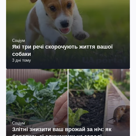
Соціум
Які три речі скорочують життя вашої
собаки
3 дні тому
Соціум
Злітні знизити ваш врожай за ніч: як