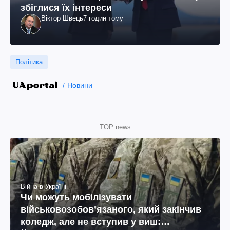
збіглися їх інтереси
Віктор Швець
7 годин тому
Політика
Новини
TOP news
Війна в Україні
Чи можуть мобілізувати
військовозобов’язаного, який закінчив
коледж, але не вступив у виш: