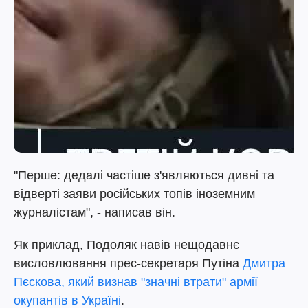
"Перше: дедалі частіше з'являються дивні та
відверті заяви російських топів іноземним
журналістам", - написав він.
Як приклад, Подоляк навів нещодавнє
висловлювання прес-секретаря Путіна
Дмитра
Пєскова, який визнав "значні втрати" армії
окупантів в Україні
.