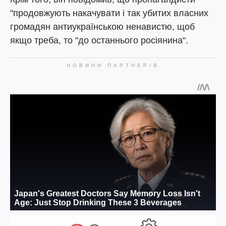
"продовжують накачувати і так убитих власних
громадян антиукраїнською ненавистю, щоб
якщо треба, то "до останнього росіянина".