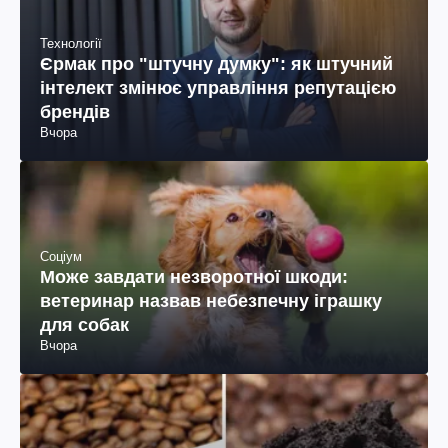
Технології
Єрмак про "штучну думку": як штучний
інтелект змінює управління репутацією
брендів
Вчора
Соціум
Може завдати незворотної шкоди:
ветеринар назвав небезпечну іграшку
для собак
Вчора