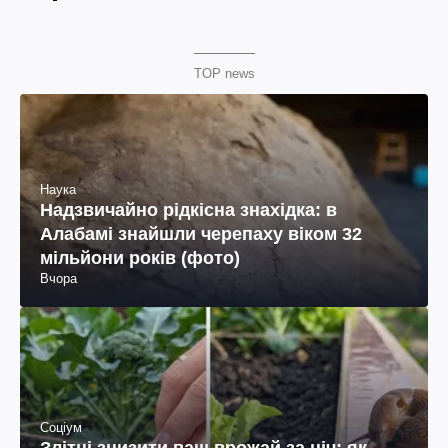
TOP news
Наука
Надзвичайно рідкісна знахідка: в
Алабамі знайшли черепаху віком 32
мільйони років (фото)
Вчора
Соціум
Злітні знизити ваш врожай за ніч: як