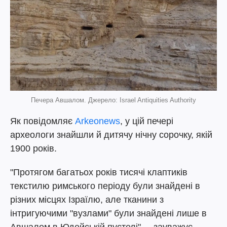
Печера Авшалом. Джерело: Israel Antiquities Authority
Як повідомляє
Arkeonews
, у цій печері
археологи знайшли й дитячу нічну сорочку, якій
1900 років.
"Протягом багатьох років тисячі клаптиків
текстилю римського періоду були знайдені в
різних місцях Ізраїлю, але тканини з
інтригуючими "вузлами" були знайдені лише в
Авшалом в Юдейській пустелі", – зауважує