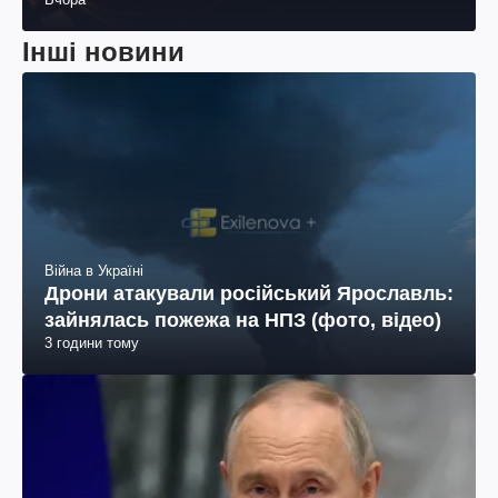
поранених (фото, відео)
Інші новини
Війна в Україні
Дрони атакували російський Ярославль:
зайнялась пожежа на НПЗ (фото, відео)
3 години тому