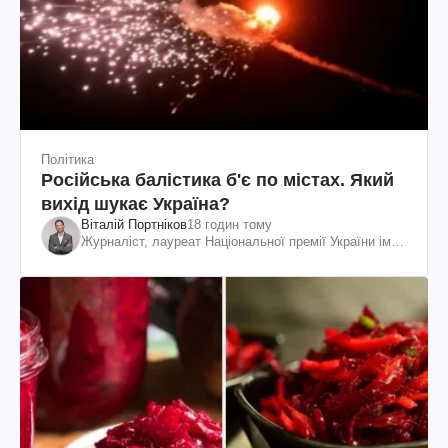
Політика
Російська балістика б'є по містах. Який
вихід шукає Україна?
Віталій Портніков
18 годин тому
Журналіст, лауреат Національної премії України ім.
Шевченка