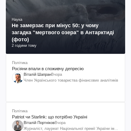
Наука
Не замерзає при мінус 50: у чому
загадка "мертвого озера" в Антарктиді
(фото)
2 години тому
Політика
Росіяни впали в споживчу депресію
Віталій Шапран
Вчора
Член Українського товариства фінансових аналітиків
Політика
Patriot чи Starlink: що потрібно Україні
Віталій Портніков
Вчора
Журналіст, лауреат Національної премії України ім.