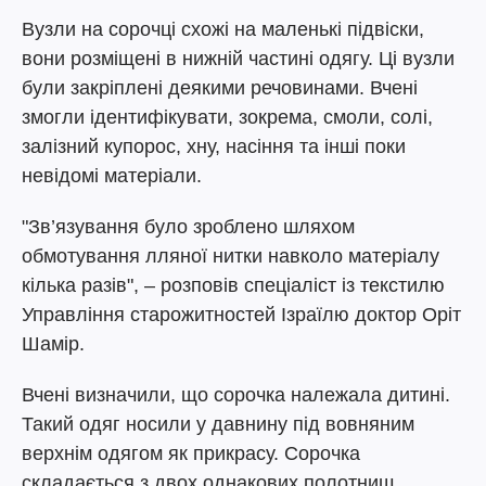
Вузли на сорочці схожі на маленькі підвіски,
вони розміщені в нижній частині одягу. Ці вузли
були закріплені деякими речовинами. Вчені
змогли ідентифікувати, зокрема, смоли, солі,
залізний купорос, хну, насіння та інші поки
невідомі матеріали.
"Зв’язування було зроблено шляхом
обмотування лляної нитки навколо матеріалу
кілька разів", – розповів спеціаліст із текстилю
Управління старожитностей Ізраїлю доктор Оріт
Шамір.
Вчені визначили, що сорочка належала дитині.
Такий одяг носили у давнину під вовняним
верхнім одягом як прикрасу. Сорочка
складається з двох однакових полотнищ,