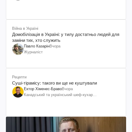
Шевченка
Війна в Україні
Домобілізація в Україні: у тилу достатньо людей для
заміни тих, хто служить
Павло Казарін
Вчора
Журналіст
Рецепти
Суші-тірамісу: такого ви ще не куштували
Ектор Хіменес-Браво
Вчора
Канадський та український шеф-кухар
колумбійського походження, бізнесмен, телеведучий