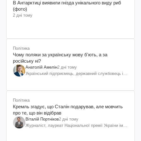
В Антарктиці виявили гнізда унікального виду риб
(фото)
2 дні тому
Політика
Чому поляки за українську мову б'ють, а за
російську ні?
Анатолій Амелін
2 дні тому
Український підприємець, державний службовець і
громадський діяч
Політика
Кремль згадує, що Сталін подарував, але мовчить
про те, що він відібрав
Віталій Портніков
2 дні тому
Журналіст, лауреат Національної премії України ім.
Шевченка