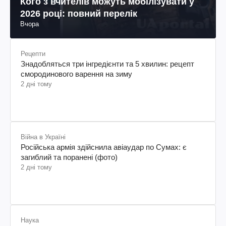
Кого з вчителів можуть мобілізувати у
2026 році: повний перелік
Вчора
Рецепти
Знадобляться три інгредієнти та 5 хвилин: рецепт
смородинового варення на зиму
2 дні тому
Війна в Україні
Російська армія здійснила авіаудар по Сумах: є
загиблий та поранені (фото)
2 дні тому
Наука