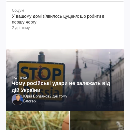
Соціум
У вашому домі зʼявилось цуценя: шо робити в
першу чергу
2 дні тому
Політика
Чому російські удари не залежать від
дій України
Юрій Богданов
2 дні тому
Блогер