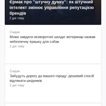
Єрмак про "штучну думку": як штучний
інтелект змінює управління репутацією
брендів
2 дні тому
Соціум
Може завдати незворотної шкоди: ветеринар назвав
небезпечну іграшку для собак
2 дні тому
Соціум
Забудуть дорогу до вашого городу: дешевий спосіб
відлякати шкідників
2 дні тому