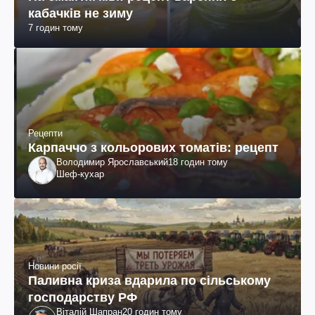
кабачків не зиму
7 годин тому
Рецепти
Карпаччо з кольорових томатів: рецепт
Володимир Ярославський
18 годин тому
Шеф-кухар
Новини росії
Паливна криза вдарила по сільському
господарству РФ
Віталій Шапран
20 годин тому