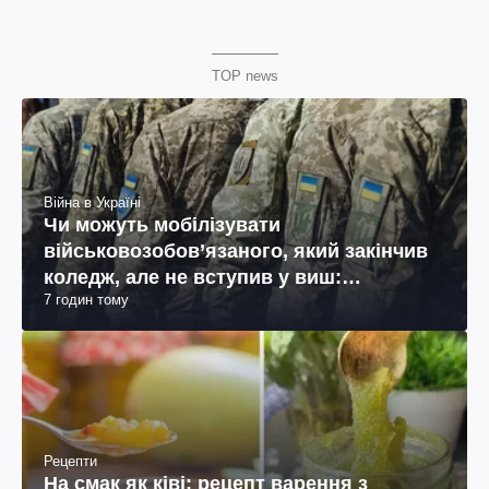
TOP news
Війна в Україні
Чи можуть мобілізувати
військовозобов’язаного, який закінчив
коледж, але не вступив у виш:
7 годин тому
пояснення юриста
Рецепти
На смак як ківі: рецепт варення з