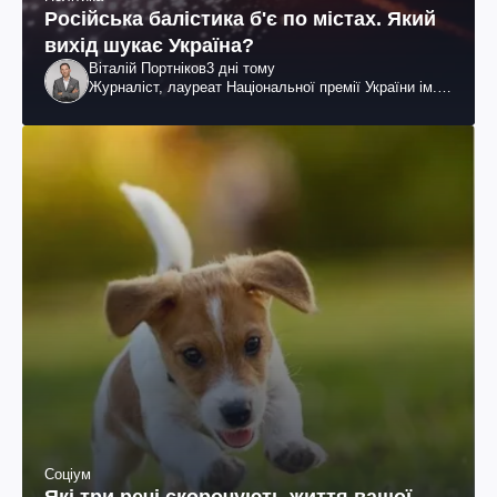
Російська балістика б'є по містах. Який
вихід шукає Україна?
Віталій Портніков
3 дні тому
Журналіст, лауреат Національної премії України ім.
Шевченка
Соціум