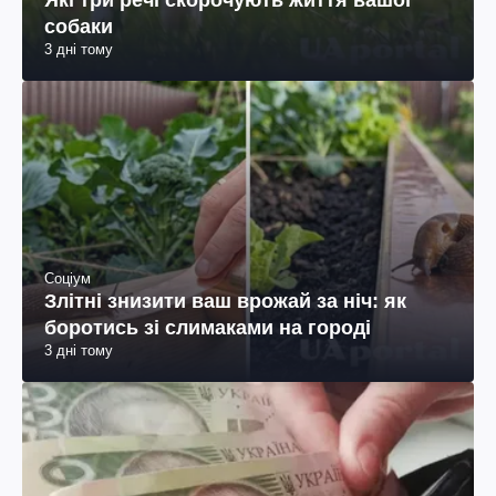
Які три речі скорочують життя вашої
собаки
3 дні тому
Соціум
Злітні знизити ваш врожай за ніч: як
боротись зі слимаками на городі
3 дні тому