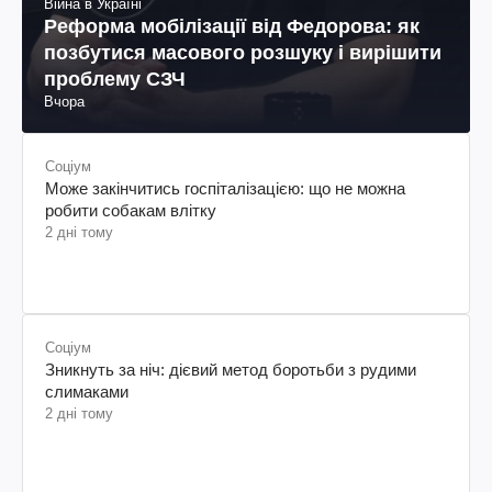
Війна в Україні
Реформа мобілізації від Федорова: як
позбутися масового розшуку і вирішити
проблему СЗЧ
Вчора
Соціум
Може закінчитись госпіталізацією: що не можна
робити собакам влітку
2 дні тому
Соціум
Зникнуть за ніч: дієвий метод боротьби з рудими
слимаками
2 дні тому