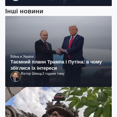
діяч, колишній віцепрезидент "ЮКОСа"
Інші новини
Війна в Україні
Таємний планн Трампа і Путіна: в чому
збіглися їх інтереси
Віктор Швець
3 години тому