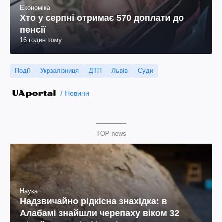
Економіка
Хто у серпні отримає 570 доплати до
пенсії
16 годин тому
Події
Укрзалізниця
ДТП
Львів
Суди
Новини
TOP news
Наука
Надзвичайно рідкісна знахідка: в
Алабамі знайшли черепаху віком 32