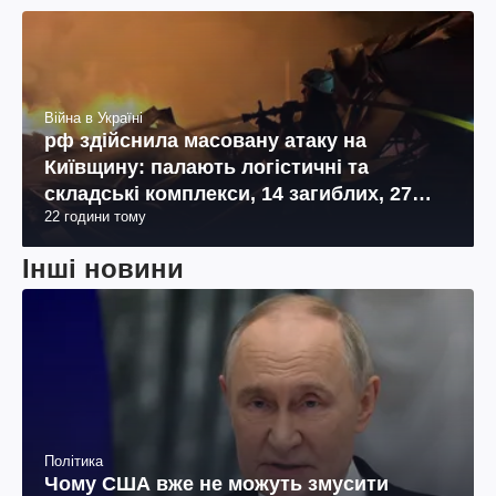
Війна в Україні
рф здійснила масовану атаку на
Київщину: палають логістичні та
складські комплекси, 14 загиблих, 27
22 години тому
поранених (фото, відео)
Інші новини
Політика
Чому США вже не можуть змусити