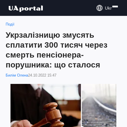
Ukr
Події
Укрзалізницю змусять
сплатити 300 тисяч через
смерть пенсіонера-
порушника: що сталося
Билім Олена
24.10.2022 15:47