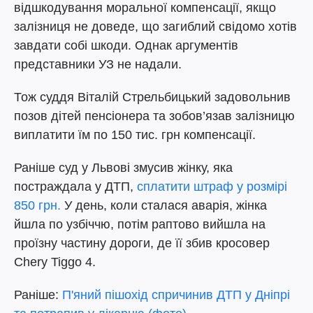
відшкодування моральної компенсації, якщо
залізниця не доведе, що загиблий свідомо хотів
завдати собі шкоди. Однак аргументів
представники УЗ не надали.
Тож суддя Віталій Стрельбицький задовольнив
позов дітей пенсіонера та зобов’язав залізницю
виплатити їм по 150 тис. грн компенсації.
Раніше суд у Львові змусив жінку, яка
постраждала у ДТП,
сплатити штраф у розмірі
850 грн.
У день, коли сталася аварія, жінка
йшла по узбіччю, потім раптово вийшла на
проїзну частину дороги, де її збив кросовер
Chery Tiggo 4.
Раніше:
П'яний пішохід спричинив ДТП у Дніпрі