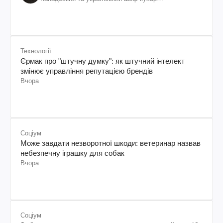
колумбійського походження, бізнесмен, телеведучий
Технології
Єрмак про "штучну думку": як штучний інтелект
змінює управління репутацією брендів
Вчора
Соціум
Може завдати незворотної шкоди: ветеринар назвав
небезпечну іграшку для собак
Вчора
Соціум