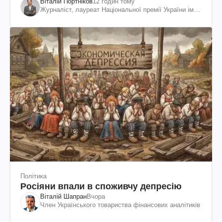
Віталій Портніков
12 годин тому
Журналіст, лауреат Національної премії України ім.
Шевченка
Політика
Росіяни впали в споживчу депресію
Віталій Шапран
Вчора
Член Українського товариства фінансових аналітиків