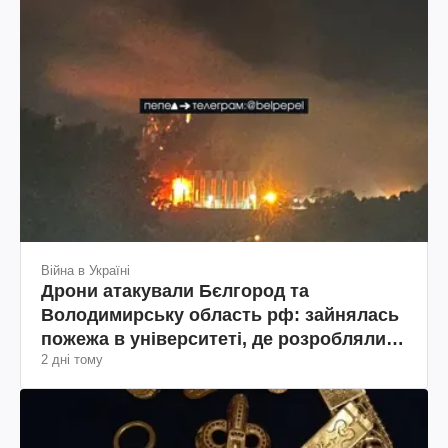
Війна в Україні
Дрони атакували Бєлгород та
Володимирську область рф: зайнялась
пожежа в університеті, де розробляли
2 дні тому
дрони та склад Wildberries(фото, відео)