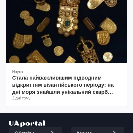
Наука
Стала найважливішим підводним
відкриттям візантійського періоду: на
дні моря знайшли унікальний скарб
2 дні тому
(фото)