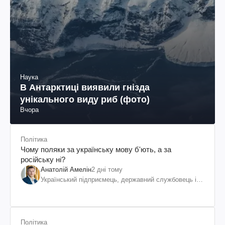
Наука
В Антарктиці виявили гнізда
унікального виду риб (фото)
Вчора
Політика
Чому поляки за українську мову б'ють, а за
російську ні?
Анатолій Амелін
2 дні тому
Український підприємець, державний службовець і
громадський діяч
Політика