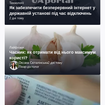
Технології
Як забезпечити безперервний інтернет у
державній установі під час відключень
2 дні тому
Лайфхаки
Часник: як отримати від нього максимум
користі?
Оксана Скіталінська
2 дні тому
Лікар-дієтолог