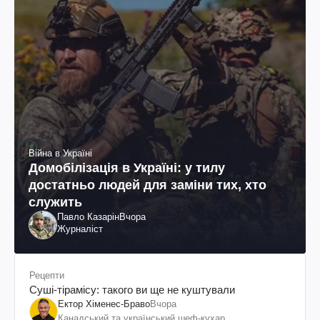
Війна в Україні
Домобілізація в Україні: у тилу
достатньо людей для заміни тих, хто
служить
Павло Казарін
Вчора
Журналіст
Рецепти
Суші-тірамісу: такого ви ще не куштували
Ектор Хіменес-Браво
Вчора
Канадський та український шеф-кухар