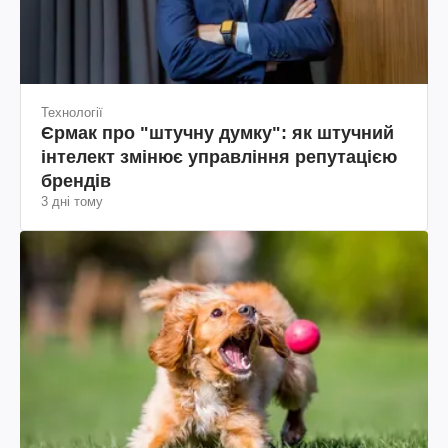
Технології
Єрмак про "штучну думку": як штучний
інтелект змінює управління репутацією
брендів
3 дні тому