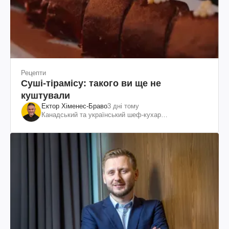
Рецепти
Суші-тірамісу: такого ви ще не
куштували
Ектор Хіменес-Браво
3 дні тому
Канадський та український шеф-кухар
колумбійського походження, бізнесмен, телеведучий