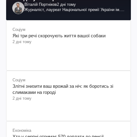
Віталій Портніков
2 дні тому
Журналіст, лауреат Національної премії України ім.
Шевченка
Соціум
Які три речі скорочують життя вашої собаки
2 дні тому
Соціум
Злітні знизити ваш врожай за ніч: як боротись зі
слимаками на городі
2 дні тому
Економіка
Хто у серпні отримає 570 доплати до пенсії