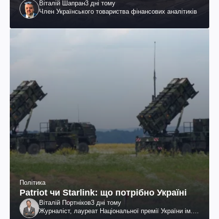
Віталій Шапран
3 дні тому
Член Українського товариства фінансових аналітиків
Політика
Patriot чи Starlink: що потрібно Україні
Віталій Портніков
3 дні тому
Журналіст, лауреат Національної премії України ім.