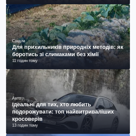
Соціум
Для прихильників природніх методів: як
боротись зі слимаками без хімії
11 годин тому
Авто
Ідеальні для тих, хто любить
подорожувати: топ найвитриваліших
кросоверів
13 годин тому