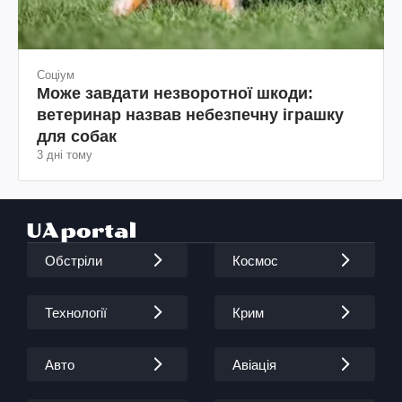
Соціум
Може завдати незворотної шкоди:
ветеринар назвав небезпечну іграшку
для собак
3 дні тому
Обстріли
Космос
Технології
Крим
Авто
Авіація