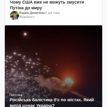
Чому США вже не можуть змусити
Путіна до миру
Вадим Денисенко
2 дні тому
Журналіст
Політика
Російська балістика б'є по містах. Який
вихід шукає Україна?