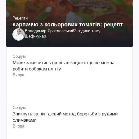
Рецепти
Карпаччо з кольорових томатів: рецепт
Володимир Ярославський
2 години тому
Шеф-кухар
Соціум
Може закінчитись госпіталізацією: що не можна
робити собакам влітку
Вчора
Соціум
Зникнуть за ніч: дієвий метод боротьби з рудими
слимаками
Вчора