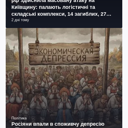
рф здійснила масовану атаку на
Київщину: палають логістичні та
складські комплекси, 14 загиблих, 27
2 дні тому
поранених (фото, відео)
Політика
Росіяни впали в споживчу депресію