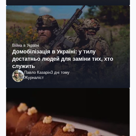
Шевченка
Війна в Україні
Домобілізація в Україні: у тилу
достатньо людей для заміни тих, хто
служить
Павло Казарін
3 дні тому
Журналіст