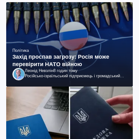
Політика
Захід проспав загрозу: Росія може
перевірити НАТО війною
Леонід Невзлін
8 годин тому
Російсько-ізраїльський підприємець і громадський
діяч, колишній віцепрезидент "ЮКОСа"