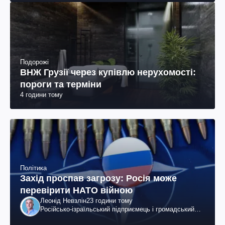
Подорожі
ВНЖ Грузії через купівлю нерухомості:
пороги та терміни
4 години тому
Політика
Захід проспав загрозу: Росія може
перевірити НАТО війною
Леонід Невзлін
23 години тому
Російсько-ізраїльський підприємець і громадський
діяч, колишній віцепрезидент "ЮКОСа"