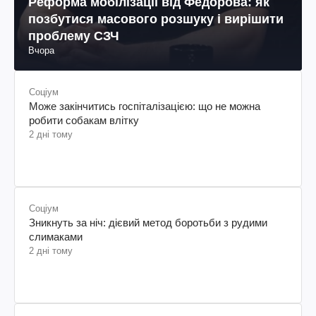
Реформа мобілізації від Федорова: як
позбутися масового розшуку і вирішити
проблему СЗЧ
Вчора
Соціум
Може закінчитись госпіталізацією: що не можна
робити собакам влітку
2 дні тому
Соціум
Зникнуть за ніч: дієвий метод боротьби з рудими
слимаками
2 дні тому