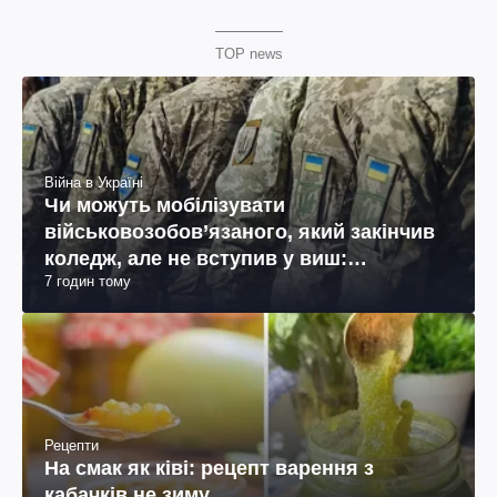
TOP news
Війна в Україні
Чи можуть мобілізувати
військовозобов’язаного, який закінчив
коледж, але не вступив у виш:
7 годин тому
пояснення юриста
Рецепти
На смак як ківі: рецепт варення з
кабачків не зиму