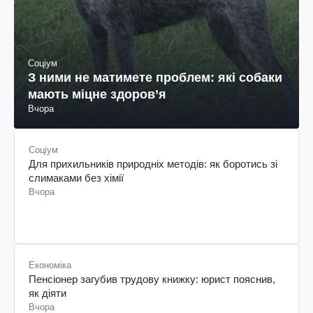
Соціум
З ними не матимете проблем: які собаки
мають міцне здоров’я
Вчора
Соціум
Для прихильників природніх методів: як боротись зі
слимаками без хімії
Вчора
Економіка
Пенсіонер загубив трудову книжку: юрист пояснив,
як діяти
Вчора