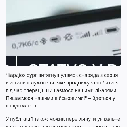
“Кардіохірург витягнув уламок снаряда з серця
військовослужбовця, яке продовжувало битися
під час операції. Пишаємося нашими лікарями!
Пишаємося нашими військовими!" – йдеться у
повідомленні.
У публікації також можна переглянути унікальне
відео із вилучення осколка з працюючого серця