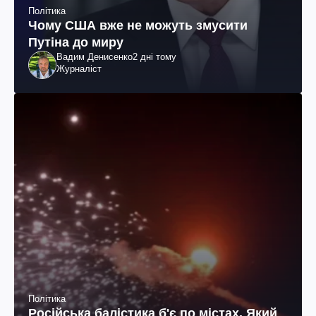
Політика
Чому США вже не можуть змусити
Путіна до миру
Вадим Денисенко
2 дні тому
Журналіст
Політика
Російська балістика б'є по містах. Який