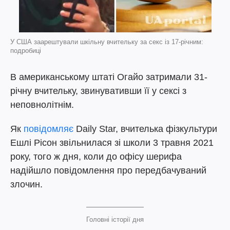
У США заарештували шкільну вчительку за секс із 17-річним:
подробиці
В американському штаті Огайо затримали 31-
річну вчительку, звинувативши її у сексі з
неповнолітнім.
Як
повідомляє
Daily Star, вчителька фізкультури
Ешлі Рісон звільнилася зі школи 3 травня 2021
року, того ж дня, коли до офісу шерифа
надійшло повідомлення про передбачуваний
злочин.
Головні історії дня