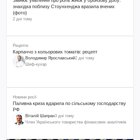
Змінює уявлення про роль жінок у бронзову добу:
знахідка поблизу Стоунхенджа вразила вчених
(фото)
2 дні тому
Рецепти
Карпаччо з кольорових томатів: рецепт
Володимир Ярославський
2 дні тому
Шеф-кухар
Новини росії
Паливна криза вдарила по сільському господарству
РФ
Віталій Шапран
3 дні тому
Член Українського товариства фінансових аналітиків