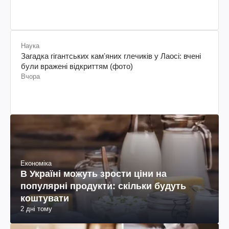
Наука
Загадка гігантських камʼяних глечиків у Лаосі: вчені
були вражені відкриттям (фото)
Вчора
Економіка
В Україні можуть зрости ціни на
популярні продукти: скільки будуть
коштувати
2 дні тому