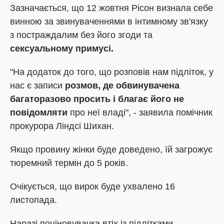
Зазначається, що 12 жовтня Рісон визнала себе
винною за звинуваченнями в інтимному зв'язку
з постраждалим без його згоди та
сексуальному примусі.
"На додаток до того, що розповів нам підліток, у
нас є записи
розмов, де
обвинувачена
багаторазово просить і благає його не
повідомляти
про неї владі", - заявила помічник
прокурора Ліндсі Шихан.
Якщо провину жінки буде доведено, їй загрожує
тюремний термін до 5 років.
Очікується, що вирок буде ухвалено 16
листопада.
Наразі поціновувачка втіх із підлітками