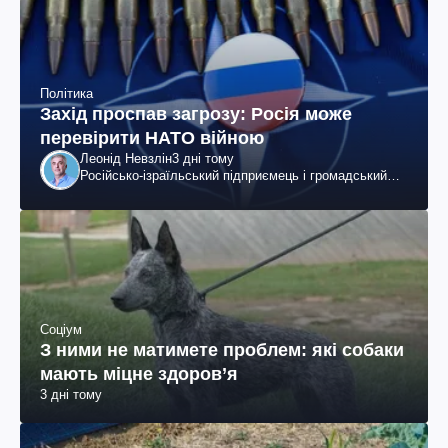
Політика
Захід проспав загрозу: Росія може
перевірити НАТО війною
Леонід Невзлін
3 дні тому
Російсько-ізраїльський підприємець і громадський
діяч, колишній віцепрезидент "ЮКОСа"
Соціум
З ними не матимете проблем: які собаки
мають міцне здоров’я
3 дні тому