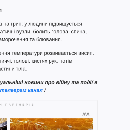
п
жа на грип: у людини підвищується
тичні вузли, болить голова, спина,
паморочення та блювання.
ення температури розвивається висип.
ччі, голові, кистях рук, потім
стини тіла.
льніші новини про війну та події в
телеграм канал
!