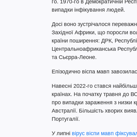
го. 1970-го в Демократичній Рес
випадки інфікування людей.
Досі воно зустрічалося переважн
Західної Африки, що поросли во
країни поширення: ДРК, Республі
Центральноафриканська Республіка
та Сьєрра-Леоне.
Епізодично віспа мавп завозилася
Навесні 2022-го стався найбіль
країнах. На початку травня до 
про випадки зараження з низки к
Австралії. Більшість хворих виявл
Португалії.
У липні
вірус віспи мавп фіксувал