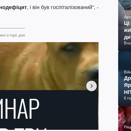
унодефіцит
, і він був госпіталізований", -
Авт
Ці
жи
вні історії дня
ди
Вчо
Війн
Др
Яр
НП
6 г
Рец