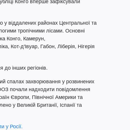
публіці Конго вперше зафіксували
о у віддалених районах Центральної та
логими тропічними лісами. Основні
ка Конго, Камерун,
, Кот-д'Івуар, Габон, Ліберія, Нігерія
 до інших регіонів.
ший спалах захворювання у розвинених
ВООЗ почали надходити повідомлення
раїн Європи, Північної Америки та
ено у Великій Британії, Іспанії та
и у Росії.