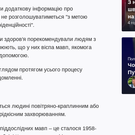
З 
ти додаткову інформацію про
шв
на
 не розголошуватиметься "з метою
4 г
іденційності".
ни здоров'я порекомендували людям з
рюють, що у них віспа мавп, якомога
 допомогою.
Пол
Чо
аглядом протягом усього процесу
Пу
домленні.
ється людині повітряно-краплинним або
рідкісним захворюванням.
піддослідних мавп – це сталося 1958-