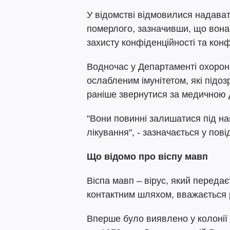
У відомстві відмовилися надава
померлого, зазначивши, що вона
захисту конфіденційності та конф
Водночас у Департаменті охоро
ослабленим імунітетом, які підоз
раніше звернутися за медичною
"Вони повинні залишатися під н
лікування", - зазначається у пові
Що відомо про віспу мавп
Віспа мавп – вірус, який переда
контактним шляхом, вважається 
Вперше було виявлено у колонії 