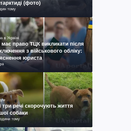
тарктиді (фото)
один тому
а в Україні
 має право ТЦК викликати після
ключення з військового обліку:
яснення юриста
ра
іум
і три речі скорочують життя
шої собаки
години тому