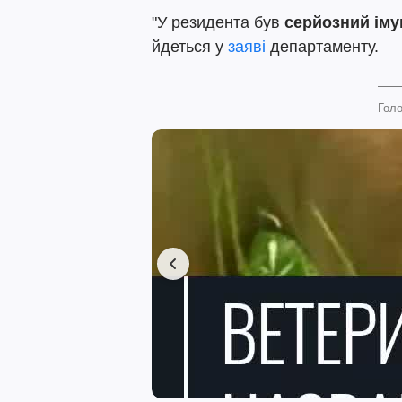
"У резидента був
серйозний ім
йдеться у
заяві
департаменту.
Голо