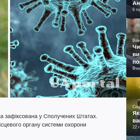
Ан
6 г
Війн
Чи
ви
по
Вчо
Соц
Як
ла зафіксована у Сполучених Штатах.
ва
ісцевого органу системи охорони
22 