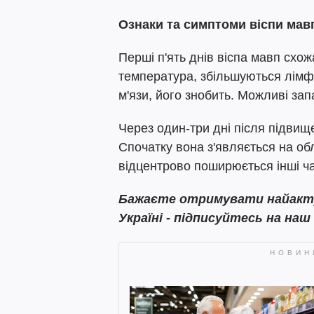
Ознаки та симптоми віспи мав
Перші п'ять днів віспа мавп схо
температура, збільшуються лімфа
м'язи, його знобить. Можливі за
Через один-три дні після підвищ
Спочатку вона з'являється на обли
відцентрово поширюється інші ча
Бажаєте отримувати найактуа
Україні - підписуйтесь на наш