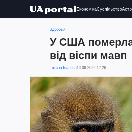
Економіка
Суспільство
Астр
Здоров'я
У США померл
від віспи мавп
Тетяна Іванова
13.09.2022 12:26