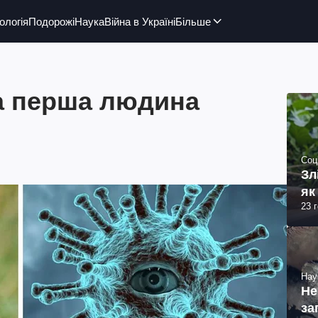
ологія
Подорожі
Наука
Війна в Україні
Більше
а перша людина
Соц
Зл
як
23 
Нау
Не
за