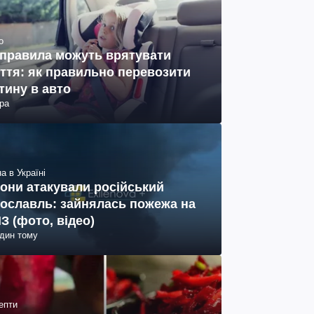
о
 правила можуть врятувати
ття: як правильно перевозити
тину в авто
ра
а в Україні
они атакували російський
ославль: зайнялась пожежа на
З (фото, відео)
один тому
епти