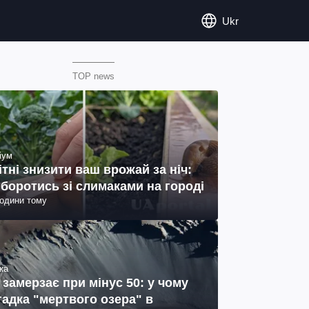
Ukr
TOP news
іум
ітні знизити ваш врожай за ніч:
 боротись зі слимаками на городі
години тому
ка
 замерзає при мінус 50: у чому
гадка "мертвого озера" в