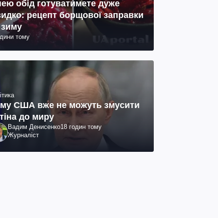
нею обід готуватимете дуже
идко: рецепт борщової заправки
 зиму
одини тому
ітика
му США вже не можуть змусити
тіна до миру
Вадим Денисенко
18 годин тому
Журналіст