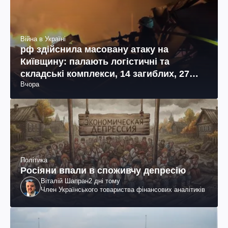
Війна в Україні
рф здійснила масовану атаку на
Київщину: палають логістичні та
складські комплекси, 14 загиблих, 27
Вчора
поранених (фото, відео)
Політика
Росіяни впали в споживчу депресію
Віталій Шапран
2 дні тому
Член Українського товариства фінансових аналітиків