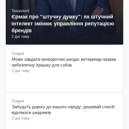
Технології
Єрмак про "штучну думку": як штучний
інтелект змінює управління репутацією
брендів
2 дні тому
Соціум
Може завдати незворотної шкоди: ветеринар назвав
небезпечну іграшку для собак
2 дні тому
Соціум
Забудуть дорогу до вашого городу: дешевий спосіб
відлякати шкідників
2 дні тому