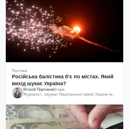
Політика
Російська балістика б'є по містах. Який
вихід шукає Україна?
Віталій Портніков
Вчора
Журналіст, лауреат Національної премії України ім.
Шевченка