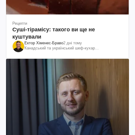
Рецепти
Суші-тірамісу: такого ви ще не
куштували
Ектор Хіменес-Браво
2 дні тому
Канадський та український шеф-кухар
колумбійського походження, бізнесмен, телеведучий