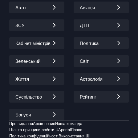
Авто
Авіація
ЗСУ
ДТП
Кабінет міністрів
Політика
Зеленський
Світ
Життя
Астрологія
Суспільство
Рейтинг
Бонуси
Про видання
Архів новин
Наша команда
Цілі та принципи роботи UAportal
Права
Політика конфіденційності
Використання ШІ