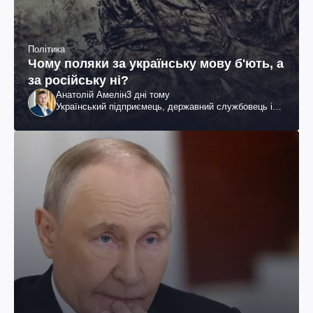
Політика
Чому поляки за українську мову б'ють, а
за російську ні?
Анатолій Амелін
3 дні тому
Український підприємець, державний службовець і
громадський діяч