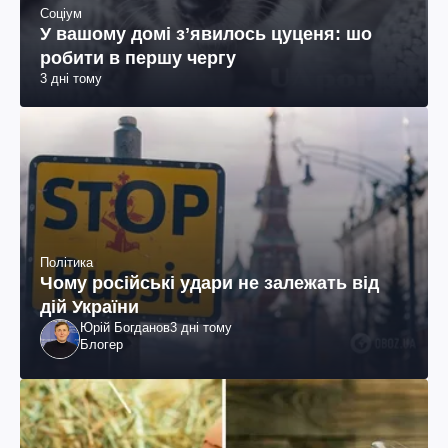
Соціум
У вашому домі зʼявилось цуценя: шо
робити в першу чергу
3 дні тому
Політика
Чому російські удари не залежать від
дій України
Юрій Богданов
3 дні тому
Блогер