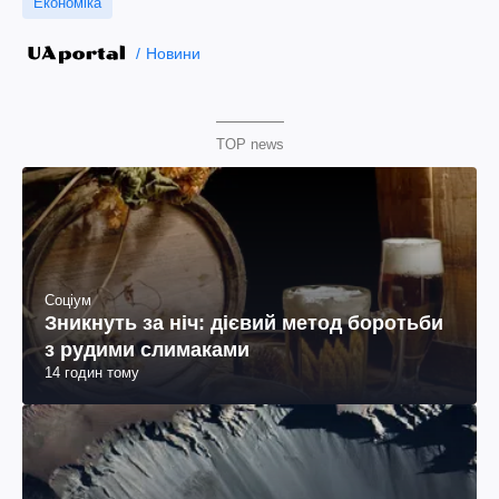
Економіка
Новини
TOP news
Соціум
Зникнуть за ніч: дієвий метод боротьби
з рудими слимаками
14 годин тому