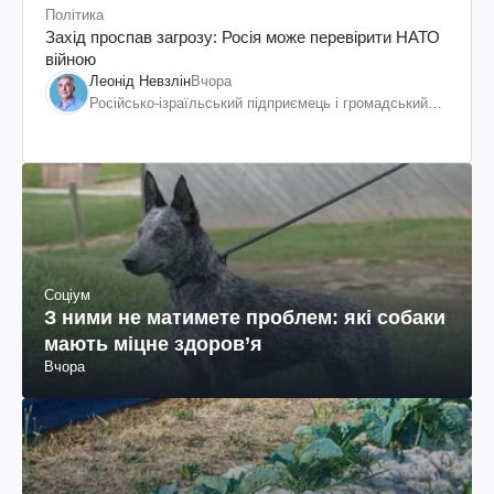
Політика
Захід проспав загрозу: Росія може перевірити НАТО
війною
Леонід Невзлін
Вчора
Російсько-ізраїльський підприємець і громадський
діяч, колишній віцепрезидент "ЮКОСа"
Соціум
З ними не матимете проблем: які собаки
мають міцне здоров’я
Вчора