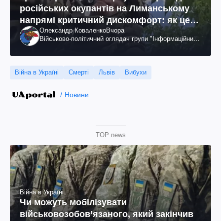
російських окупантів на Лиманському
напрямі критичний дискомфорт: як це
Олександр Коваленко
Вчора
вдалося
Військово-політичний оглядач групи "Інформаційний
спротив"
Війна в Україні
Смерті
Львів
Вибухи
Новини
TOP news
Війна в Україні
Чи можуть мобілізувати
військовозобов’язаного, який закінчив