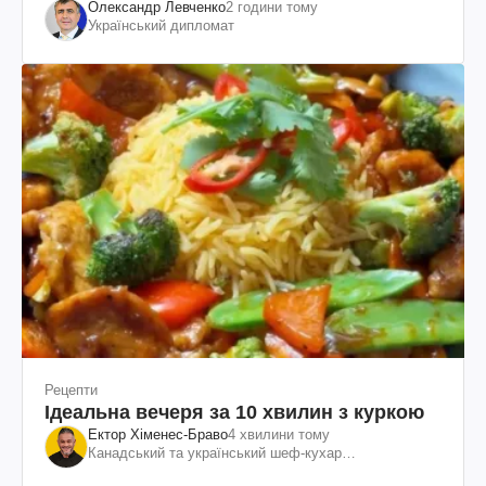
Олександр Левченко
2 години тому
Український дипломат
Рецепти
Ідеальна вечеря за 10 хвилин з куркою
Ектор Хіменес-Браво
4 хвилини тому
Канадський та український шеф-кухар
колумбійського походження, бізнесмен, телеведучий