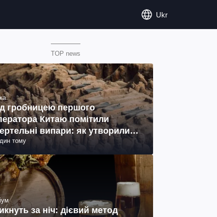
Ukr
TOP news
ка
д гробницею першого
ператора Китаю помітили
ертельні випари: як утворились
один тому
ото)
іум
икнуть за ніч: дієвий метод