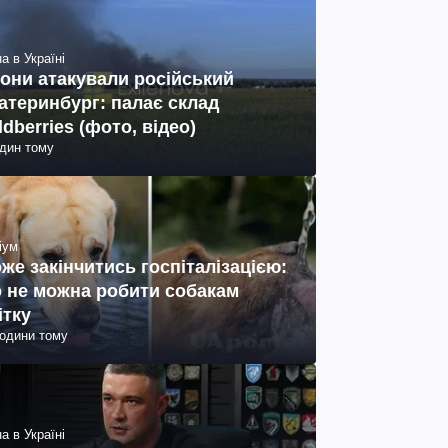
а в Україні
они атакували російський
атеринбург: палає склад
ldberries (фото, відео)
один тому
іум
же закінчитись госпіталізацією:
 не можна робити собакам
ітку
години тому
а в Україні