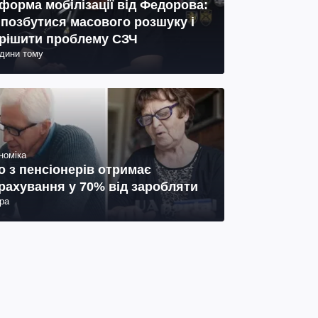
форма мобілізації від Федорова:
 позбутися масового розшуку і
рішити проблему СЗЧ
одини тому
номіка
о з пенсіонерів отримає
рахування у 70% від заробляти
ра