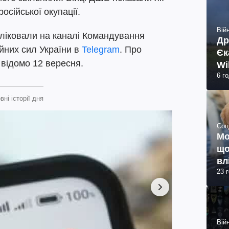
осійської окупації.
Війн
бліковали на каналі Командування
Др
йних сил України в
Telegram
. Про
Єк
 відомо 12 вересня.
Wi
6 г
вні історії дня
Соц
Мо
що
вл
23 
Війн