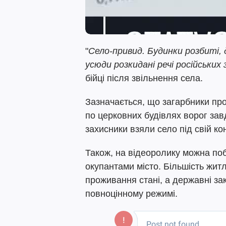
"
Село-привид. Будинки розбиті, 
усюди розкидані речі російських 
бійці після звільнення села.
Зазначається, що загарбники пр
по церковних будівлях ворог завд
захисники взяли село під свій ко
Також, на відеоролику можна по
окупантами місто. Більшість жит
проживання стані, а державні з
повноцінному режимі.