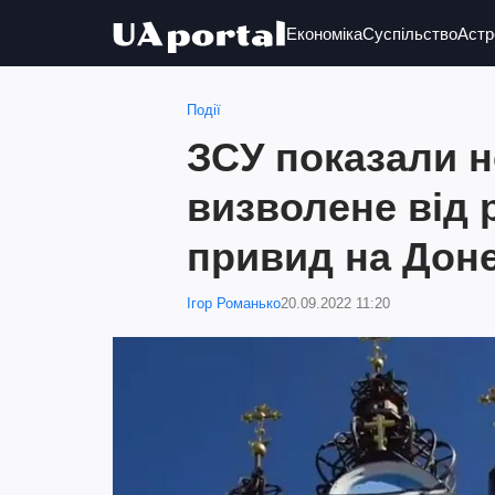
Економіка
Суспільство
Астр
Події
ЗСУ показали 
визволене від 
привид на Доне
Ігор Романько
20.09.2022 11:20