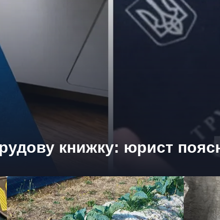
рудову книжку: юрист поясн