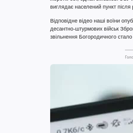
виглядає населений пункт після р
Відповідне відео наші воїни опу
десантно-штурмових військ Збро
звільнення Богородичного стало
Голо