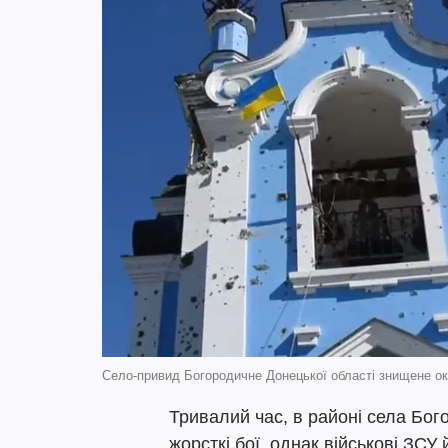
Село-привид Богородичне Донецької області знищене ок
Тривалий час, в районі села Бог
жорсткі бої, однак військові ЗСУ