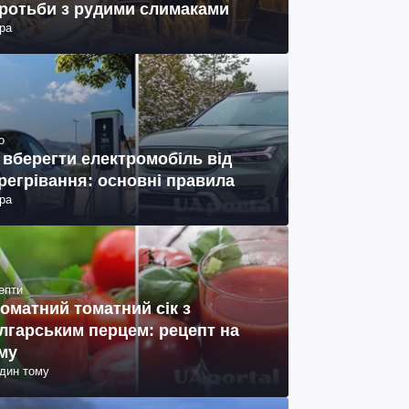
ротьби з рудими слимаками
ра
о
 вберегти електромобіль від
регрівання: основні правила
ра
епти
оматний томатний сік з
лгарським перцем: рецепт на
му
один тому