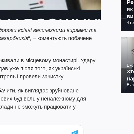
Ре
як
ви
4 г
дороги всіяні величезними вирвами та
загарбників
", – коментують побачене
оживали в місцевому монастирі. Удару
Еко
ав уже після того, як українські
Хт
нтроль і провели зачистку.
на
Вчо
бачити, як виглядає зруйноване
лових будівель у неналежному для
аклади не зможуть працювати у