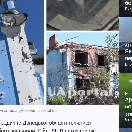
бо
Вчо
Авт
Як
пе
Вчо
Рец
Ар
бо
упантами. Джерело: uaportal.com
зи
5 г
ородичне Донецької області точилися
 його звільнили. Бійці ДШВ показали як