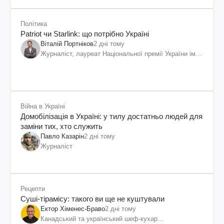
Політика
Patriot чи Starlink: що потрібно Україні
Віталій Портніков
2 дні тому
Журналіст, лауреат Національної премії України ім.
Шевченка
Війна в Україні
Домобілізація в Україні: у тилу достатньо людей для
заміни тих, хто служить
Павло Казарін
2 дні тому
Журналіст
Рецепти
Суші-тірамісу: такого ви ще не куштували
Ектор Хіменес-Браво
2 дні тому
Канадський та український шеф-кухар