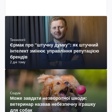
колумбійського походження, бізнесмен, телеведучий
Технології
Єрмак про "штучну думку": як штучний
інтелект змінює управління репутацією
брендів
2 дні тому
Соціум
Може завдати незворотної шкоди:
ветеринар назвав небезпечну іграшку
для собак