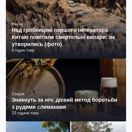
Наука
Над гробницею першого імператора
Китаю помітили смертельні випари: як
утворились (фото)
6 годин тому
Соціум
Зникнуть за ніч: дієвий метод боротьби
з рудими слимаками
23 години тому