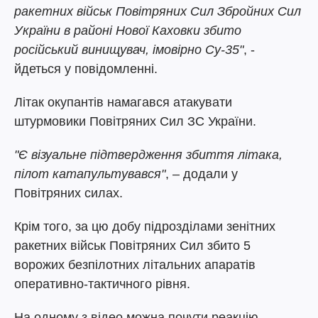
ракетних військ Повітряних Сил Збройних Сил
України в районі Нової Каховки збито
російський винищувач, імовірно Су-35"
, -
йдеться у повідомленні.
Літак окупантів намагався атакувати
штурмовики Повітряних Сил ЗС України.
"Є візуальне підтвердження збиття літака,
пілот катапультувався"
, – додали у
Повітряних силах.
Крім того, за цю добу підрозділами зенітних
ракетних військ Повітряних Сил збито 5
ворожих безпілотних літальних апаратів
оперативно-тактичного рівня.
На одному з відео можна почути реакцію