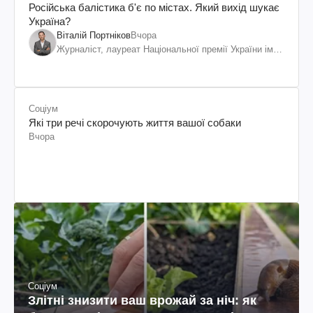
Російська балістика б'є по містах. Який вихід шукає
Україна?
Віталій Портніков
Вчора
Журналіст, лауреат Національної премії України ім.
Шевченка
Соціум
Які три речі скорочують життя вашої собаки
Вчора
Соціум
Злітні знизити ваш врожай за ніч: як