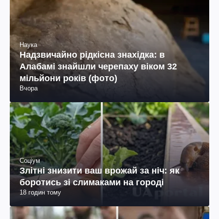
Наука
Надзвичайно рідкісна знахідка: в
Алабамі знайшли черепаху віком 32
мільйони років (фото)
Вчора
Соціум
Злітні знизити ваш врожай за ніч: як
боротись зі слимаками на городі
18 годин тому