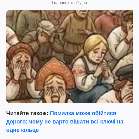
Головні історії дня
Читайте також:
Помилка може обійтися
дорого: чому не варто вішати всі ключі на
одне кільце