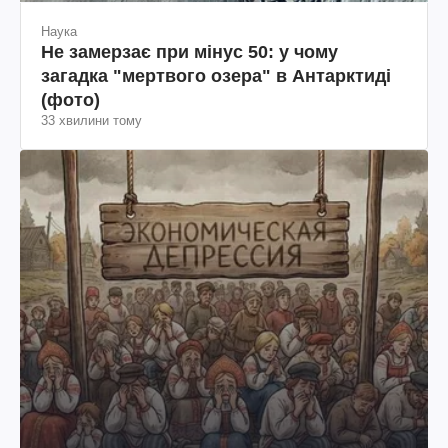
Наука
Не замерзає при мінус 50: у чому
загадка "мертвого озера" в Антарктиді
(фото)
33 хвилини тому