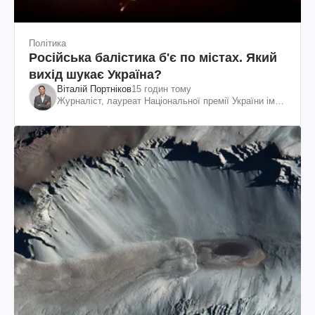
Політика
Російська балістика б'є по містах. Який
вихід шукає Україна?
Віталій Портніков
15 годин тому
Журналіст, лауреат Національної премії України ім.
Шевченка