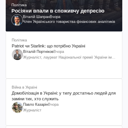
Політика
Росіяни впали в споживчу депресію
Віталій Шапран
Вчора
Член Українського товариства фінансових аналітиків
Політика
Patriot чи Starlink: що потрібно Україні
Віталій Портніков
Вчора
Журналіст, лауреат Національної премії України ім.
Шевченка
Війна в Україні
Домобілізація в Україні: у тилу достатньо людей для
заміни тих, хто служить
Павло Казарін
Вчора
Журналіст