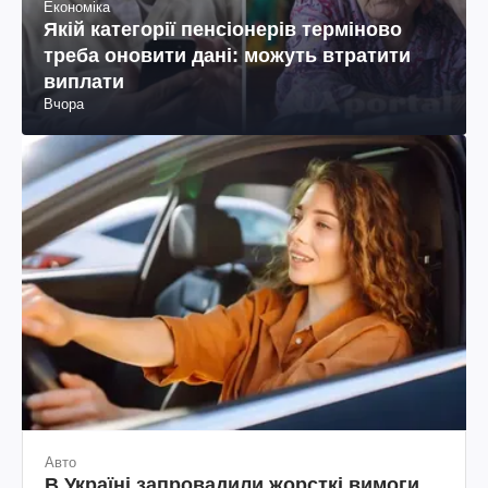
Економіка
Якій категорії пенсіонерів терміново
треба оновити дані: можуть втратити
виплати
Вчора
Авто
В Україні запровадили жорсткі вимоги