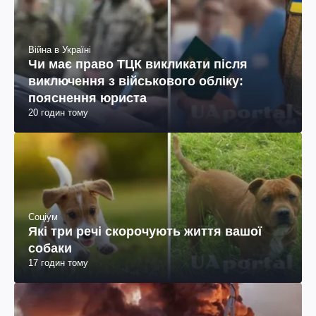
Війна в Україні
Чи має право ТЦК викликати після
виключення з військового обліку:
пояснення юриста
20 годин тому
Соціум
Які три речі скорочують життя вашої
собаки
17 годин тому