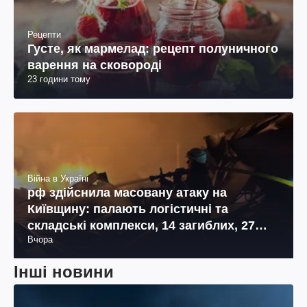
Рецепти
Густе, як мармелад: рецепт полуничного
варення на сковороді
23 години тому
Війна в Україні
рф здійснила масовану атаку на
Київщину: палають логістичні та
складські комплекси, 14 загиблих, 27
Вчора
поранених (фото, відео)
Інші новини