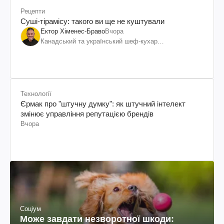
Рецепти
Суші-тірамісу: такого ви ще не куштували
Ектор Хіменес-Браво
Вчора
Канадський та український шеф-кухар
колумбійського походження, бізнесмен, телеведучий
Технології
Єрмак про "штучну думку": як штучний інтелект
змінює управління репутацією брендів
Вчора
Соціум
Може завдати незворотної шкоди: