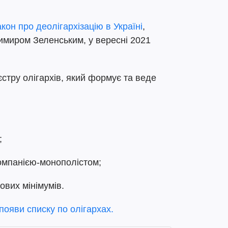
кон про деолігархізацію в Україні
,
имиром Зеленським, у вересні 2021
стру олігархів, який формує та веде
;
омпанією-монополістом;
ових мінімумів.
ояви списку по олігархах.