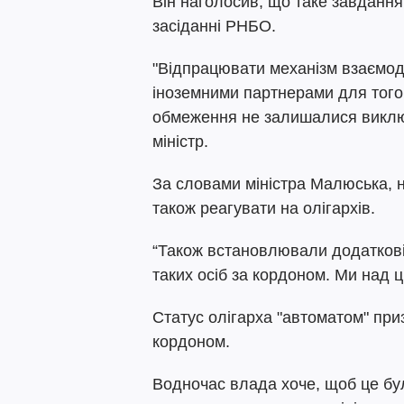
Він наголосив, що таке завдання
засіданні РНБО.
"Відпрацювати механізм взаємод
іноземними партнерами для того,
обмеження не залишалися виключ
міністр.
За словами міністра Малюська, 
також реагувати на олігархів.
“Також встановлювали додаткові 
таких осіб за кордоном. Ми над 
Статус олігарха "автоматом" при
кордоном.
Водночас влада хоче, щоб це б