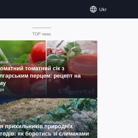
Ukr
TOP news
епти
оматний томатний сік з
лгарським перцем: рецепт на
му
ра
іум
я прихильників природніх
тодів: як боротись зі слимаками