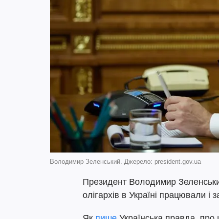
Володимир Зеленський. Джерело: president.gov.ua
Президент Володимир Зеленськи
олігархів в Україні працювали і 
Як
пише
Українська правда, про 