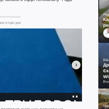
Рец
Ка
вні історії дня
ре
Війн
Др
Єк
Wi
Вчо
Нов