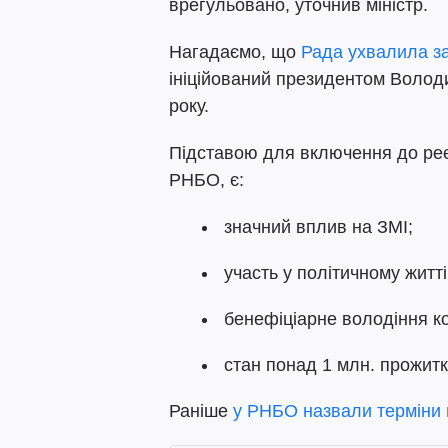
врегульовано, уточнив міністр.
Нагадаємо, що
Рада ухвалила за
ініційований президентом Волод
року.
Підставою для включення до реє
РНБО, є:
значний вплив на ЗМІ;
участь у політичному житті
бенефіціарне володіння к
стан понад 1 млн. прожитк
Раніше
у РНБО назвали терміни п