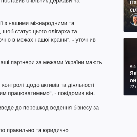
 поставив очільник держави на
Па
сі
ії з нашими міжнародними та
 щоб статус цього олігарха та
но в межах нашої країни", - уточнив
наші партнери за межами України мають
Війн
Як
он
контролі щодо активів та діяльності
22 
цим працюватимемо", - повідомив він.
зведе до перешкод ведення бізнесу за
уло правильно та юридично