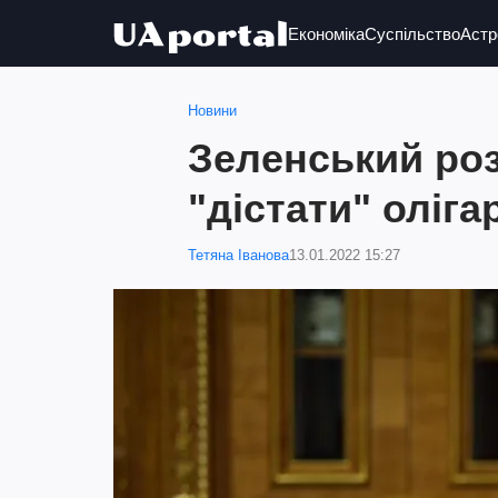
Економіка
Суспільство
Астр
Новини
Зеленський ро
"дістати" оліга
Тетяна Іванова
13.01.2022 15:27