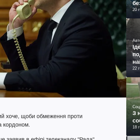
бе
20 
Авт
Ід
по
на
22 
Соц
З 
й хоче, щоби обмеження проти
со
за кордоном.
18 
це заявив в ефірі телеканалу "Рада"