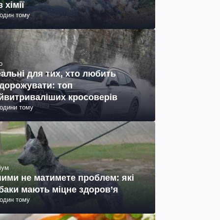
з хімії
годин тому
о
еальні для тих, хто любить
дорожувати: топ
йвитриваліших кросоверів
години тому
іум
ними не матимете проблем: які
баки мають міцне здоров’я
годин тому