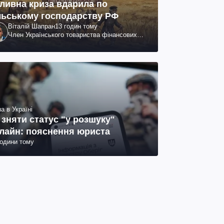
ливна криза вдарила по
льському господарству РФ
Віталій Шапран
13 годин тому
Член Українського товариства фінансових
аналітиків
а в Україні
 зняти статус "у розшуку"
лайн: пояснення юриста
години тому