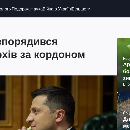
ологія
Подорожі
Наука
Війна в Україні
Більше
зпорядився
рхів за кордоном
Рец
Ар
бо
зи
Вчо
Соц
Дл
ме