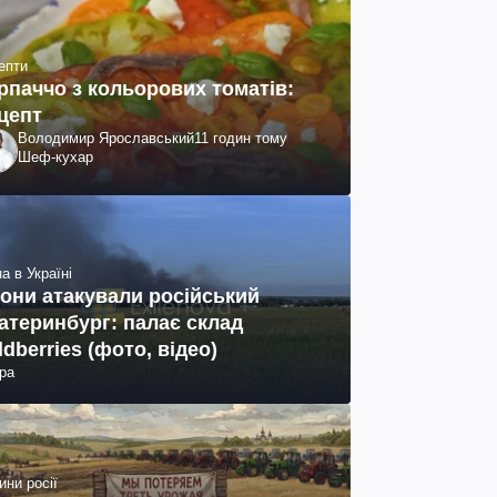
епти
рпаччо з кольорових томатів:
цепт
Володимир Ярославський
11 годин тому
Шеф-кухар
а в Україні
они атакували російський
атеринбург: палає склад
ldberries (фото, відео)
ра
ини росії